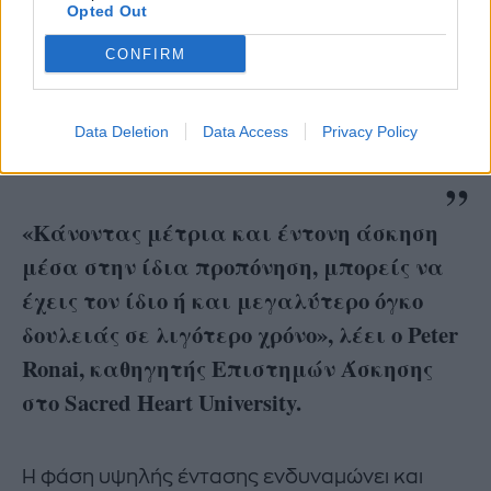
Opted Out
Η διαλειμματική προπόνηση, είτε με
περπάτημα, είτε με τρέξιμο, είτε με άλλη
CONFIRM
καρδιοαναπνευστική άσκηση, έχει τεράστια
οφέλη.
Data Deletion
Data Access
Privacy Policy
Και κάτι ακόμη: είναι πιο αποδοτική.
«Κάνοντας μέτρια και έντονη άσκηση
μέσα στην ίδια προπόνηση, μπορείς να
έχεις τον ίδιο ή και μεγαλύτερο όγκο
δουλειάς σε λιγότερο χρόνο», λέει ο Peter
Ronai, καθηγητής Επιστημών Άσκησης
στο Sacred Heart University.
Η φάση υψηλής έντασης ενδυναμώνει και