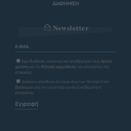
ΔΙΑΦΗΜΙΣΗ
Newsletter
Έχω διαβάσει, κατανοώ και αποδέχομαι τους
όρους
χρήσης
και τη
δήλωση εχεμύθειας
του ιστοτόπου της
εταιρείας
Δηλώνω υπεύθυνα ότι είμαι άνω των 18 ετών ή ότι
βρίσκομαι υπό την εποπτεία γονέα ή κηδεμόνα ή
επιτρόπου
Εγγραφή