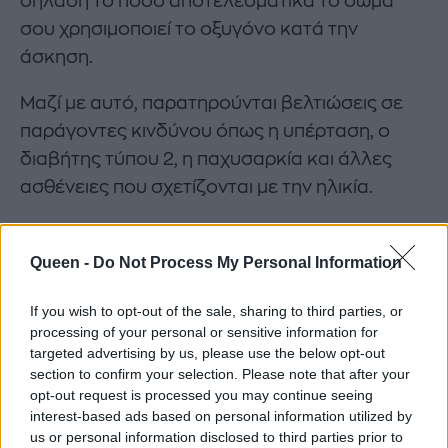
δηλαδή το πόσο αποτελεσματικά το σώμα
σου χρησιμοποιεί το οξυγόνο κατά την
άσκηση.
Μαζί με αυτό, παρατηρούνται βελτιώσεις σε
παράγοντες κινδύνου όπως η υπέρταση, ο
διαβήτης τύπου 2, η παχυσαρκία και άλλες
ασθένειες που σχετίζονται με την ηλικία.
Ένας λόγος είναι ότι η άσκηση αυτού του
τύπου μειώνει τη χρόνια φλεγμονή που
Queen -
Do Not Process My Personal Information
συσσωρεύεται με τα χρόνια.
If you wish to opt-out of the sale, sharing to third parties, or
processing of your personal or sensitive information for
targeted advertising by us, please use the below opt-out
section to confirm your selection. Please note that after your
opt-out request is processed you may continue seeing
«Διαπιστώσαμε ότι το
interest-based ads based on personal information utilized by
us or personal information disclosed to third parties prior to