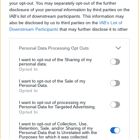
διαλειμματικό περπάτημα
your opt-out. You may separately opt-out of the further
disclosure of your personal information by third parties on the
καταστέλλει τη φλεγμονώδη
IAB’s list of downstream participants. This information may
γονιδιακή δραστηριότητα,
also be disclosed by us to third parties on the
IAB’s List of
Downstream Participants
that may further disclose it to other
βελτιώνοντας τη φυσική
third parties.
κατάσταση», εξηγεί η Masuki.
Personal Data Processing Opt Outs
I want to opt-out of the Sharing of my
personal data.
Opted In
Με απλά λόγια: πολλές χρόνιες παθήσεις
I want to opt-out of the Sale of my
σχετίζονται με τη φλεγμονή — και μπορείς να
Personal Data.
Opted In
τις προλάβεις ή να τις βελτιώσεις ενισχύοντας
τη φυσική σου κατάσταση μέσα από αυτή τη
I want to opt-out of processing my
Personal Data for Targeted Advertising.
μορφή άσκησης.
Opted In
I want to opt-out of Collection, Use,
Τα επιπλέον οφέλη
Retention, Sale, and/or Sharing of my
Personal Data that Is Unrelated with the
Purposes for which it was collected.