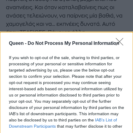
αναπνέεις. Και όταν καταλαβαίνεις πως οι
ανάσες τελειώνουν, να παίρνεις μία βαθιά, να
χαμογελάς και να… εκπνέεις δυνατά. Αυτό
ήταν ΤΕΛΕΙΩΣΕ. Πάμε για άλλα.
Queen -
Do Not Process My Personal Information
Και τι έγινε που δεν ένιωσε όσα εσύ; Και εν
τέλει σκέψου κάτι άλλο. Σου αξίζει να αγαπάς
If you wish to opt-out of the sale, sharing to third parties, or
κάτι που δεν μπορεί να εκτιμήσει όλα αυτά
processing of your personal or sensitive information for
targeted advertising by us, please use the below opt-out
που νιώθεις; Το ξέρω πολύ καλά πως στη
section to confirm your selection. Please note that after your
θεωρία όλα ακούγονται απλά. Ένα κλικ είναι
opt-out request is processed you may continue seeing
στο μυαλό σου μέχρι να καταλάβεις πως είναι
interest-based ads based on personal information utilized by
us or personal information disclosed to third parties prior to
τόσο άδικο για εσένα να αγαπάς και να
your opt-out. You may separately opt-out of the further
προσπαθείς για κάποιον φέρνοντας τον ίδιο
disclosure of your personal information by third parties on the
σου τον εαυτό σε δεύτερη θέση. Προσπαθείς
IAB’s list of downstream participants. This information may
also be disclosed by us to third parties on the
IAB’s List of
να “τον κερδίσεις’’ μα η αγάπη δεν θέλει
Downstream Participants
that may further disclose it to other
προσπάθειες.
third parties.