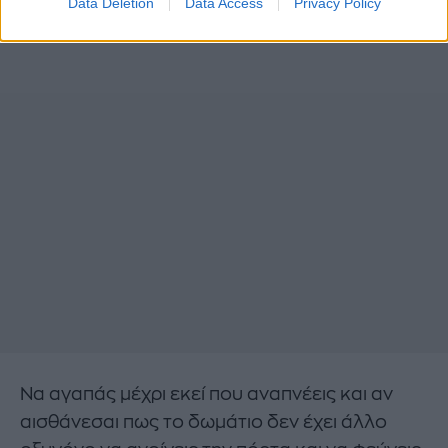
Data Deletion
Data Access
Privacy Policy
Να αγαπάς μέχρι εκεί που αναπνέεις και αν
αισθάνεσαι πως το δωμάτιο δεν έχει άλλο