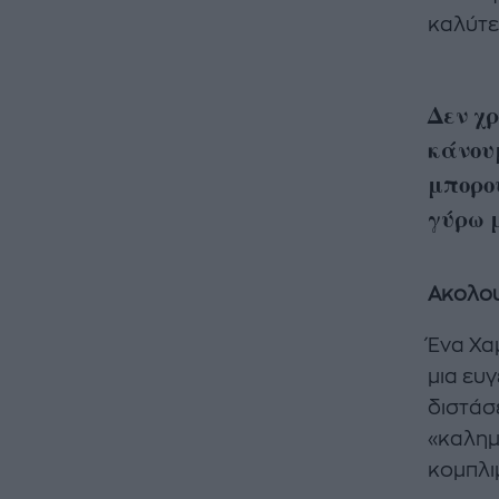
καλύτε
Δεν χ
κάνου
μπορο
γύρω 
Ακολου
Ένα Χα
μια ευ
διστάσ
«καλημ
κομπλι