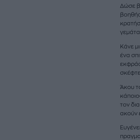
Δώσε β
βοηθήσ
κρατήσε
γεμάτα
Κάνε μ
ένα σπ
εκφράσε
σκέφτε
Άκου τ
κάποιο
τον δια
ακούν ε
Ευγένει
πραγμα