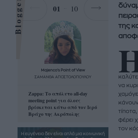
Bloggers
δύναμ
01
10
πειρα
της κ
αποφέ
Majenco's Point of View
Maj
καλύτε
ΣΑΜΑΝΘΑ ΑΠΟΣΤΟΛΟΠΟΥΛΟΥ
ΣΑΜΑ
να κυρι
Zappa: Το απόλυτο all-day
Η απόλ
χαμόγε
meeting point για όλους
δροσερ
κάνουν
βρίσκεται κάτω από τον Ιερό
καρπούζ
τίποτα
Βράχο της Ακρόπολης
που θα 
φέρει 
τον κό
Η ευγένεια δεν είναι απλά μια κοινωνική