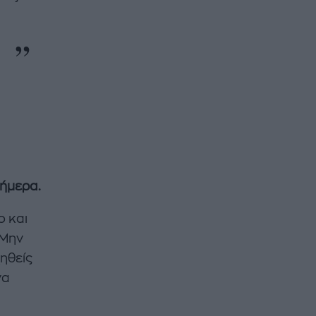
σήμερα.
ο και
 Μην
ηθείς
να