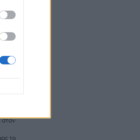
μο
υμε
κανόνας
 στον
ρος το