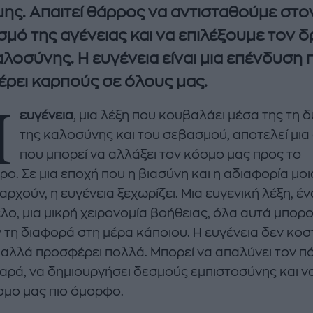
ης. Απαιτεί θάρρος να αντισταθούμε στο
σμό της αγένειας και να επιλέξουμε τον 
αλοσύνης. Η ευγένεια είναι μια επένδυση 
ρει καρπούς σε όλους μας.
Η
ευγένεια
, μια λέξη που κουβαλάει μέσα της τη 
της καλοσύνης και του σεβασμού, αποτελεί μια
που μπορεί να αλλάξει τον κόσμο μας προς το
enco's Point of View
A STORY BY KORI
ρο. Σε μια εποχή που η βιασύνη και η αδιαφορία μο
ΝΘΑ ΑΠΟΣΤΟΛΟΠΟΥΛΟΥ
ΔΑΦΝΗ ΚΑΡΑΒΟΚΥΡΗ
αρχούν, η ευγένεια ξεχωρίζει. Μια ευγενική λέξη, έν
υτη καλοκαιρινή
Nτίνα Νικολάου: «Όταν
λο, μια μικρή χειρονομία βοήθειας, όλα αυτά μπορ
ή σαλάτα με
έπαθα την πρώτη κρίση
 τη διαφορά στη μέρα κάποιου. Η ευγένεια δεν κοστ
ι, φέτα και φράουλες
πανικού νόμιζα πως θα
, αλλά προσφέρει πολλά. Μπορεί να απαλύνει τον πό
λατρέψετε
πεθάνω»
χαρά, να δημιουργήσει δεσμούς εμπιστοσύνης και ν
σμο μας πιο όμορφο.