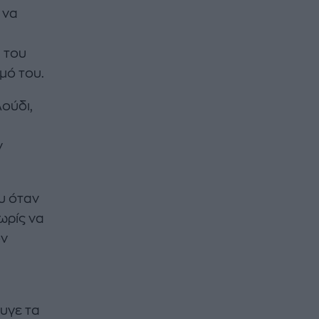
 να
α
α του
μό του.
ούδι,
ν
υ όταν
ωρίς να
ον
υγε τα