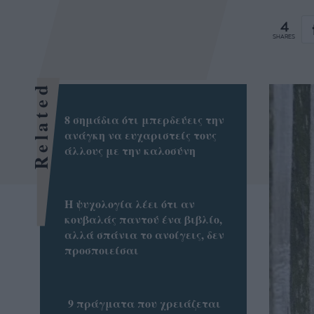
4
SHARES
Related
8 σημάδια ότι μπερδεύεις την
ανάγκη να ευχαριστείς τους
άλλους με την καλοσύνη
Η ψυχολογία λέει ότι αν
κουβαλάς παντού ένα βιβλίο,
αλλά σπάνια το ανοίγεις, δεν
προσποιείσαι
9 πράγματα που χρειάζεται