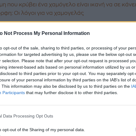
μη που κρύβει ένα χαμόγελο είναι ικανή να σε κάνε
ορφη: Οι λόγοι για να χαμογελάς
εια δεν είναι απλά μια
κοινωνική σύμβαση, αλλά μι
o Not Process My Personal Information
ζωής
. Είναι η επιλογή να βλέπουμε τον άλλον με
ηση και συμπόνια, να τον αντιμετωπίζουμε με σεβ
to opt-out of the sale, sharing to third parties, or processing of your per
 του προσφέρουμε τη βοήθειά μας. Η ευγένεια εκφρ
formation for targeted advertising by us, please use the below opt-out s
r selection. Please note that after your opt-out request is processed y
ό τις λέξεις, τις πράξεις και τη στάση του σώματός
eing interest-based ads based on personal information utilized by us or
disclosed to third parties prior to your opt-out. You may separately opt-
έργεια της ευγένειας
ξεκινά από μέσα μας. Όταν εί
losure of your personal information by third parties on the IAB’s list of
οί με τον εαυτό μας, μπορούμε να είμαστε ευγενικοί
. This information may also be disclosed by us to third parties on the
IA
λλους. Ας προσπαθήσουμε να είμαστε πιο υπομονετι
Participants
that may further disclose it to other third parties.
χωρητικοί και πιο ευγενικοί, τόσο με τον εαυτό μας
τους γύρω μας.
l Data Processing Opt Outs
o opt-out of the Sharing of my personal data.
ένεια δεν είναι σημάδι αδυναμίας, αλλά