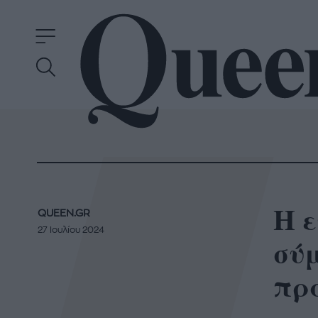
Η ε
QUEEN.GR
27 Ιουλίου 2024
σύμ
πρ