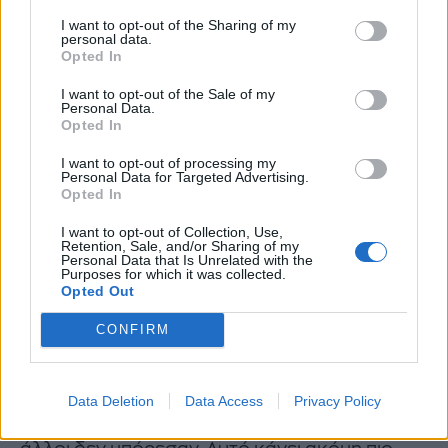
η θλίψη και η ανάγκη για όρια. Να εξηγηθεί κάτι
I want to opt-out of the Sharing of my
personal data.
που δεν χρειάζεται εξήγηση.
Opted In
Παράλληλα, η ικανότητα να βλέπεις πολλές
I want to opt-out of the Sale of my
Personal Data.
οπτικές οδηγεί συχνά στην αμφισβήτηση του
Opted In
ίδιου σου του βιώματος. Μήπως είμαι
I want to opt-out of processing my
υπερβολικός. Μήπως περιμένω πολλά. Μήπως
Personal Data for Targeted Advertising.
Opted In
φταίω κι εγώ. Έτσι, η διαύγεια στρέφεται
εναντίον του εαυτού.
I want to opt-out of Collection, Use,
Retention, Sale, and/or Sharing of my
Personal Data that Is Unrelated with the
Purposes for which it was collected.
Η άρνηση της «ήττας»
Opted Out
CONFIRM
Άνθρωποι με υψηλές αξίες επενδύουν βαθιά
στη συνέπεια, την αφοσίωση και την επιμονή.
Και συχνά, στη ζωή τους, αυτή η επιμονή έχει
Data Deletion
Data Access
Privacy Policy
αποδώσει. Έχουν καταφέρει πράγματα που