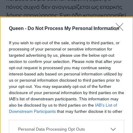
πόνος συχνά δεν αναγνωρίζεται ως επαρκής
λόγος αποχώρησης. Έχει ήδη κανονικοποιηθεί.
Queen -
Do Not Process My Personal Information
Όταν η ανάλυση αντικαθιστά το
ένστικτο
If you wish to opt-out of the sale, sharing to third parties, or
processing of your personal or sensitive information for
targeted advertising by us, please use the below opt-out
Αντί να ακούσουν το εσωτερικό καμπανάκι
section to confirm your selection. Please note that after your
που λέει «φεύγω», πολλοί περνούν ατελείωτο
opt-out request is processed you may continue seeing
χρόνο αναλύοντας. Διαβάζουν, ερευνούν,
interest-based ads based on personal information utilized by
us or personal information disclosed to third parties prior to
κατανοούν το τραύμα του άλλου, την παιδική
your opt-out. You may separately opt-out of the further
του ιστορία, τους φόβους και τις ανασφάλειες
disclosure of your personal information by third parties on the
που τροφοδοτούν τη βλαπτική συμπεριφορά.
IAB’s list of downstream participants. This information may
also be disclosed by us to third parties on the
IAB’s List of
Downstream Participants
that may further disclose it to other
Η κατανόηση, όμως, δεν ισοδυναμεί με
third parties.
δικαιολόγηση. Και η διαρκής ανάλυση μπορεί
να γίνει ένας τρόπος να παρακαμφθεί ο θυμός,
Personal Data Processing Opt Outs