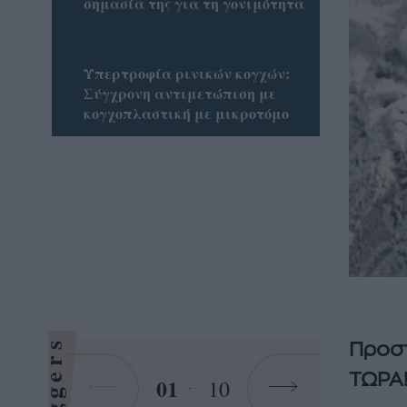
σημασία της για τη γονιμότητα
Υπερτροφία ρινικών κογχών:
Σύγχρονη αντιμετώπιση με
κογχοπλαστική με μικροτόμο
Bloggers
Προστ
ΤΩΡΑ
01
10