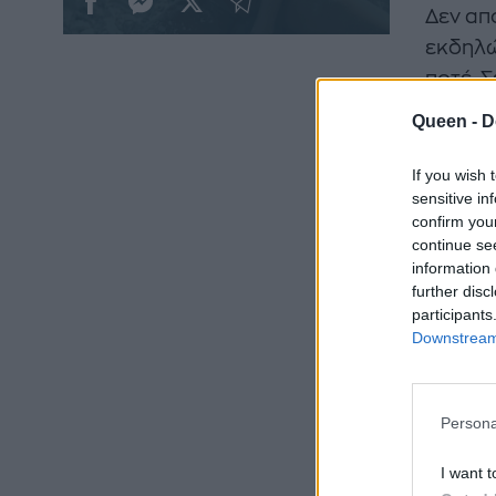
Δεν απ
εκδηλώ
ποτέ. 
του ορ
Queen -
D
If you wish 
-Το τε
sensitive in
confirm you
Το συγ
continue se
information 
περίπου
further disc
δυνατό
participants
μπορεί
Downstream 
-Μπορε
Persona
O ιός 
I want t