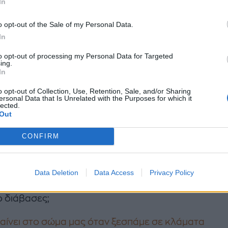
στεί άμεσα. Αν ο ιός έχει προχωρήσει σε κακοήθεια
In
σίγουρο πως θα έχει επηρεάσει και όλο το αναπαραγ
o opt-out of the Sale of my Personal Data.
στημα.
In
to opt-out of processing my Personal Data for Targeted
ing.
 να κολλήσω κονδυλώματα από την τουαλέτα;
In
δυλώματα είναι ένα καθαρά σεξουαλικά μεταδιδό
o opt-out of Collection, Use, Retention, Sale, and/or Sharing
ersonal Data that Is Unrelated with the Purposes for which it
 και μεταδίδεται μέσω οποιασδήποτε σεξουαλικής
lected.
Out
 Αυτό βέβαια δε σημαίνει πως δεν πρέπει να είσαι
τική όταν χρησιμοποιείς δημόσιες τουαλέτες. Οι κί
CONFIRM
ολλοί και καλό θα ήταν να είσαι λίγο πιο σχολαστική
 υγιεινής. Το νου σου επίσης και σε ρούχα/εσώρου
Data Deletion
Data Access
Privacy Policy
ις. Πρέπει να τα πλένεις πριν τα φορέσεις.
ο διάβασες;
βαίνει στο σώμα μας όταν ξεσπάμε σε κλάματα