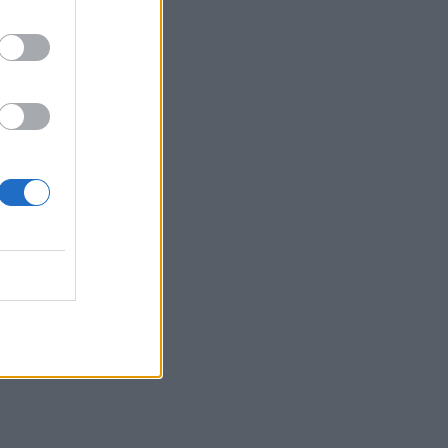
 όμως,
ωγικό
μενο
νδυνοι
 σε
χα που