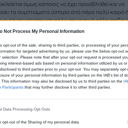
οκλείεται όμως κάποιος να έχει προσβληθεί και να
σει τα συμπτώματα ύστερα από πάρα πολύ καιρό ή
Σε αυτή την περίπτωση πολύ σημαντικό ρόλο παίζει 
γανισμού.
o Not Process My Personal Information
to opt-out of the sale, sharing to third parties, or processing of your per
στ Παπανικολάου εξασφαλίζει την έγκυρη διάγνωση
formation for targeted advertising by us, please use the below opt-out s
r selection. Please note that after your opt-out request is processed y
κεκριμένο τεστ μπορεί να σας διαβεβαιώσει κατά 
eing interest-based ads based on personal information utilized by us or
disclosed to third parties prior to your opt-out. You may separately opt-
 για την ύπαρξη ή μη των κονδυλωμάτων. Επίσης, έχ
losure of your personal information by third parties on the IAB’s list of
τητα να ανιχνεύσει εγκαίρως τις βλάβες-δυσπλασί
. This information may also be disclosed by us to third parties on the
IA
 να προκληθούν στον τράχηλο της μήτρας εξαιτίας 
Participants
that may further disclose it to other third parties.
ί να επηρεάσει τη γονιμότητα μου;
l Data Processing Opt Outs
HPV δεν μπορεί να απειλήσει τη γονιμότητά σου εφ
o opt-out of the Sharing of my personal data.