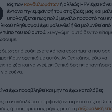
O
ιός των
κονδυλωμάτων
ή αλλιώς HPV έχει κάνει
έντονα την εμφάνισή του στις ζωές μας και μάλ
υπολογίζεται πως πολύ μεγάλο ποσοστό του ε
λικού πληθυσμού έχει μολυνθεί ή θα μολυνθεί από
ν τύπο του ιού αυτού.
Συγγνώμη, αυτό δεν το είπαμε
ώσουμε.
enco's Point of View
A STORY BY KORI
 όμως από εσάς έχετε κάποια ερωτήματα που σας
ΝΘΑ ΑΠΟΣΤΟΛΟΠΟΥΛΟΥ
ΔΑΦΝΗ ΚΑΡΑΒΟΚΥΡΗ
ματίζουν σχετικά με αυτόν. Αν θες κάπου εδώ να
υτη καλοκαιρινή
Nτίνα Νικολάου: «Όταν
ς το χέρι και να γνέψεις θετικά δες τις απαντήσεις
ή σαλάτα με
έπαθα την πρώτη κρίση
 για εσένα.
ι, φέτα και φράουλες
πανικού νόμιζα πως θα
λατρέψετε
πεθάνω»
ί να έχω προσβληθεί και μην το έχω καταλάβει;
ς τα κονδυλώματα εμφανίζονται μέσα στις πρώτε
δες ή τους πρώτους μήνες μετά τη
σεξουαλική επ