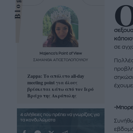
σεξουα
κάποιο
σε αγχ
Majenco's Point of View
Maj
Πολλές
ΣΑΜΑΝΘΑ ΑΠΟΣΤΟΛΟΠΟΥΛΟΥ
ΣΑΜΑ
προβλη
Zappa: Το απόλυτο all-day
Η απόλ
σηκώσει
meeting point για όλους
δροσερ
έχουμε
βρίσκεται κάτω από τον Ιερό
καρπούζ
Βράχο της Ακρόπολης
που θα 
-Μπορε
4 αλήθειες που πρέπει να γνωρίζεις για
τα κονδυλώματα
Συνήθω
εβδομά