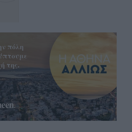
ην πόλη
ύπτουμε
ή της.