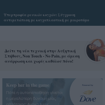
Υπερτροφία ρινικών κογχών: Σύγχρονη
αντιμετώπιση με κογχοπλαστική με μικροτόμο
Δείτε τη νέα τεχνική στην Αυξητική
Στήθους, Non Touch - No Pain, με άμεση
ανάρρωση και χωρίς καθόλου πόνο!
Keep her in the game
Πότε η αυτοπεποίθηση γίνεται
η μεγαλύτερη δύναμη μίας
αθλήτριας; Ανακάλυψε