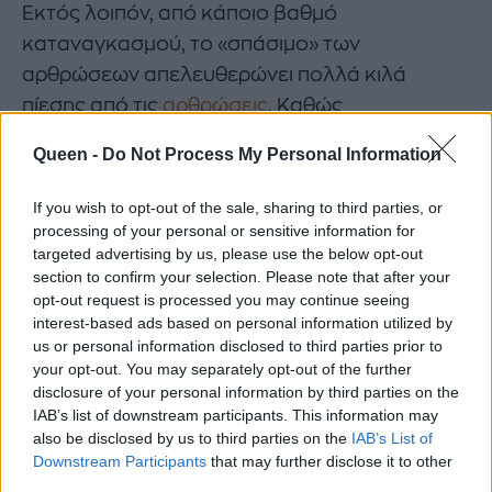
Εκτός λοιπόν, από κάποιο βαθμό
καταναγκασμού, το «σπάσιμο» των
αρθρώσεων απελευθερώνει πολλά κιλά
πίεσης από τις
αρθρώσεις
. Καθώς
χρησιμοποιείς τα χέρια σου όλη την ημέρα και
Queen -
Do Not Process My Personal Information
οι μύες σφίγγουν, οι αρθρώσεις καταλήγουν
να αισθάνονται επίσης πως σφίγγονται. Το
If you wish to opt-out of the sale, sharing to third parties, or
«σπάσιμο» των αρθρώσεων δίνει στα δάχτυλά
processing of your personal or sensitive information for
targeted advertising by us, please use the below opt-out
σου και στις αρθρώσεις σου μια ευκαιρία για
section to confirm your selection. Please note that after your
να ανακουφιστούν από αυτή τη συγκέντρωση
opt-out request is processed you may continue seeing
πίεσης. Με άλλα λόγια, οι άνθρωποι σπάζουν
interest-based ads based on personal information utilized by
us or personal information disclosed to third parties prior to
τις αρθρώσεις τους για τους ίδιους λόγους
your opt-out. You may separately opt-out of the further
που μπορεί να τεντωθούν για μεγάλη διάρκεια
disclosure of your personal information by third parties on the
στη μέση της ημέρας. Είναι ένα αίσθημα
IAB’s list of downstream participants. This information may
also be disclosed by us to third parties on the
IAB’s List of
ανακούφισης.
Downstream Participants
that may further disclose it to other
third parties.