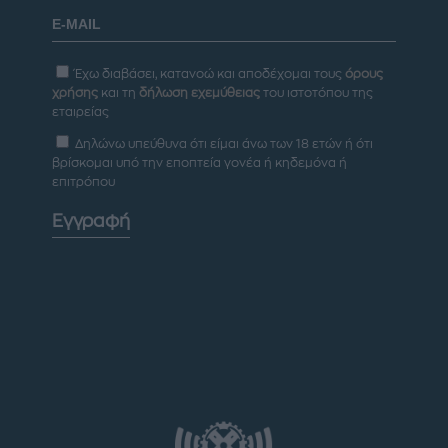
Έχω διαβάσει, κατανοώ και αποδέχομαι τους
όρους
χρήσης
και τη
δήλωση εχεμύθειας
του ιστοτόπου της
εταιρείας
Δηλώνω υπεύθυνα ότι είμαι άνω των 18 ετών ή ότι
βρίσκομαι υπό την εποπτεία γονέα ή κηδεμόνα ή
επιτρόπου
Εγγραφή