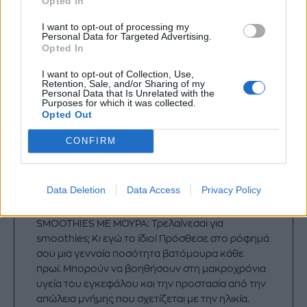
Opted In
I want to opt-out of processing my
Personal Data for Targeted Advertising.
Opted In
I want to opt-out of Collection, Use,
Retention, Sale, and/or Sharing of my
Personal Data that Is Unrelated with the
Purposes for which it was collected.
Opted Out
CONFIRM
Data Deletion
Data Access
Privacy Policy
SMOOTHIES ΜΕ ΜΟΥΡΑ: Τρελαίνεσαι για
smoothies; Κι εγώ το ίδιο! Πρόσθεσε στο ρόφημά
σου μια γενναία ποσότητα βατόμουρα κάθε
πρωί. Μπορούν να βοηθήσουν στη μακροχρόνια
υγεία του εγκεφάλου και την προστασία από την
απώλεια μνήμης που σχετίζεται με την ηλικία.