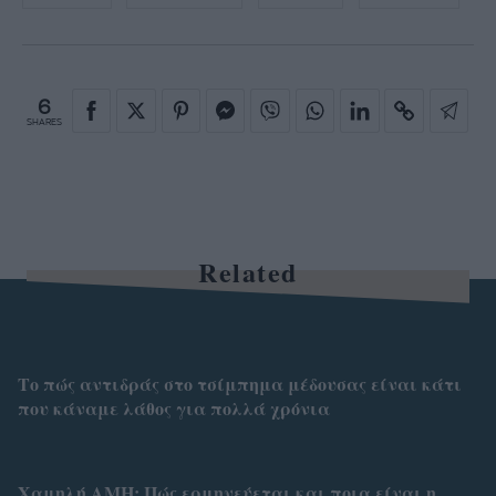
6
SHARES
Related
Το πώς αντιδράς στο τσίμπημα μέδουσας είναι κάτι
που κάναμε λάθος για πολλά χρόνια
Χαμηλή AMH: Πώς ερμηνεύεται και ποια είναι η