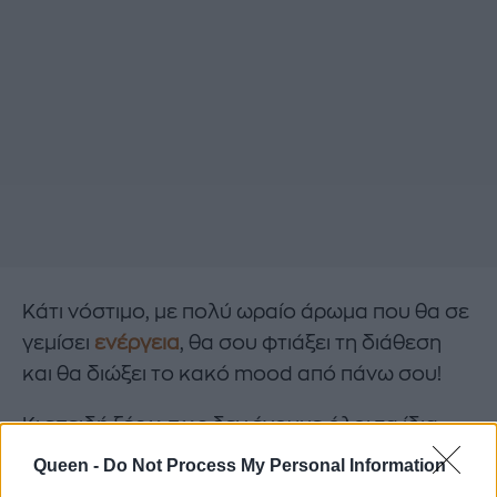
Κάτι νόστιμο, με πολύ ωραίο άρωμα που θα σε
γεμίσει
ενέργεια
, θα σου φτιάξει τη διάθεση
και θα διώξει το κακό mood από πάνω σου!
Κι επειδή ξέρω πως δεν έχουμε όλοι τα ίδια
γούστα, σου έχω 5 διαφορετικές προτάσεις
Queen -
Do Not Process My Personal Information
για να διαλέξεις εκείνη που θα σου αρέσει