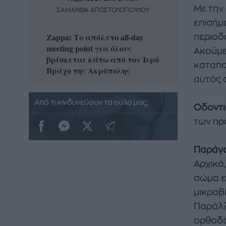
Με την
ΣΑΜΑΝΘΑ ΑΠΟΣΤΟΛΟΠΟΥΛΟΥ
ΣΑΜΑ
επισήμα
Zappa: Το απόλυτο all-day
Η απόλ
περιοδ
meeting point για όλους
δροσερ
Ακούμε
βρίσκεται κάτω από τον Ιερό
καρπούζ
καταπο
Βράχο της Ακρόπολης
που θα 
αυτός ο
Από τι κινδυνεύουν τα ούλα μας;
Οδοντι
των πρ
Παράγο
Αρχικά,
σώμα ε
μικροβ
Παράλλ
ορθοδο