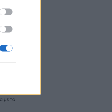
νεται
» με
 με την
ώπιση
Co2
 της
ο Co2
ύλα,
α
νόσου,
α με το