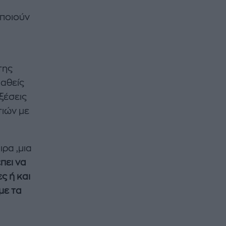
ποιούν
της
βαθείς
ξέσεις
τιών με
ιρα ,μια
πει να
ς ή και
με τα