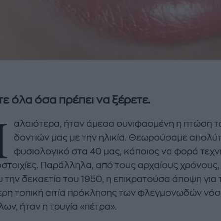
ε όλα όσα πρέπει να ξέρετε.
Π
αλαιότερα, ήταν άμεσα συνιφασμένη η πτώση 
δοντιών μας με την ηλικία. Θεωρούσαμε απολύ
φυσιολογικό στα 40 μας, κάποιος να φορά τεχν
στοιχίες. Παράλληλα, από τους αρχαίους χρόνους, 
υ την δεκαετία του 1950, η επικρατούσα άποψη για 
ερη τοπική αιτία πρόκλησης των φλεγμονωδών νόσ
ων, ήταν η τρυγία «πέτρα».
enco's Point of View
A STORY BY KORI