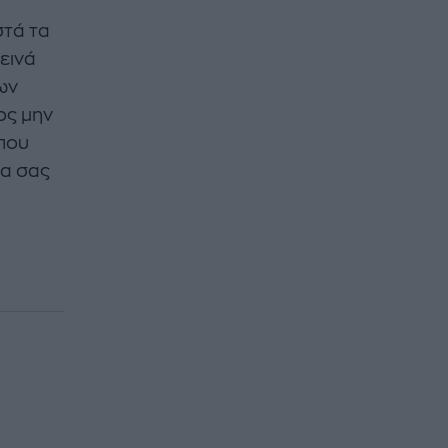
στά τα
ιεινά
ων
ος μην
που
ια σας