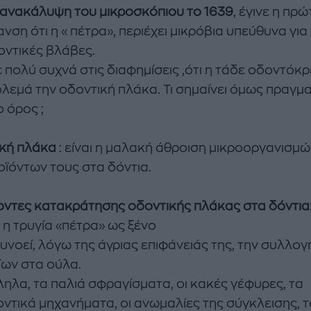
ανακάλυψη του μικροσκόπιου το 1639
, έγινε η πρώ
ΝΘΑ ΑΠΟΣΤΟΛΟΠΟΥΛΟΥ
ΔΑΦΝΗ ΚΑΡΑΒΟΚΥΡΗ
νση ότι η « πέτρα», περιέχει μικρόβια υπεύθυνα για 
υτη καλοκαιρινή
Nτίνα Νικολάου: «Όταν
οντικές βλάβες.
ή σαλάτα με
έπαθα την πρώτη κρίση
 πολύ συχνά στις διαφημίσεις ,ότι η τάδε οδοντόκ
ι, φέτα και φράουλες
πανικού νόμιζα πως θα
λεμά την οδοντική πλάκα. Τι σημαίνει όμως πραγμ
λατρέψετε
πεθάνω»
 όρος ;
κή πλάκα
: είναι η μαλακή άθροιση μικροοργανισμώ
οϊόντων τους στα δόντια.
ντες κατακράτησης οδοντικής πλάκας στα δόντια
 η τρυγία «πέτρα» ως ξένο
υνοεί, λόγω της άγριας επιφάνειάς της, την συλλογ
ίων στα ούλα.
ηλα, τα παλιά σφραγίσματα, οι κακές γέφυρες, τα
ντικά μηχανήματα, οι ανωμαλίες της σύγκλεισης, τ