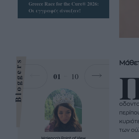
Greece Race for the Cure® 2026:
Οι εγγραφές άνοιξαν!
Bloggers
Μάθετ
01
10
οδοντο
περίπο
κυριότ
των ούλ
Majenco's Point of View
Maj