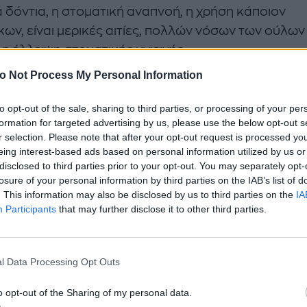
 δόντια, η στοματική αναπνοή, η χρήση κάποιον
ων, είναι μερικές αιτίες, πολλών νόσων των ούλων
η έλλειψη στοματικής υγιεινής.
o Not Process My Personal Information
ες νόσοι των ούλων είναι η ουλίτιδα και η περιοδοντ
to opt-out of the sale, sharing to third parties, or processing of your per
formation for targeted advertising by us, please use the below opt-out s
 φλεγμονώδης νόσος χαρακτηρίζεται μόνο από φλ
r selection. Please note that after your opt-out request is processed y
λα χαρακτηρίζεται ως ουλίτιδα ,ενώ όταν η φλεγμο
eing interest-based ads based on personal information utilized by us or
ίνεται στους βαθύτερους ιστούς «οστούν», χαρακτη
disclosed to third parties prior to your opt-out. You may separately opt-
losure of your personal information by third parties on the IAB’s list of
οδοντίτιδα. . Η ουλίτιδα έχει κάποια στάδια εξέλιξη
. This information may also be disclosed by us to third parties on the
IA
α με την βαρύτητα της νόσου. Τα γενικά κλινικά τη
Participants
that may further disclose it to other third parties.
ριστικά, είναι η διόγκωση των ούλων, η αιμορραγία 
τητά τους και η κακοσμία.
l Data Processing Opt Outs
πεία της ουλίτιδας
: έχει να κάνει με την ενημέρωση
o opt-out of the Sharing of my personal data.
ερόμενου γύρω από τα σωστά μέσα στοματικής υγι