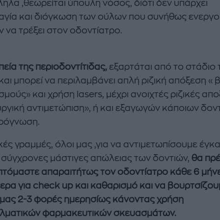
ηλα ,θεωρείται ύπουλη νόσος, διότι δεν υπάρχει
αγία και διόγκωση των ούλων που συνήθως ενεργο
ν να τρέξει στον οδοντίατρο.
εία της περιοδοντίτιδας,
εξαρτάται από το στάδιο 
και μπορεί να περιλαμβάνει απλή ριζική απόξεση « 
μούς» και χρήση lasers, μέχρι ανοιχτές ριζικές απο
υργική αντιμετώπιση», ή και εξαγωγών κάποιων δον
ρόγνωση.
κές γραμμές, όλοι μας ,για να αντιμετωπίσουμε έγκα
ς σύγχρονες μάστιγες απώλειας των δοντιών,
θα πρέ
πτόμαστε απαραιτήτως τον οδοντίατρο κάθε 6 μήνε
ερα για check up και καθαρισμό και να βουρτσίζου
 μας 2-3 φορές ημερησίως κάνοντας χρήση
λματικών φαρμακευτικών σκευασμάτων.