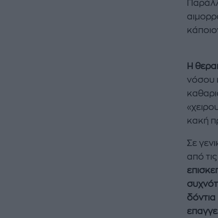
Παράλλ
αιμορρ
κάποιο
Η θεραπ
νόσου 
καθαρισ
«χειρο
κακή π
Σε γενι
από τι
επισκε
συχνότ
δόντια
επαγγε