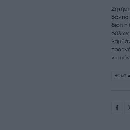
Ζητήστ
δόντια 
διότι η
ούλων,
λαμβάν
προανέ
για πάν
ΔΟΝΤΙ