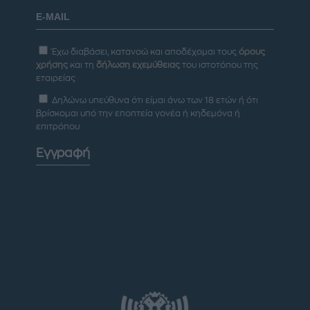
Έχω διαβάσει, κατανοώ και αποδέχομαι τους
όρους
χρήσης
και τη
δήλωση εχεμύθειας
του ιστοτόπου της
εταιρείας
Δηλώνω υπεύθυνα ότι είμαι άνω των 18 ετών ή ότι
βρίσκομαι υπό την εποπτεία γονέα ή κηδεμόνα ή
επιτρόπου
Εγγραφή