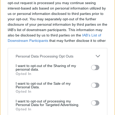
opt-out request is processed you may continue seeing
η
Η 5
σεζόν συμπεριέλαβε πολλά σημαντικά
interest-based ads based on personal information utilized by
γεγονότα, όπως το διαζύγιο του πρίγκιπα
us or personal information disclosed to third parties prior to
Andrew και της Sarah Ferguson, τον χωρισμό
your opt-out. You may separately opt-out of the further
disclosure of your personal information by third parties on the
της πριγκίπισσας Άννας από τον Mark Phillips
IAB’s list of downstream participants. This information may
αλλά
και τον χωρισμό της Diana από τον
also be disclosed by us to third parties on the
IAB’s List of
πρίγκιπα Κάρολο, το 1996
. Ένα από πιο
Downstream Participants
that may further disclose it to other
third parties.
σημαντικά γεγονότα των 90s όμως, δεν
καλύφτηκε από την πέμπτη σεζόν και
Personal Data Processing Opt Outs
αναμένεται να προβληθεί στην έκτη.
I want to opt-out of the Sharing of my
personal data.
Ο τραγικός θάνατος της Diana φαίνεται ότι θα
Opted In
ης
αποτελέσει ένα από τα κύρια στοιχεία της 6
I want to opt-out of the Sale of my
Personal Data.
σεζόν του The Crown.
Μάλιστα, σύμφωνα με
Opted In
τους παραγωγούς της σειράς, Andy Harries και
I want to opt-out of processing my
Suzanne Mackie, το συγκεκριμένο γεγονός
Personal Data for Targeted Advertising.
Opted In
έχει προσεγγιστεί με «τεράστια ευαισθησία». Η