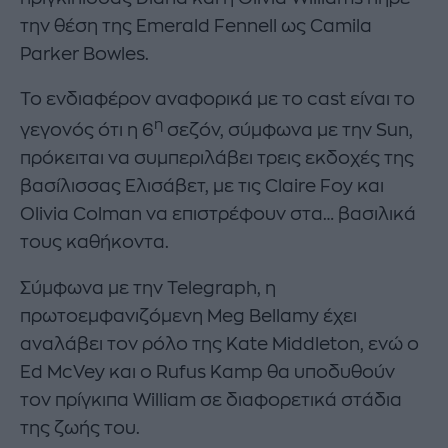
την θέση της Emerald Fennell ως Camila
Parker Bowles.
Το ενδιαφέρον αναφορικά με το cast είναι το
η
γεγονός ότι η 6
σεζόν, σύμφωνα με την Sun,
πρόκειται να συμπεριλάβει τρεις εκδοχές της
βασίλισσας Ελισάβετ, με τις Claire Foy και
Olivia Colman να επιστρέφουν στα… βασιλικά
τους καθήκοντα.
Σύμφωνα με την Telegraph, η
πρωτοεμφανιζόμενη Meg Bellamy έχει
αναλάβει τον ρόλο της Kate Middleton, ενώ ο
Ed McVey και ο Rufus Kamp θα υποδυθούν
τον πρίγκιπα William σε διαφορετικά στάδια
της ζωής του.