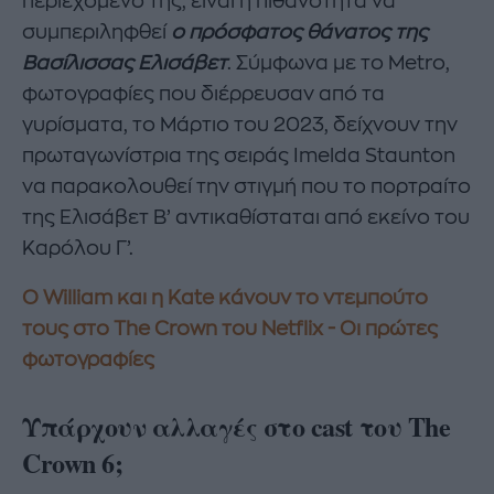
περιεχόμενό της, είναι η πιθανότητα να
συμπεριληφθεί
ο πρόσφατος θάνατος της
Βασίλισσας Ελισάβετ
. Σύμφωνα με το Metro,
φωτογραφίες που διέρρευσαν από τα
γυρίσματα, το Μάρτιο του 2023, δείχνουν την
πρωταγωνίστρια της σειράς Imelda Staunton
να παρακολουθεί την στιγμή που το πορτραίτο
της Ελισάβετ Β’ αντικαθίσταται από εκείνο του
Καρόλου Γ’.
Ο William και η Kate κάνουν το ντεμπούτο
τους στο The Crown του Netflix - Οι πρώτες
φωτογραφίες
Υπάρχουν αλλαγές στο cast του The
Crown 6;