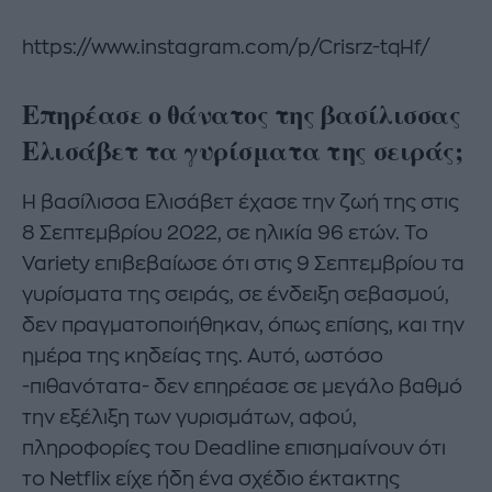
https://www.instagram.com/p/Crisrz-tqHf/
Επηρέασε ο θάνατος της βασίλισσας
Ελισάβετ τα γυρίσματα της σειράς;
Η βασίλισσα Ελισάβετ έχασε την ζωή της στις
8 Σεπτεμβρίου 2022, σε ηλικία 96 ετών. Το
Variety επιβεβαίωσε ότι στις 9 Σεπτεμβρίου τα
γυρίσματα της σειράς, σε ένδειξη σεβασμού,
δεν πραγματοποιήθηκαν, όπως επίσης, και την
ημέρα της κηδείας της. Αυτό, ωστόσο
-πιθανότατα- δεν επηρέασε σε μεγάλο βαθμό
την εξέλιξη των γυρισμάτων, αφού,
πληροφορίες του Deadline επισημαίνουν ότι
το Netflix είχε ήδη ένα σχέδιο έκτακτης