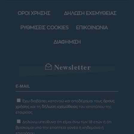
ΟΡΟΙ ΧΡΗΣΗΣ
ΔΗΛΩΣΗ ΕΧΕΜΥΘΕΙΑΣ
ΡΥΘΜΙΣΕΙΣ COOKIES
ΕΠΙΚΟΙΝΩΝΙΑ
ΔΙΑΦΗΜΙΣΗ
Newsletter
Έχω διαβάσει, κατανοώ και αποδέχομαι τους
όρους
χρήσης
και τη
δήλωση εχεμύθειας
του ιστοτόπου της
εταιρείας
Δηλώνω υπεύθυνα ότι είμαι άνω των 18 ετών ή ότι
βρίσκομαι υπό την εποπτεία γονέα ή κηδεμόνα ή
επιτρόπου