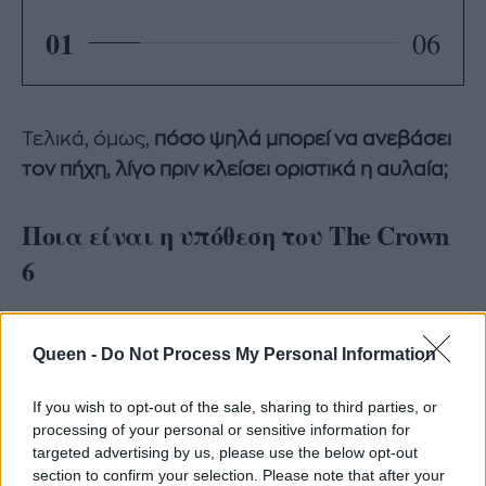
01
06
Τελικά, όμως,
πόσο ψηλά μπορεί να ανεβάσει
τον πήχη, λίγο πριν κλείσει οριστικά η αυλαία;
Ποια είναι η υπόθεση του The Crown
6
η
H 6
σεζόν τον The Crown αναμένεται να
Queen -
Do Not Process My Personal Information
εξερευνήσει τη ζωή της βασιλικής οικογένειας
την δεκαετία του 2000, το οποίο είναι λογικό,
If you wish to opt-out of the sale, sharing to third parties, or
η
εφόσον η 5
σεζόν ήταν αφιερωμένη -κατά
processing of your personal or sensitive information for
κύριο λόγο- στα 90s.
targeted advertising by us, please use the below opt-out
section to confirm your selection. Please note that after your