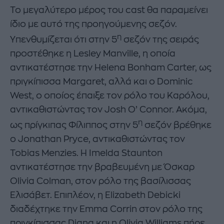
Το μεγαλύτερο μέρος του cast θα παραμείνει
ίδιο με αυτό της προηγούμενης σεζόν.
η
Υπενθυμίζεται ότι στην 5
σεζόν της σειράς
προστέθηκε η Lesley Manville, η οποία
αντικατέστησε την Helena Bonham Carter, ως
πριγκίπισσα Margaret, αλλά και ο Dominic
West, ο οποίος έπαιξε τον ρόλο του Καρόλου,
αντικαθιστώντας τον Josh O’ Connor. Ακόμα,
η
ως πρίγκιπας Φίλιππος στην 5
σεζόν βρέθηκε
ο Jonathan Pryce, αντικαθιστώντας τον
Tobias Menzies. Η Imelda Staunton
αντικατέστησε την βραβευμένη με Όσκαρ
Olivia Colman, στον ρόλο της βασίλισσας
Ελισάβετ. Επιπλέον, η Elizabeth Debicki
διαδέχτηκε την Emma Corrin στον ρόλο της
πριγκίπισσας Diana και η Olivia Williams πήρε