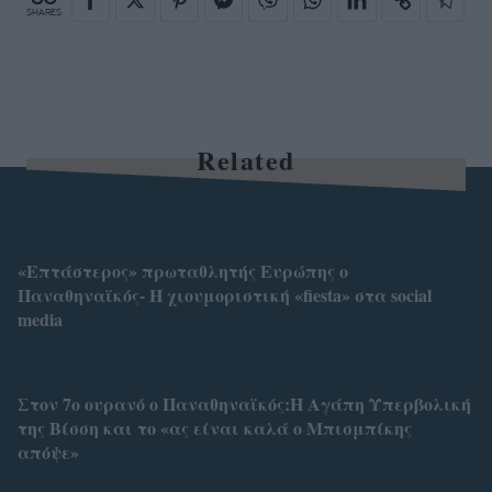
SHARES
Related
«Επτάστερος» πρωταθλητής Ευρώπης ο
Παναθηναϊκός- Η χιουμοριστική «fiesta» στα social
media
Στον 7ο ουρανό ο Παναθηναϊκός:Η Αγάπη Υπερβολική
της Βίσση και το «ας είναι καλά ο Μπισμπίκης
απόψε»