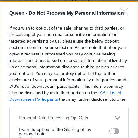
συλλυπητήριά της αναφέροντας:
Queen -
Do Not Process My Personal Information
«Την απώλεια ακόμα ενός ανθρώπου που
If you wish to opt-out of the sale, sharing to third parties, or
πρόσφερε με την εργατικότητα και τη
processing of your personal or sensitive information for
συνέπειά του στο μπάσκετ θρηνεί ο χώρος της
targeted advertising by us, please use the below opt-out
ελληνικής καλαθοσφαίρισης, καθώς,
section to confirm your selection. Please note that after your
opt-out request is processed you may continue seeing
απεβίωσε ο φροντιστής της ομάδας του
interest-based ads based on personal information utilized by
Παναθηναϊκού, Πάρης Δερμάνης, ο οποίος
us or personal information disclosed to third parties prior to
νοσηλευόταν από την 1η Μαΐου, μετά από
your opt-out. You may separately opt-out of the further
disclosure of your personal information by third parties on the
επεισόδιο που είχε υποστεί στο Βελιγράδι, ενώ
IAB’s list of downstream participants. This information may
στη συνέχεια είχε μεταφερθεί στην Αθήνα. Ο
also be disclosed by us to third parties on the
IAB’s List of
εκλιπών, ο οποίος στο παρελθόν είχε εργαστεί
Downstream Participants
that may further disclose it to other
third parties.
σε αντίστοιχη θέση και στην ΑΕΚ, ήταν ο
άνθρωπος που επί 17 χρόνια φρόντιζε τους
Personal Data Processing Opt Outs
αθλητές του Παναθηναϊκού και ήταν ιδιαίτερα
I want to opt-out of the Sharing of my
αγαπητός όχι μόνο στις τάξεις της ομάδας,
personal data.