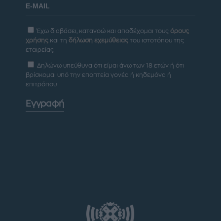
Έχω διαβάσει, κατανοώ και αποδέχομαι τους
όρους
χρήσης
και τη
δήλωση εχεμύθειας
του ιστοτόπου της
εταιρείας
Δηλώνω υπεύθυνα ότι είμαι άνω των 18 ετών ή ότι
βρίσκομαι υπό την εποπτεία γονέα ή κηδεμόνα ή
επιτρόπου
Εγγραφή