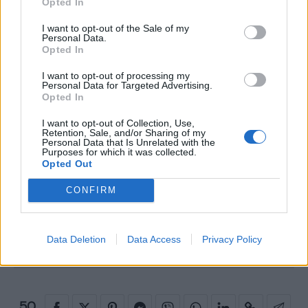
Opted In
αλλά σε όλους τους ανθρώπους του μπάσκετ.
Τα μέλη του Διοικητικού Συμβουλίου της ΕΟΚ
I want to opt-out of the Sale of my
Personal Data.
και ο πρόεδρός της, Ευάγγελος Λιόλιος,
Opted In
εκφράζουν τη βαθιά τους θλίψη για την
I want to opt-out of processing my
Personal Data for Targeted Advertising.
απώλεια του Πάρη Δερμάνη και τα θερμά
Opted In
συλλυπητήρια στην οικογένεια και στους
I want to opt-out of Collection, Use,
οικείους του».
Retention, Sale, and/or Sharing of my
Personal Data that Is Unrelated with the
Purposes for which it was collected.
Πηγή κεντρικής: ndp
Opted Out
CONFIRM
ΠΑΡΗΣ ΔΕΡΜΑΝΗΣ
ΠΑΟ
ΠΑΝΑΘΗΝΑΐΚΟΣ
ΠΑΝΑΘΗΝΑΙΚΟΣ
Data Deletion
Data Access
Privacy Policy
50