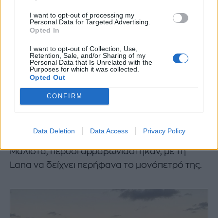
που έγινε γνωστή η σχέση της με τον Clayton
I want to opt-out of processing my
Personal Data for Targeted Advertising.
Johnson. Η γνωριμία τους έγινε μέσω μιας
Opted In
εφαρμογής γνωριμιών και στη συνέχεια
I want to opt-out of Collection, Use,
ακολούθησε ο ένας τον άλλο στα social.
Retention, Sale, and/or Sharing of my
Personal Data that Is Unrelated with the
Purposes for which it was collected.
Η Lana Del Rey ανέβασε την πρώτη φωτό με
Opted Out
τον αρραβωνιαστικό της στα social
CONFIRM
Λίγες εβδομάδες μετά η Lana και ο
γοητευτικός μουσικός πόσταραν τις πρώτες
Data Deletion
Data Access
Privacy Policy
κοινές φωτογραφίες τους στα social media.
Μάλιστα, πέρυσι αρραβωνιάστηκαν, με τη
Lana να δείχνει περήφανα το μονόπετρό της.