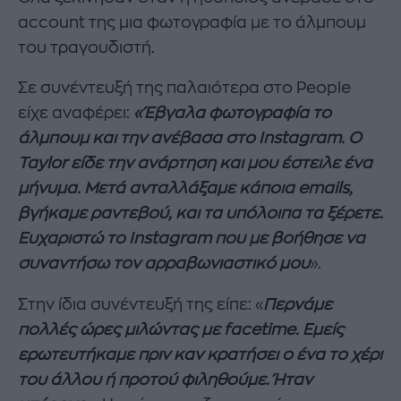
account της μια φωτογραφία με το άλμπουμ
του τραγουδιστή.
Σε συνέντευξή της παλαιότερα στο People
είχε αναφέρει:
«Έβγαλα φωτογραφία το
άλμπουμ και την ανέβασα στο Instagram. O
Taylor είδε την ανάρτηση και μου έστειλε ένα
μήνυμα. Μετά ανταλλάξαμε κάποια emails,
βγήκαμε ραντεβού, και τα υπόλοιπα τα ξέρετε.
Ευχαριστώ το Instagram που με βοήθησε να
συναντήσω τον αρραβωνιαστικό μου
».
Στην ίδια συνέντευξή της είπε: «
Περνάμε
πολλές ώρες μιλώντας με facetime. Εμείς
ερωτευτήκαμε πριν καν κρατήσει ο ένα το χέρι
του άλλου ή προτού φιληθούμε. Ήταν