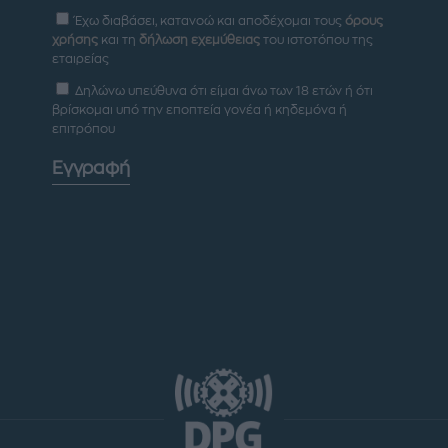
Έχω διαβάσει, κατανοώ και αποδέχομαι τους
όρους
χρήσης
και τη
δήλωση εχεμύθειας
του ιστοτόπου της
εταιρείας
Δηλώνω υπεύθυνα ότι είμαι άνω των 18 ετών ή ότι
βρίσκομαι υπό την εποπτεία γονέα ή κηδεμόνα ή
επιτρόπου
Εγγραφή