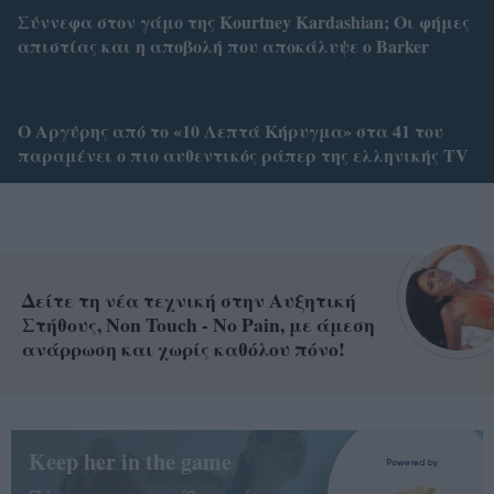
Σύννεφα στον γάμο της Kourtney Kardashian; Οι φήμες
απιστίας και η αποβολή που αποκάλυψε ο Barker
Ο Αργύρης από το «10 Λεπτά Κήρυγμα» στα 41 του
παραμένει ο πιο αυθεντικός ράπερ της ελληνικής TV
Δείτε τη νέα τεχνική στην Αυξητική
Στήθους, Non Touch - No Pain, με άμεση
ανάρρωση και χωρίς καθόλου πόνο!
Keep her in the game