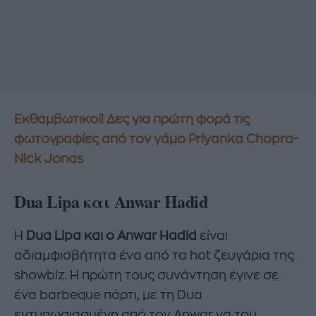
Εκθαμβωτικοί! Δες για πρώτη φορά τις
φωτογραφίες από τον γάμο Priyanka Chopra-
Nick Jonas
Dua Lipa και Anwar Hadid
H
Dua Lipa και ο Anwar Hadid
είναι
αδιαμφισβήτητα ένα από τα hot ζευγάρια της
showbiz. Η πρώτη τους συνάντηση έγινε σε
ένα barbeque πάρτι, με τη Dua
εντυπωσιασμένη από τον Anwar να του