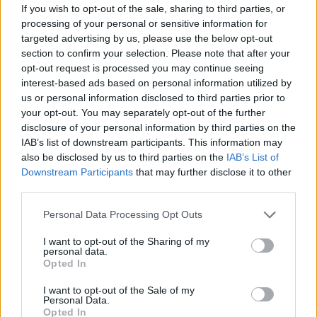
If you wish to opt-out of the sale, sharing to third parties, or
processing of your personal or sensitive information for
targeted advertising by us, please use the below opt-out
section to confirm your selection. Please note that after your
opt-out request is processed you may continue seeing
interest-based ads based on personal information utilized by
us or personal information disclosed to third parties prior to
your opt-out. You may separately opt-out of the further
disclosure of your personal information by third parties on the
IAB’s list of downstream participants. This information may
also be disclosed by us to third parties on the
IAB’s List of
Downstream Participants
that may further disclose it to other
third parties.
Lana Del Ray-Clayton Johnson
Personal Data Processing Opt Outs
Η
Lana Del Ray
είναι μία από τις
I want to opt-out of the Sharing of my
personal data.
τραγουδίστριες που έχουν εξαιρετική φωνή
Opted In
και τόσα χρόνια απασχολεί μόνο με τη
I want to opt-out of the Sale of my
δουλειά της. Ποτέ δεν είχε γίνει κανένα θέμα
Personal Data.
Opted In
για την προσωπική της ζωή μέχρι τη στιγμή