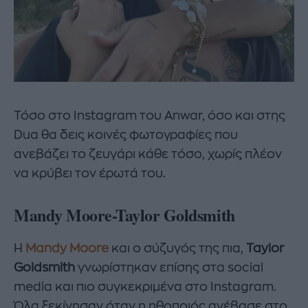
Τόσο στο Instagram του Anwar, όσο και στης
Dua θα δεις κοινές φωτογραφίες που
ανεβάζει το ζευγάρι κάθε τόσο, χωρίς πλέον
να κρύβει τον έρωτά του.
Mandy Moore-Taylor Goldsmith
Η
Mandy Moore
και ο σύζυγός της πια,
Taylor
Goldsmith
γνωρίστηκαν επίσης στα social
media και πιο συγκεκριμένα στο Instagram.
Όλα ξεκίνησαν όταν η ηθοποιός ανέβασε στο