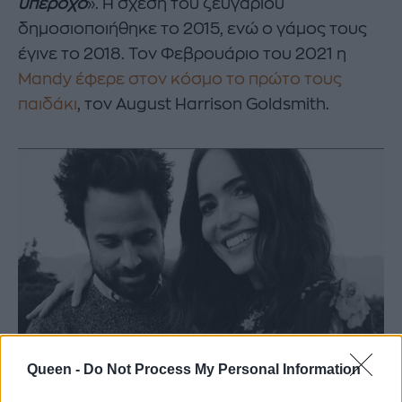
υπέροχο
». Η σχέση του ζευγαριού
δημοσιοποιήθηκε το 2015, ενώ ο γάμος τους
έγινε το 2018. Τον Φεβρουάριο του 2021 η
Mandy έφερε στον κόσμο το πρώτο τους
παιδάκι
, τον August Harrison Goldsmith.
Queen -
Do Not Process My Personal Information