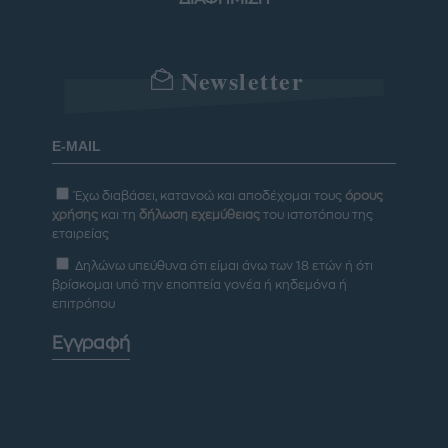
Newsletter
Έχω διαβάσει, κατανοώ και αποδέχομαι τους
όρους
χρήσης
και τη
δήλωση εχεμύθειας
του ιστοτόπου της
εταιρείας
Δηλώνω υπεύθυνα ότι είμαι άνω των 18 ετών ή ότι
βρίσκομαι υπό την εποπτεία γονέα ή κηδεμόνα ή
επιτρόπου
Εγγραφή