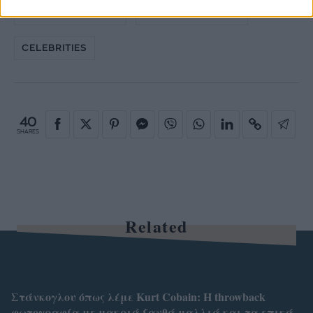
ΚΑΡΟΛΟΣ ΚΡΑΣΣΑΣ
INSTAGRAM PHOTO
CELEBRITIES
40
SHARES
Related
Στάνκογλου όπως λέμε Kurt Cobain: H throwback
φωτογραφία με μακριά ξανθά μαλλιά και τα επικά