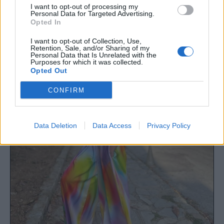
καιρό σπίτι της και τώρα- επιτέλους- έχει την
I want to opt-out of processing my
Personal Data for Targeted Advertising.
ευκαιρία να βγει.
Opted In
I want to opt-out of Collection, Use,
Retention, Sale, and/or Sharing of my
Personal Data that Is Unrelated with the
Purposes for which it was collected.
Opted Out
CONFIRM
Data Deletion
Data Access
Privacy Policy