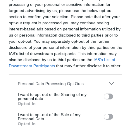
processing of your personal or sensitive information for
πάρκο Φλοίσβου.
Περιμένω τα δυο χρόνια να
targeted advertising by us, please use the below opt-out
σε γνωρίσω
».
section to confirm your selection. Please note that after your
opt-out request is processed you may continue seeing
interest-based ads based on personal information utilized by
us or personal information disclosed to third parties prior to
your opt-out. You may separately opt-out of the further
disclosure of your personal information by third parties on the
IAB’s list of downstream participants. This information may
also be disclosed by us to third parties on the
IAB’s List of
Downstream Participants
that may further disclose it to other
third parties.
Personal Data Processing Opt Outs
Οι όμορφες στιγμές μετά από καιρό
I want to opt-out of the Sharing of my
personal data.
Τους προηγούμενους μήνες η Ρεγγίνα
Opted In
Μακέδου αναγκάστηκε να νοσηλευτεί ξανά
I want to opt-out of the Sale of my
στο νοσοκομείο και να ακολουθήσει
Personal Data.
Opted In
θεραπεία. Μετέπειτα, παρέμεινε για αρκετό