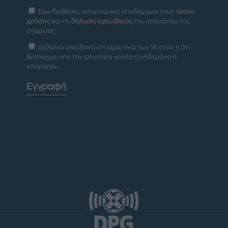
Έχω διαβάσει, κατανοώ και αποδέχομαι τους
όρους
χρήσης
και τη
δήλωση εχεμύθειας
του ιστοτόπου της
εταιρείας
Δηλώνω υπεύθυνα ότι είμαι άνω των 18 ετών ή ότι
βρίσκομαι υπό την εποπτεία γονέα ή κηδεμόνα ή
επιτρόπου
Εγγραφή