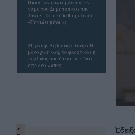
Ήμασταν καλεσμένοι στον
γάμο του Δημήτρη και της
Άννας - Για πόσο θα μείνουν
«Παγιδευμένοι»;
Μιχάλης Λεβεντογιάννης: Η
μοναχική ζωή, το φλερτ και η
περίοδος που έπεσε σε κώμα
από ένα λάθος
Έδειξ