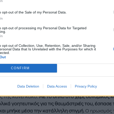
In
τα όλα Μιχάλη
o opt-out of the Sale of my Personal Data.
In
ή στη σειρά
«Παγιδευμένοι»,
με την Άννα να αναμετ
to opt-out of processing my Personal Data for Targeted
ing.
 Άγγελο, δολοφόνο της αδελφής της και μέχρι πρότι
In
αι συνεργάτης της, δημιούργησε μεγάλη αγωνία. Κυρ
o opt-out of Collection, Use, Retention, Sale, and/or Sharing
μήτρη και τον Ανδρέα που έτρεξαν για να την
ersonal Data that Is Unrelated with the Purposes for which it
lected.
τέψουν.
Out
CONFIRM
//www.instagram.com/p/CkBi00CrYvL
λης Λεβεντογιάννης δεν κρατιόταν.
Έκανε για τα πά
Data Deletion
Data Access
Privacy Policy
σει πρώτος για να γλιτώσει την Άννα, με φόβο μήπω
ς της κάνει κακό.
Με το όπλο στο χέρι, δυναμικός κ
λικά γοητευτικός για τις θαυμάστριές του, έσπασε 
και μπήκε μέσα την κατάλληλη στιγμή.
Ο ηρωισμός 