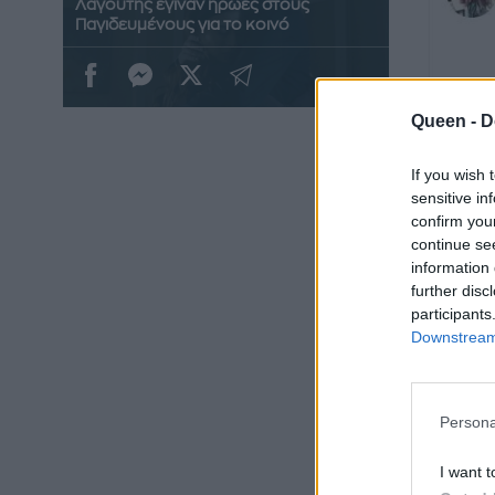
Λαγούτης έγιναν ήρωες στους
Παγιδευμένους για το κοινό
Queen -
D
If you wish 
sensitive in
confirm you
continue se
information 
further disc
participants
Downstream 
Persona
I want t