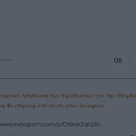
08
υμένοι: Αποθέωση των τηλεθεατών για την Μάρθ
η Φεντόρουφ απέναντι στον δολοφόνο
//www.instagram.com/p/Ch9akZqIQ3h