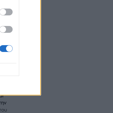
ριέται
νος,
ίως για
ντα για
ς ο
αι
την
του