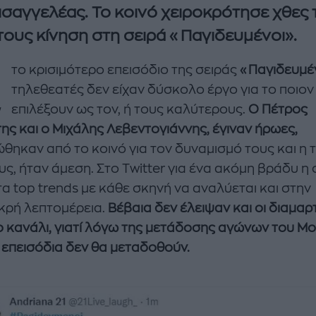
εισαγγελέας. Το κοινό χειροκρότησε χθες 
τους κίνηση στη σειρά «Παγιδευμένοι».
Σ
το κρισιμότερο επεισόδιο της σειράς
«Παγιδευμέ
τηλεθεατές δεν είχαν δύσκολο έργο για το ποιον
επιλέξουν ως τον, ή τους καλύτερους.
Ο Πέτρος
ης και ο Μιχάλης Λεβεντογιάννης, έγιναν ήρωες,
θηκαν από το κοινό για τον δυναμισμό τους και η 
enco's Point of View
A STORY BY KORI
υς, ήταν άμεση. Στο Twitter για ένα ακόμη βράδυ η 
ΝΘΑ ΑΠΟΣΤΟΛΟΠΟΥΛΟΥ
ΔΑΦΝΗ ΚΑΡΑΒΟΚΥΡΗ
τα top trends με κάθε σκηνή να αναλύεται και στην
κρή λεπτομέρεια.
Βέβαια δεν έλειψαν και οι διαμαρ
υτη καλοκαιρινή
Nτίνα Νικολάου: «Όταν
ο κανάλι, γιατί λόγω της μετάδοσης αγώνων του Μο
ή σαλάτα με
έπαθα την πρώτη κρίση
ι, φέτα και φράουλες
πανικού νόμιζα πως θα
 επεισόδια δεν θα μεταδοθούν.
λατρέψετε
πεθάνω»