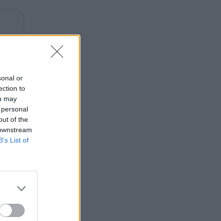
sonal or
ection to
ou may
 personal
out of the
 downstream
B’s List of