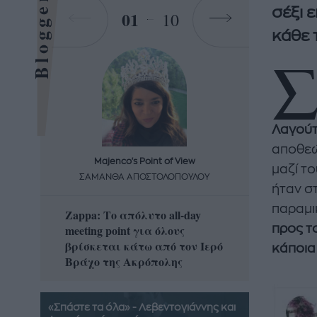
Bloggers
σέξι 
01
10
κάθε 
Λαγούτ
αποθεώ
Majenco's Point of View
Maj
μαζί το
ΣΑΜΑΝΘΑ ΑΠΟΣΤΟΛΟΠΟΥΛΟΥ
ΣΑΜΑ
ήταν σ
παραμι
Zappa: Το απόλυτο all-day
Η απόλ
meeting point για όλους
προς τ
δροσερ
βρίσκεται κάτω από τον Ιερό
καρπούζ
κάποια
Βράχο της Ακρόπολης
που θα 
«Σπάστε τα όλα» - Λεβεντογιάννης και