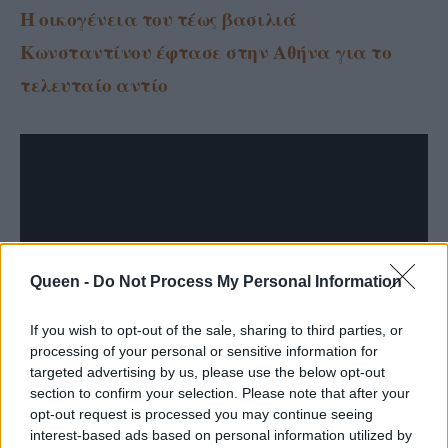
Η οικογένεια του τέως βασιλιά
Κωνσταντίνου έφτασε στην Αθήνα για το
τελευταίο αντίο
Queen -
Do Not Process My Personal Information
If you wish to opt-out of the sale, sharing to third parties, or
Η Άννα Μαρία έζησε μαζί του δύσκολες
processing of your personal or sensitive information for
ιστορικά συνθήκες μετά την εξορία τους και
targeted advertising by us, please use the below opt-out
ήταν στο πλευρό του έκπτωτου μέχρι και την
section to confirm your selection. Please note that after your
opt-out request is processed you may continue seeing
τελευταία στιγμή.
interest-based ads based on personal information utilized by