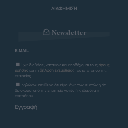
ΔΙΑΦΗΜΙΣΗ
Newsletter
Έχω διαβάσει, κατανοώ και αποδέχομαι τους
όρους
χρήσης
και τη
δήλωση εχεμύθειας
του ιστοτόπου της
εταιρείας
Δηλώνω υπεύθυνα ότι είμαι άνω των 18 ετών ή ότι
βρίσκομαι υπό την εποπτεία γονέα ή κηδεμόνα ή
επιτρόπου
Εγγραφή