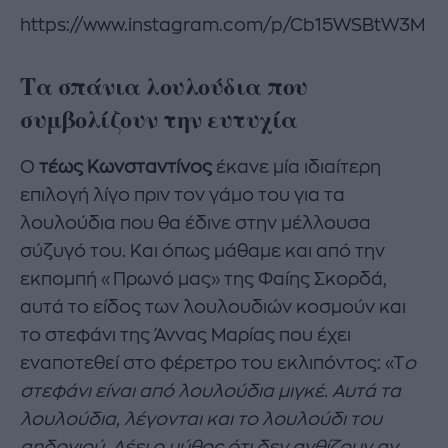
https://www.instagram.com/p/Cb15WSBtW3M
Τα σπάνια λουλούδια που
συμβολίζουν την ευτυχία
Ο
τέως Κωνσταντίνος
έκανε μία ιδιαίτερη
επιλογή λίγο πριν τον γάμο του για τα
λουλούδια που θα έδινε στην μέλλουσα
σύζυγό του. Και όπως μάθαμε και από την
εκπομπή «Πρωνό μας» της Φαίης Σκορδά,
αυτά το είδος των λουλουδιών κοσμούν και
το στεφάνι της Άννας Μαρίας που έχει
εναποτεθεί στο φέρετρο του εκλιπόντος: «Τ
ο
στεφάνι είναι από λουλούδια μιγκέ. Αυτά τα
λουλούδια, λέγονται και το λουλούδι του
αηδονιού. Λέει ο μύθος ότι δεν ανθίζουν αν