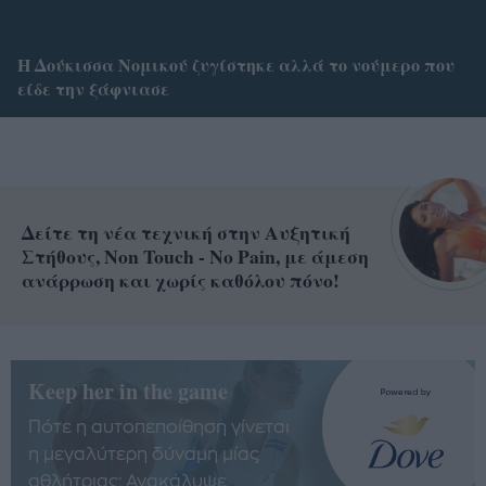
Η Δούκισσα Νομικού ζυγίστηκε αλλά το νούμερο που
είδε την ξάφνιασε
Δείτε τη νέα τεχνική στην Αυξητική
Στήθους, Non Touch - No Pain, με άμεση
ανάρρωση και χωρίς καθόλου πόνο!
Keep her in the game
Πότε η αυτοπεποίθηση γίνεται
η μεγαλύτερη δύναμη μίας
αθλήτριας; Ανακάλυψε