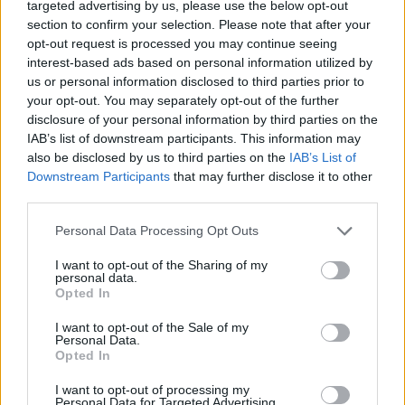
Δούκισσα με χιουμοριστική διάθεση.
targeted advertising by us, please use the below opt-out
section to confirm your selection. Please note that after your
opt-out request is processed you may continue seeing
Πριν λίγα 24ωρα η «Dutchess» βρέθηκε στη
interest-based ads based on personal information utilized by
μαγευτική Ύδρα για τις ανάγκες
us or personal information disclosed to third parties prior to
φωτογράφισης γνωστού brand και
your opt-out. You may separately opt-out of the further
disclosure of your personal information by third parties on the
επιστρέφοντας αργά το βράδυ στο σπίτι
IAB’s list of downstream participants. This information may
απαθανάτισε το θέαμα που είδε με το που
also be disclosed by us to third parties on the
IAB’s List of
αντίκρισε τα δύο της παιδιά.
Downstream Participants
that may further disclose it to other
third parties.
Personal Data Processing Opt Outs
I want to opt-out of the Sharing of my
personal data.
Opted In
I want to opt-out of the Sale of my
Personal Data.
Opted In
I want to opt-out of processing my
Personal Data for Targeted Advertising.