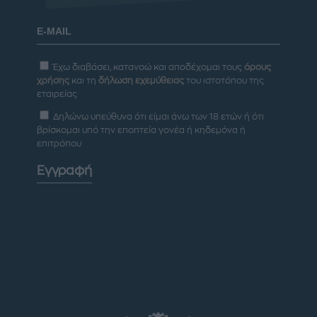
Έχω διαβάσει, κατανοώ και αποδέχομαι τους
όρους
χρήσης
και τη
δήλωση εχεμύθειας
του ιστοτόπου της
εταιρείας
Δηλώνω υπεύθυνα ότι είμαι άνω των 18 ετών ή ότι
βρίσκομαι υπό την εποπτεία γονέα ή κηδεμόνα ή
επιτρόπου
Εγγραφή