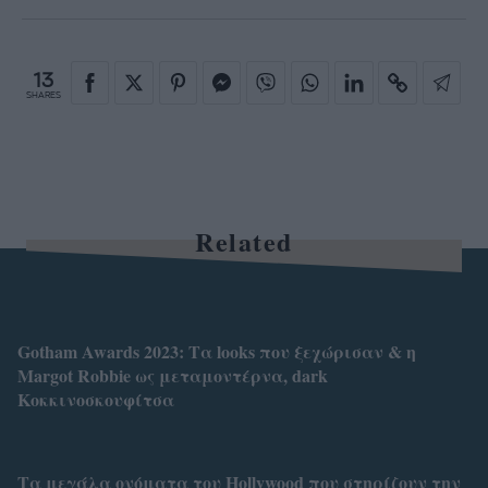
13
SHARES
Related
Gotham Awards 2023: Τα looks που ξεχώρισαν & η
Margot Robbie ως μεταμοντέρνα, dark
Κοκκινοσκουφίτσα
Τα μεγάλα ονόματα του Hollywood που στηρίζουν την