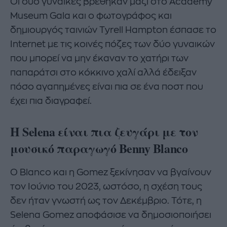
Οι δύο γυναίκες βρέθηκαν μαζί στο Academy
Museum Gala και ο φωτογράφος και
δημιουργός ταινιών Tyrell Hampton έσπασε το
Internet με τις κοινές πόζες των δύο γυναικών
που μπορεί να μην έκαναν το χατήρι των
παπαράτσι στο κόκκινο χαλί αλλά έδειξαν
πόσο αγαπημένες είναι πια σε ένα ποστ που
έχει πια διαγραφεί.
Η Selena είναι πια ζευγάρι με τον
μουσικό παραγωγό Benny Blanco
Ο Blanco και η Gomez ξεκίνησαν να βγαίνουν
τον Ιούνιο του 2023, ωστόσο, η σχέση τους
δεν ήταν γνωστή ως τον Δεκέμβριο. Τότε, η
Selena Gomez αποφάσισε να δημοσιοποιήσει