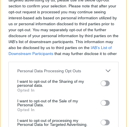
targeted advertising by us, please use the below opt-out
section to confirm your selection. Please note that after your
Gomez is now
dating Benny Blanco
and made
opt-out request is processed you may continue seeing
interest-based ads based on personal information utilized by
headlines for
posting a photo holding hands
us or personal information disclosed to third parties prior to
with the record producer, 36, Thursday.
your opt-out. You may separately opt-out of the further
disclosure of your personal information by third parties on the
IAB’s list of downstream participants. This information may
Το όνομα που θα πάρει το μωρό των
also be disclosed by us to third parties on the
IAB’s List of
Biebers
Downstream Participants
that may further disclose it to other
third parties.
Την ημέρα που οι Biebers έμαθαν ότι θα γίνουν
Personal Data Processing Opt Outs
γονείς ήταν απλώς η καλύτερη μέρα της ζωής
I want to opt-out of the Sharing of my
τους, σύμφωνα με το περιοδικό People.
personal data.
Opted In
I want to opt-out of the Sale of my
«Όλοι είναι ενθουσιασμένοι για αυτούς.
Personal Data.
Opted In
Θα είναι υπέροχοι γονείς και ο Justin θα
I want to opt-out of processing my
ασχοληθεί εξαιρετικά. Αυτό θα είναι το
Personal Data for Targeted Advertising.