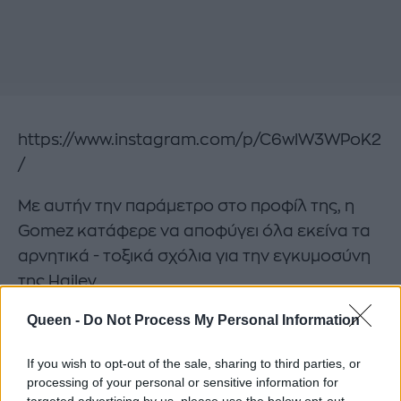
https://www.instagram.com/p/C6wlW3WPoK2
/
Με αυτήν την παράμετρο στο προφίλ της, η
Gomez κατάφερε να αποφύγει όλα εκείνα τα
αρνητικά - τοξικά σχόλια για την εγκυμοσύνη
της Hailey.
Queen -
Do Not Process My Personal Information
Bieber και Hailey όχι μόνο αποκάλυψαν την
εγκυμοσύνη του 27χρονου μοντέλου αλλά
If you wish to opt-out of the sale, sharing to third parties, or
μας έδειξαν και φωτογραφίες από την
processing of your personal or sensitive information for
ανανέωση των όρκων τους στη Χαβάη.