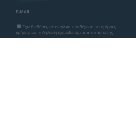
Έχω διαβάσει, κατανοώ και αποδέχομαι τους
όρους
χρήσης
και τη
δήλωση εχεμύθειας
του ιστοτόπου της
εταιρείας
Δηλώνω υπεύθυνα ότι είμαι άνω των 18 ετών ή ότι
βρίσκομαι υπό την εποπτεία γονέα ή κηδεμόνα ή
επιτρόπου
Εγγραφή