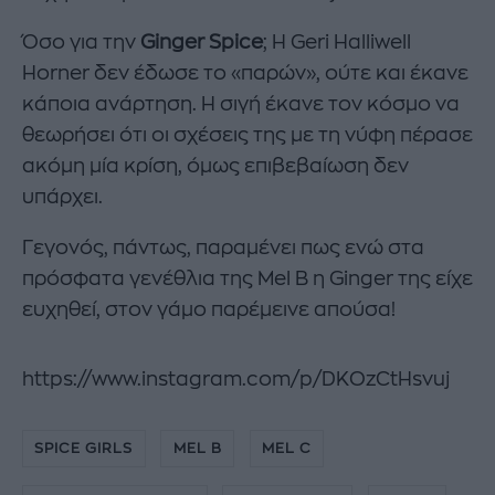
Όσο για την
Ginger Spice
; Η Geri Halliwell
Horner δεν έδωσε το «παρών», ούτε και έκανε
κάποια ανάρτηση. Η σιγή έκανε τον κόσμο να
θεωρήσει ότι οι σχέσεις της με τη νύφη πέρασε
ακόμη μία κρίση, όμως επιβεβαίωση δεν
υπάρχει.
Γεγονός, πάντως, παραμένει πως ενώ στα
πρόσφατα γενέθλια της Mel B η Ginger της είχε
ευχηθεί, στον γάμο παρέμεινε απούσα!
https://www.instagram.com/p/DKOzCtHsvuj
SPICE GIRLS
MEL B
MEL C