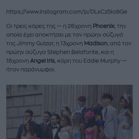
https://www.instagram.com/p/DLxCz5Io9Ge
Οι τρεις κόρες της — η 26χρονη
Phoenix
, την
οποία έχει αποκτήσει με τον πρώην σύζυγό
της Jimmy Gulzar, η 13χρονη
Madison
, από τον
πρώην σύζυγο Stephen Belafonte, και η
18χρονη
Angel Iris
, κόρη του Eddie Murphy —
ήταν παράνυμφοι.