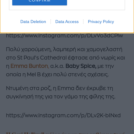
φίλοι του ζεύγους, όπως για παράδειγμα, η
CONFIRM
Cara Delevingne, η Katherine Ryan και η Daisy
Lowe.
Data Deletion
Data Access
Privacy Policy
https://www.instagram.com/p/DLvVo3dCPlw
Πολύ χαρούμενη, λαμπερή και χαμογελαστή
στο St Paul's Cathedral έφτασε από νωρίς και
η
Emma Bunton
,
a.k.a.
Baby Spice,
με την
οποία η Mel B έχει πολύ στενές σχέσεις.
Ντυμένη στα ροζ, η Emma δεν έκρυβε τη
συγκίνησή της για τον γάμο της φίλης της.
https://www.instagram.com/p/DLv2K-bINxd