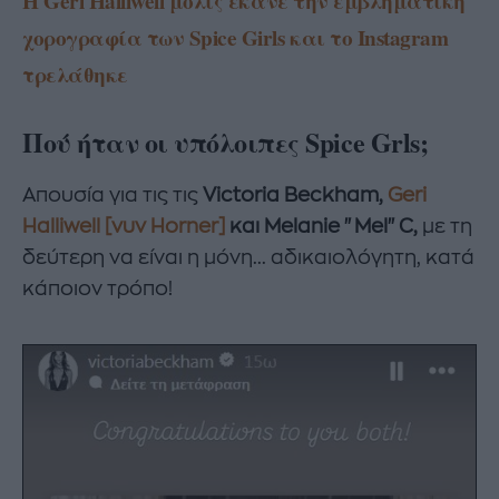
H Geri Halliwell μόλις έκανε την εμβληματική
χορογραφία των Spice Girls και το Instagram
τρελάθηκε
Πού ήταν οι υπόλοιπες Spice Grls;
Απουσία για τις τις
Victoria Beckham,
Geri
Halliwell [νυν Horner]
και Melanie "Mel" C,
με τη
δεύτερη να είναι η μόνη... αδικαιολόγητη, κατά
κάποιον τρόπο!