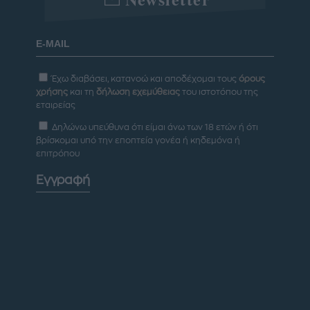
Έχω διαβάσει, κατανοώ και αποδέχομαι τους
όρους
χρήσης
και τη
δήλωση εχεμύθειας
του ιστοτόπου της
εταιρείας
Δηλώνω υπεύθυνα ότι είμαι άνω των 18 ετών ή ότι
βρίσκομαι υπό την εποπτεία γονέα ή κηδεμόνα ή
επιτρόπου
Εγγραφή