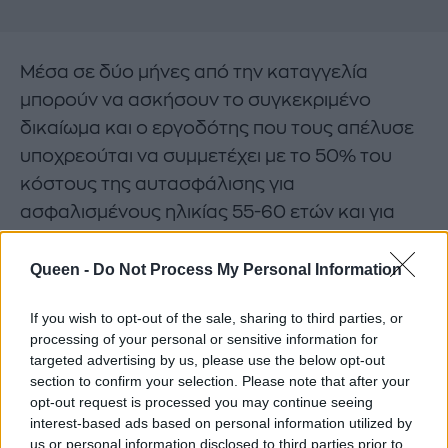
Μέσα σε δύο μήνες από την καταγγελία
μπορούν να ασκήσουν το συγκεκριμένο
δικαίωμα και ο εργοδότης που τους απέλυσε
υποχρεούται να συμμετέχει με το 50% του
κόστους της αυτασφάλισης για
ασφαλισμένους ηλικίας 55-60 ετών και για
χρονικό διάστημα μέχρι τρία χρόνια.
Queen -
Do Not Process My Personal Information
Για ασφαλισμένους 60 έως 64 ετών
υποχρεούται να συμμετάσχει με το 80% του
If you wish to opt-out of the sale, sharing to third parties, or
processing of your personal or sensitive information for
κόστους της αυτασφάλισης για το ίδιο
targeted advertising by us, please use the below opt-out
χρονικό διάστημα. Επίσης, πολύ βασικό είναι
section to confirm your selection. Please note that after your
να γνωρίζετε ότι ο αριθμός των απολυμένων
opt-out request is processed you may continue seeing
interest-based ads based on personal information utilized by
ηλικίας 55 έως 64 ετών, δεν μπορεί να
us or personal information disclosed to third parties prior to