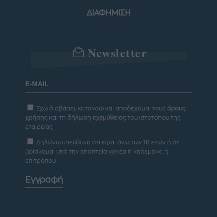
ΔΙΑΦΗΜΙΣΗ
Newsletter
Έχω διαβάσει, κατανοώ και αποδέχομαι τους
όρους
χρήσης
και τη
δήλωση εχεμύθειας
του ιστοτόπου της
εταιρείας
Δηλώνω υπεύθυνα ότι είμαι άνω των 18 ετών ή ότι
βρίσκομαι υπό την εποπτεία γονέα ή κηδεμόνα ή
επιτρόπου
Εγγραφή