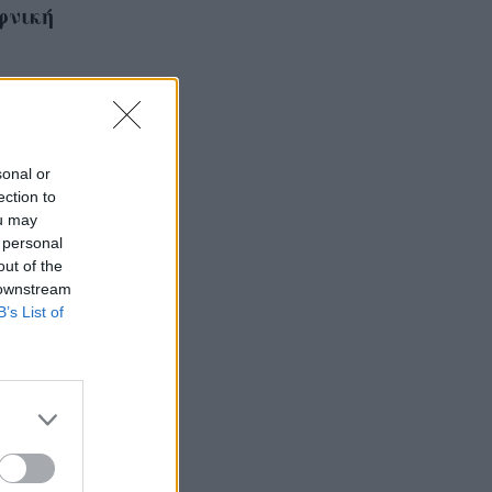
φνική
sonal or
ection to
ou may
 personal
out of the
 downstream
B’s List of