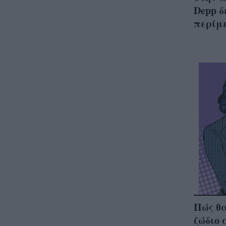
Depp δ
περίμ
Πώς θα
ζώδιο 