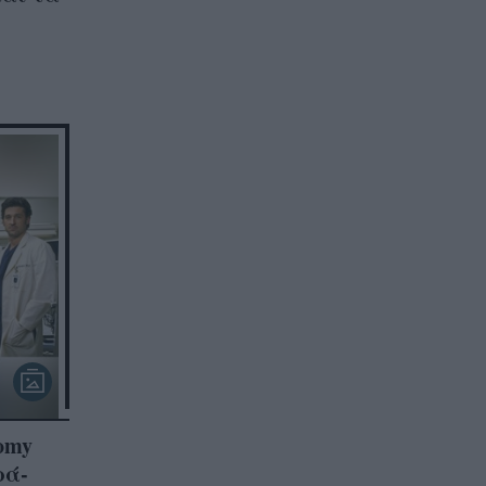
tomy
ρά-