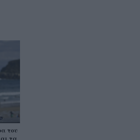
ρα του
και τα