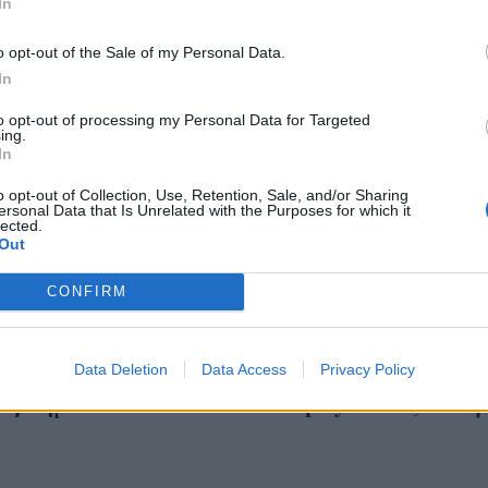
In
o opt-out of the Sale of my Personal Data.
In
to opt-out of processing my Personal Data for Targeted
ing.
In
o opt-out of Collection, Use, Retention, Sale, and/or Sharing
ersonal Data that Is Unrelated with the Purposes for which it
lected.
Out
CONFIRM
ήκαμε: H πρώτη
Η απόλυτη ανατροπή
ση του Patrick
πραγματικός λόγος τ
ey μετά το σκάνδαλο
Data Deletion
Data Access
απόλυσης του Patrick
Privacy Policy
ροβλημάτισε
Dempsey θα σας σοκάρ