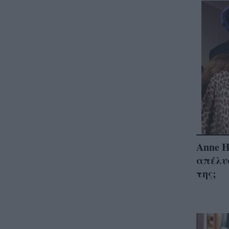
Anne H
απέλυ
της;