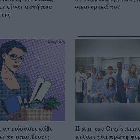
εν είναι αυτή που
οικονομικά του
ενες
 αντιδράσει κάθε
Η star του Grey's Ana
αν το απολύσουν;
μιλάει για πρώτη φο