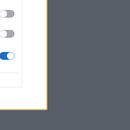
: Ο
ης
ει