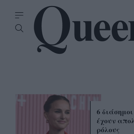
6 διάσημοι
έχουν απολ
ρόλους