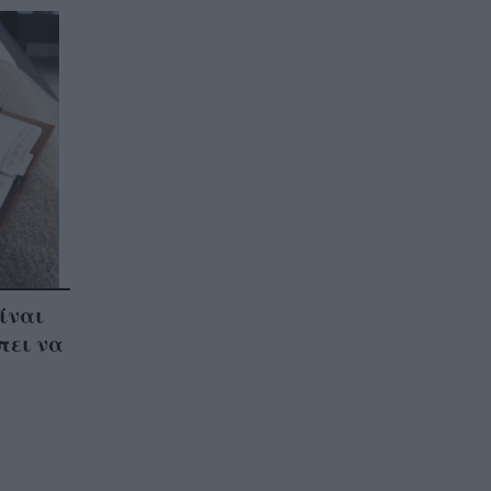
ίναι
πει να