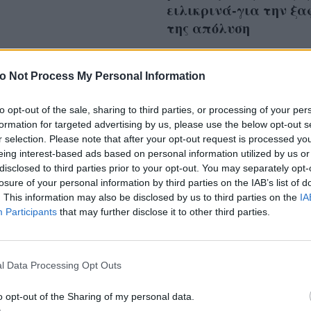
ειλικρινά-για την ξα
της απόλυση
o Not Process My Personal Information
to opt-out of the sale, sharing to third parties, or processing of your per
s Jenner μόλις
formation for targeted advertising by us, please use the below opt-out s
υσε ΟΛΟ το
r selection. Please note that after your opt-out request is processed y
eing interest-based ads based on personal information utilized by us or
ωπικό ασφαλείας της
disclosed to third parties prior to your opt-out. You may separately opt-
losure of your personal information by third parties on the IAB’s list of
. This information may also be disclosed by us to third parties on the
IA
Participants
that may further disclose it to other third parties.
l Data Processing Opt Outs
o opt-out of the Sharing of my personal data.