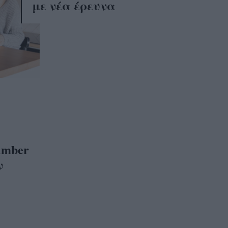
με νέα έρευνα
Amber
ν