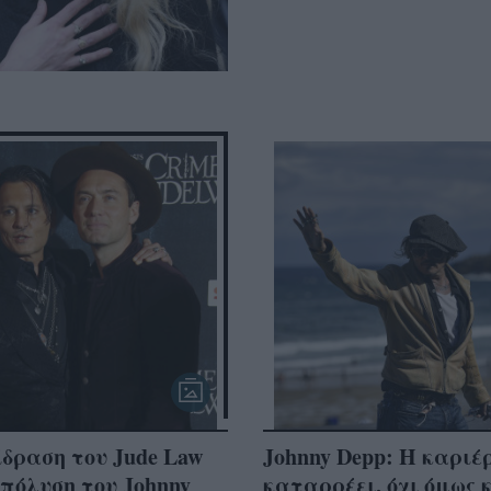
δραση του Jude Law
Johnny Depp: Η καριέ
πόλυση του Johnny
καταρρέει, όχι όμως 