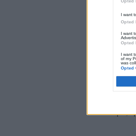
Opted 
I want t
Opted 
I want 
Advertis
Opted 
I want t
of my P
was col
Opted 
Αγχωθ
εμφάνι
Demps
μας π