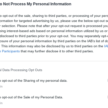
o Not Process My Personal Information
 χάζευα κάποια περσινά βίντεο με την μικρή Σοφία 
να πιστέψω ποσό πολύ έχει αλλάξει απο τότε μέχρι
to opt-out of the sale, sharing to third parties, or processing of your per
! Συνειδητοποίησα επίσης πράγματα που ΔΕΝ έκαν
formation for targeted advertising by us, please use the below opt-out s
r selection. Please note that after your opt-out request is processed y
ης. Δεν την ζούμπαγα αρκετά, πρόσεχα παρά πολύ τ
eing interest-based ads based on personal information utilized by us or
enco's Point of View
A STORY BY KORI
ς το έκανα και γενικά παρατήρησα και θυμήθηκα μι
disclosed to third parties prior to your opt-out. You may separately opt-
ΝΘΑ ΑΠΟΣΤΟΛΟΠΟΥΛΟΥ
ΔΑΦΝΗ ΚΑΡΑΒΟΚΥΡΗ
δόν μηδενικό αυθορμητισμό. Πρώτη φορά μαμά βλέ
losure of your personal information by third parties on the IAB’s list of
. This information may also be disclosed by us to third parties on the
IA
 σωστό για εμένα τότε ήταν να μην υπάρχουν στιγμέ
υτη καλοκαιρινή
Nτίνα Νικολάου: «Όταν
Participants
that may further disclose it to other third parties.
σης, λες και θα πιανόμουνα στον υπνο… Το πιο πιθ
ή σαλάτα με
έπαθα την πρώτη κρίση
ι, φέτα και φράουλες
πανικού νόμιζα πως θα
 είναι πως άμα γύρναγα τον χρόνο πίσω ακριβώς τα 
λατρέψετε
πεθάνω»
αι σωστά θα έκανα! Μετά τους 6 μήνες εάν θυμάμαι
l Data Processing Opt Outs
 λίγο να χαλαρώνω και φυσικά να το απολαμβάνω
o opt-out of the Sharing of my personal data.
ότερο, όπως επίσης άρχισα να ξεχνώ τις πολύ δύσ
In
ους απο το πρώτο καιρό με το μωρό στο σπιτι.
o opt-out of the Sale of my Personal Data.
δίκιο είχατε όσες μου το είχατε επικοινωνήσει αυτ
In
cial media. Ωστόσο εγώ θέλω, και αυτό θα κάνω απ