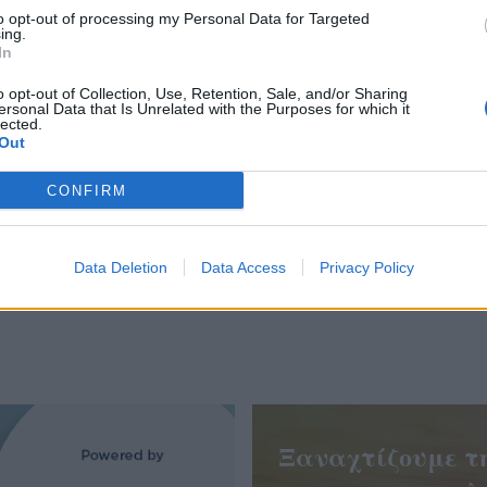
to opt-out of processing my Personal Data for Targeted
 να μοιράζομαι μαζί σας το «Συμβαίνει τώρα..». Εσε
ing.
n.gr, και το Queen.gr θα είναι το ημερολόγιο μου!
In
o opt-out of Collection, Use, Retention, Sale, and/or Sharing
ττα Ράλλη
ersonal Data that Is Unrelated with the Purposes for which it
lected.
Out
ΕΤΤΑ ΡΑΛΛΗ
ΜΩΡΟ
ΖΩΗ
ΧΡΟΝΟΣ
CONFIRM
Data Deletion
Data Access
Privacy Policy
Ξαναχτίζουμε τ