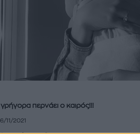
γρήγορα περνάει ο καιρός!!!
6/11/2021
Αγαπημένο μου Queen,