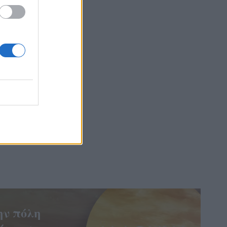
ίς είστε
ην πόλη