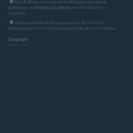
Έχω διαβάσει, κατανοώ και αποδέχομαι τους
όρους
χρήσης
και τη
δήλωση εχεμύθειας
του ιστοτόπου της
εταιρείας
Δηλώνω υπεύθυνα ότι είμαι άνω των 18 ετών ή ότι
βρίσκομαι υπό την εποπτεία γονέα ή κηδεμόνα ή επιτρόπου
Εγγραφή