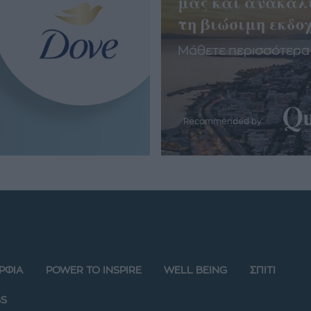
μας και ανακαλ
τη βιώσιμη εκδοχ
Μάθετε περισσότερα
Recommended by
ΡΦΙΑ
POWER TO INSPIRE
WELL BEING
ΣΠΙΤΙ
S