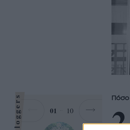
Bloggers
Πόσο 
2
01
10