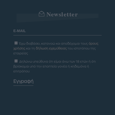
Newsletter
Έχω διαβάσει, κατανοώ και αποδέχομαι τους
όρους
χρήσης
και τη
δήλωση εχεμύθειας
του ιστοτόπου της
εταιρείας
Δηλώνω υπεύθυνα ότι είμαι άνω των 18 ετών ή ότι
βρίσκομαι υπό την εποπτεία γονέα ή κηδεμόνα ή
επιτρόπου
Εγγραφή