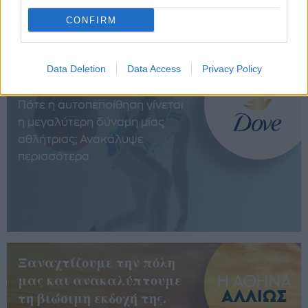
αγαπημένο σου καλοκαιρινό βραδινό
CONFIRM
Data Deletion
Data Access
Privacy Policy
Keep her in the game
Πότε η αυτοπεποίθηση γίνεται
η μεγαλύτερη δύναμη μίας
αθλήτριας; Ανακάλυψε
περισσότερα
Ξαναχτίζουμε την πόλη
μας και ανακαλύπτουμε
τη βιώσιμη εκδοχή της.