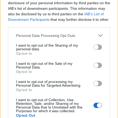
disclosure of your personal information by third parties on the
Related
IAB’s list of downstream participants. This information may
also be disclosed by us to third parties on the
IAB’s List of
Downstream Participants
that may further disclose it to other
third parties.
Έχεις βασιλικό στη γλάστρα; Φτιάξε την πιο
Personal Data Processing Opt Outs
αρωματική pesto του καλοκαιριού σε 10 λεπτά
I want to opt-out of the Sharing of my
personal data.
Opted In
Παγωτό καρπούζι ή πεπόνι με 2 υλικά; Πώς θα
I want to opt-out of the Sale of my
φτιάξεις τη viral συνταγή
Personal Data.
Opted In
I want to opt-out of processing my
Personal Data for Targeted Advertising.
Η Καλομοίρα αποκάλυψε το πρώτο πράγμα που κάνει
Opted In
κάθε φορά που ξεκινά δίαιτα
I want to opt-out of Collection, Use,
Retention, Sale, and/or Sharing of my
Personal Data that Is Unrelated with the
Purposes for which it was collected.
Η γερμανική σαλάτα με αγγούρι που θα γίνει το νέο
Opted Out