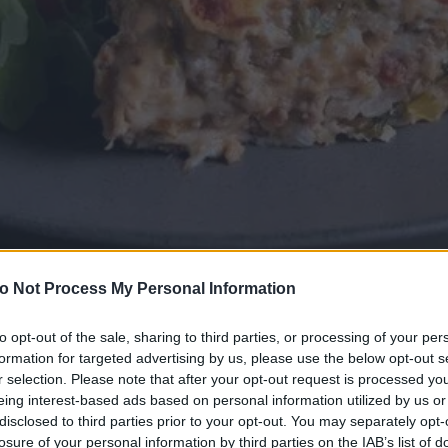
o Not Process My Personal Information
α λαζάνια είναι... το κάτι άλλο!
to opt-out of the sale, sharing to third parties, or processing of your per
Λ
formation for targeted advertising by us, please use the below opt-out s
r selection. Please note that after your opt-out request is processed y
αζάνια με αραβικές πίτες από τον Άκη Πετρετζίκ
eing interest-based ads based on personal information utilized by us or
Φτιάξε το απόλυτο κυρίως πιάτο με αραβικές πίτ
disclosed to third parties prior to your opt-out. You may separately opt-
χοιρινό κιμά και τυριά. Θα το λατρέψεις!
losure of your personal information by third parties on the IAB’s list of