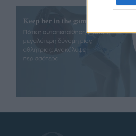
Keep her in the game
Πότε η αυτοπεποίθηση γίνεται η
μεγαλύτερη δύναμη μίας
αθλήτριας; Ανακάλυψε
περισσότερα