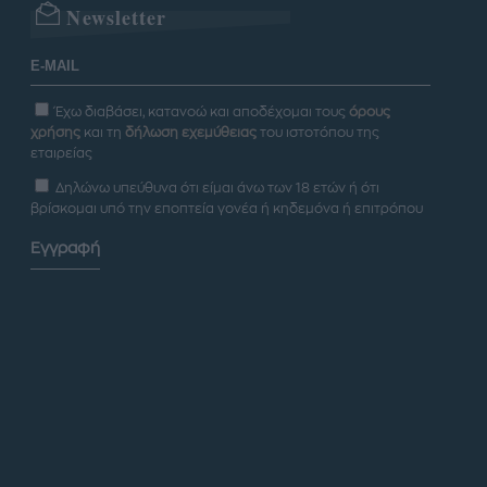
Newsletter
Έχω διαβάσει, κατανοώ και αποδέχομαι τους
όρους
χρήσης
και τη
δήλωση εχεμύθειας
του ιστοτόπου της
εταιρείας
Δηλώνω υπεύθυνα ότι είμαι άνω των 18 ετών ή ότι
βρίσκομαι υπό την εποπτεία γονέα ή κηδεμόνα ή επιτρόπου
Εγγραφή