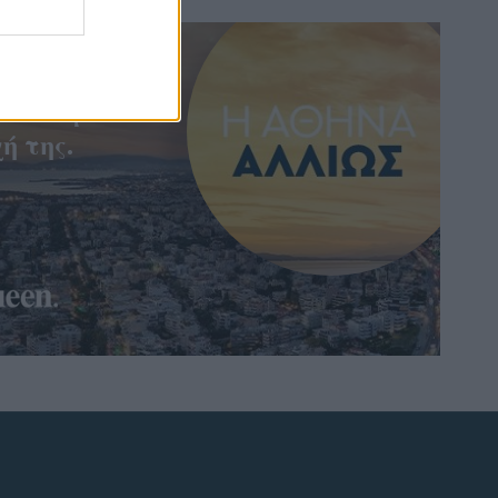
ην πόλη
ύπτουμε
ή της.