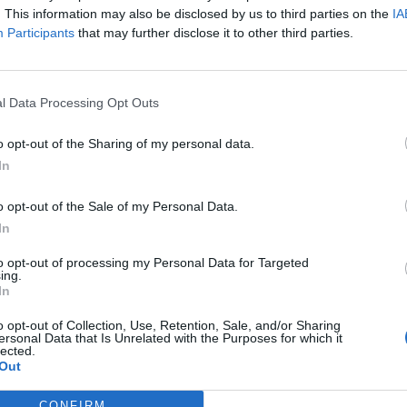
. This information may also be disclosed by us to third parties on the
IA
Participants
that may further disclose it to other third parties.
ε περισσότερα στο
akispetretzikis.com
 με αραβικές πίτες
ΑΚΗΣ ΠΕΤΡΕΤΖΙΚΗΣ
ΣΥΝΤΑΓΗ
l Data Processing Opt Outs
enco's Point of View
A STORY BY KORI
ΝΘΑ ΑΠΟΣΤΟΛΟΠΟΥΛΟΥ
ΔΑΦΝΗ ΚΑΡΑΒΟΚΥΡΗ
o opt-out of the Sharing of my personal data.
In
υτη καλοκαιρινή
Nτίνα Νικολάου: «Όταν
o opt-out of the Sale of my Personal Data.
ή σαλάτα με
έπαθα την πρώτη κρίση
ι, φέτα και φράουλες
πανικού νόμιζα πως θα
In
λατρέψετε
πεθάνω»
to opt-out of processing my Personal Data for Targeted
ing.
In
o opt-out of Collection, Use, Retention, Sale, and/or Sharing
ersonal Data that Is Unrelated with the Purposes for which it
lected.
Out
CONFIRM