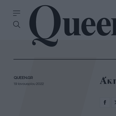
Άκη
QUEEN.GR
19 Ιανουαρίου 2022