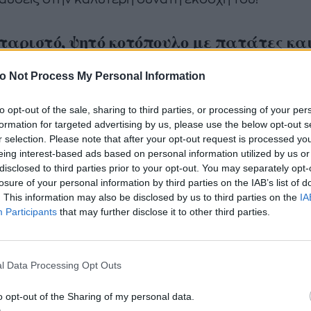
ταριστό, ψητό κοτόπουλο με πατάτες και
ναι αυτό που κάνει κάθε περίσταση μία εξαιρετική 
o Not Process My Personal Information
φούρνο; Το γεγονός πως πρόκειται για ένα φαγητό 
to opt-out of the sale, sharing to third parties, or processing of your per
ους, ενώ μπορεί να συνδυαστεί με πολλά ορεκτικά
formation for targeted advertising by us, please use the below opt-out s
r selection. Please note that after your opt-out request is processed y
ταγή που σου προτείνουμε, πάντως, είναι σίγουρα ξ
eing interest-based ads based on personal information utilized by us or
ιμο συστατικό, στο οποίο οφείλεται και η επιτυχία τ
disclosed to third parties prior to your opt-out. You may separately opt-
losure of your personal information by third parties on the IAB’s list of
ατικό; O
Knorr «Σπιτικός» Ζωμός Κότας
, ο οποίος ε
. This information may also be disclosed by us to third parties on the
IA
οσιακό, σπιτικό τρόπο παρασκευής ζωμού και δια
Participants
that may further disclose it to other third parties.
ιται για έναν αρμονικό, γευστικά πλούσιο συνδυα
τικών, τα οποία έχουν βράσει σε χαμηλή φωτιά για
κνωθεί σε μια μικρή, εύχρηστη συσκευασία.
l Data Processing Opt Outs
α ετοιμάσεις το ψητό κοτόπουλο με πατάτες και «πιν
o opt-out of the Sharing of my personal data.