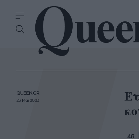
Έτ
QUEEN.GR
23 Μάι 2023
κο
46