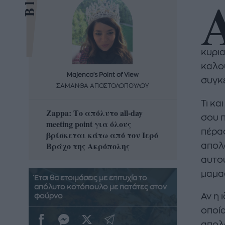
κυρια
καλο
Majenco's Point of View
Maj
συγκέ
ΣΑΜΑΝΘΑ ΑΠΟΣΤΟΛΟΠΟΥΛΟΥ
ΣΑΜΑ
Τι κα
Zappa: Το απόλυτο all-day
Η απόλ
σου π
meeting point για όλους
δροσερ
πέρασ
βρίσκεται κάτω από τον Ιερό
καρπούζ
Βράχο της Ακρόπολης
που θα 
απολα
αυτού
μαμα
Έτσι θα ετοιμάσεις με επιτυχία το
απόλυτο κοτόπουλο με πατάτες στον
Αν η 
φούρνο
οποία
απολ