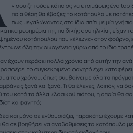
Α
ν σου ζητούσε κάποιος να ετοιμάσεις ένα top
ποια θέση θα έβαζες το κοτόπουλο με πατάτες 
πως μεγαλώνοντας στο ίδιο σπίτι με μία γνήσια
κάτικα μεσημέρια της παιδικής σου ηλικίας είχαν 
ψημένου κοτόπουλου που «έλιωνε» στον φούρνο, ε
enco's Point of View
A STORY BY KORI
ντρωνε όλη την οικογένεια γύρω από το ίδιο τραπέ
ΝΘΑ ΑΠΟΣΤΟΛΟΠΟΥΛΟΥ
ΔΑΦΝΗ ΚΑΡΑΒΟΚΥΡΗ
ι αν έχουν περάσει πολλά χρόνια από αυτήν την α
υτη καλοκαιρινή
Nτίνα Νικολάου: «Όταν
ροσφέρει το συγκεκριμένο φαγητό έχει καταφέρει
ή σαλάτα με
έπαθα την πρώτη κρίση
μα του χρόνου, όπως συμβαίνει με όλα τα πράγματ
ι, φέτα και φράουλες
πανικού νόμιζα πως θα
λατρέψετε
πεθάνω»
μβάνεις ξανά και ξανά. Τι θα έλεγες, λοιπόν, να δ
 του κατά τα άλλα κλασικού πιάτου, η οποία θα 
δίστικο φαγητό;
ιδέα και μόνο σε ενθουσιάζει, παρακάτω έχουμε κα
 θα σε βοηθήσει να αναβαθμίσεις το κοτόπουλο με
αύσεις στην καλύτερη δυνατή εκδοχή του!