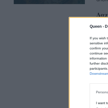
Λαχ
Τι εί
Queen -
D
στον 
If you wish 
μεγάλ
sensitive in
confirm you
Η συν
continue se
πολύτ
information 
further disc
συστ
participants
παραδ
Downstream 
Πρόκε
συστα
συμπυ
Persona
Για ν
I want t