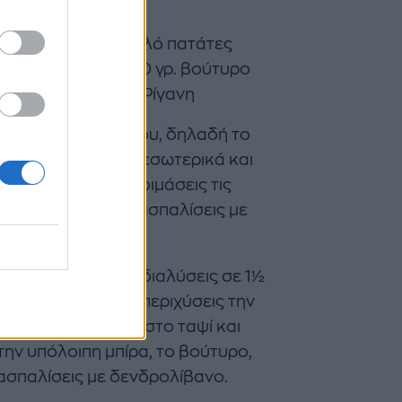
ό» Ζωμό Κότας
• 1 κιλό πατάτες
1 κουτάκι μπίρα• 100 γρ. βούτυρο
ο• Αλάτι• Πιπέρι• Ρίγανη
γωνιστή» του πιάτου, δηλαδή το
το αλατοπιπερώσειςεσωτερικά και
ανη. Έπειτα, θα ετοιμάσεις τις
δίσεις και θα τις πασπαλίσεις με
ότας
, τον οποίο θα διαλύσεις σε 1½
ς 200°C. Μετά θα περιχύσεις την
το κοτόπουλο μέσα στο ταψί και
την υπόλοιπη μπίρα, το βούτυρο,
ασπαλίσεις με δενδρολίβανο.