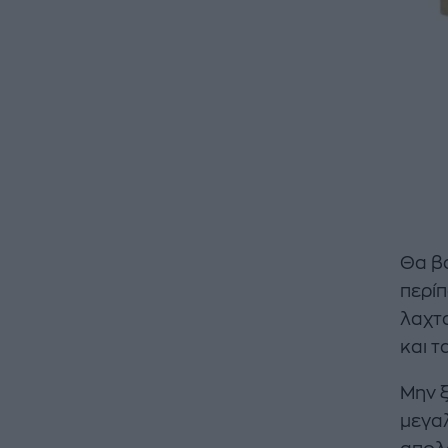
Θα βά
περίπ
λαχτα
και 
Μην ξ
μεγαλ