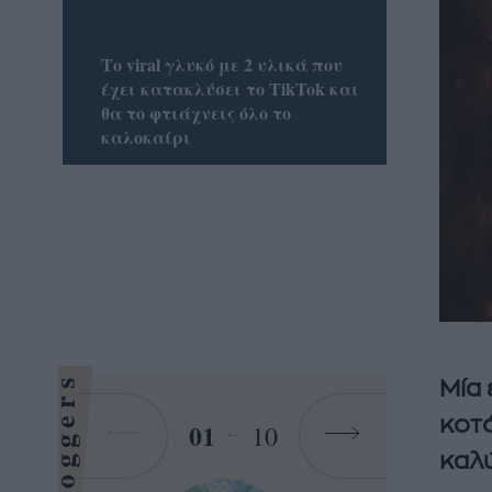
Το viral γλυκό με 2 υλικά που
έχει κατακλύσει το TikTok και
θα το φτιάχνεις όλο το
καλοκαίρι
Bloggers
Μία 
κοτό
01
10
καλ