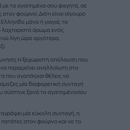
 3 με τα αγαπημένα σου φαγητά, σε
στον φούρνο; Διότι είναι σίγουρο
 Ελληνίδα μάνα ή γιαγιά, τα
το λαχταριστό άρωμα ενός
νώ λίγη ώρα αργότερα,
Majenco's Point of View
Maje
ζι.
ΣΑΜΑΝΘΑ ΑΠΟΣΤΟΛΟΠΟΥΛΟΥ
ΣΑΜΑΝΘ
νάμνηση; Η ξεχωριστή απόλαυση που
Δείτε όσα έγιναν στον 13ο
The Twent
 να παραμείνει αναλλοίωτη στο
Celebrity Beach Volleyball
Bar: Ένα
α που αγαπάςκαι θέλεις να
Αγώνα της W.I.N. Hellas
συνάντησ
κήπο της
οκίμαζες μία διαφορετική συνταγή
σου σύστηνε ξανά το αγαπημένοσου
ταγράψει μία εύκολη συνταγή, η
 πατάτες στον φούρνο και να το