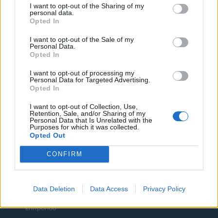
I want to opt-out of the Sharing of my
personal data.
ΟΡΟΙ ΧΡΗΣΗΣ
ΔΗΛΩΣΗ ΕΧΕΜΥΘΕΙΑΣ
Opted In
ΡΥΘΜΙΣΕΙΣ COOKIES
ΕΠΙΚΟΙΝΩΝΙΑ
I want to opt-out of the Sale of my
Personal Data.
Opted In
ΔΙΑΦΗΜΙΣΗ
I want to opt-out of processing my
Personal Data for Targeted Advertising.
Opted In
Newsletter
I want to opt-out of Collection, Use,
Retention, Sale, and/or Sharing of my
Personal Data that Is Unrelated with the
Purposes for which it was collected.
Opted Out
CONFIRM
Έχω διαβάσει, κατανοώ και αποδέχομαι τους
όρους
χρήσης
και τη
δήλωση εχεμύθειας
του ιστοτόπου της
εταιρείας
Data Deletion
Data Access
Privacy Policy
Δηλώνω υπεύθυνα ότι είμαι άνω των 18 ετών ή ότι
βρίσκομαι υπό την εποπτεία γονέα ή κηδεμόνα ή
επιτρόπου