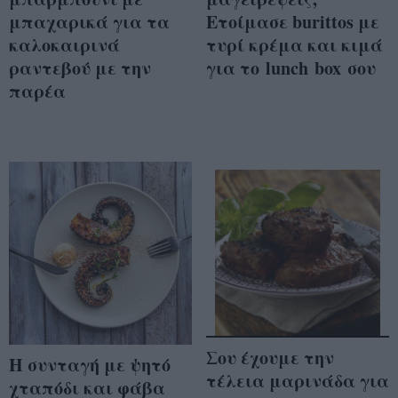
μπαχαρικά για τα
Ετοίμασε burittos με
καλοκαιρινά
τυρί κρέμα και κιμά
ραντεβού με την
για το lunch box σου
παρέα
Σου έχουμε την
Η συνταγή με ψητό
τέλεια μαρινάδα για
χταπόδι και φάβα