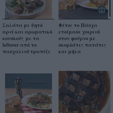
Σαλάτα με ψητό
Φέτος το Πάσχα
αρνί και αρωματικό
ετοίμασε χοιρινό
κουσκούς με τα
στον φούρνο με
leftover από το
σκορδάτες πατάτες
πασχαλινό τραπέζι
και μήλα