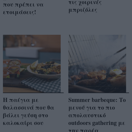
τις χοιρινές
που πρέπει να
μπριζόλες
ετοιμάσεις!
Η παέγια με
Summer barbeque: Το
θαλασσινά που θα
μενού για το πιο
βάλει γεύση στο
απολαυστικό
καλοκαίρι σου
outdoors gathering με
την παρέα