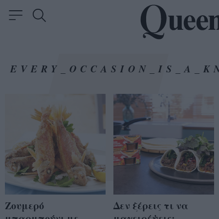
EVERY_OCCASION_IS_A_K
Ζουμερό
Δεν ξέρεις τι να
μπαρμπούνι με
μαγειρέψεις;