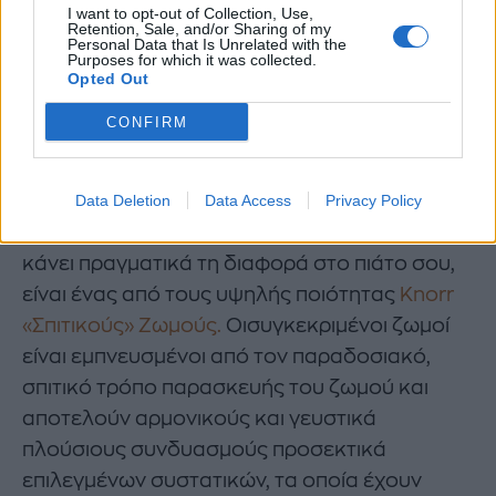
I want to opt-out of Collection, Use,
Retention, Sale, and/or Sharing of my
Personal Data that Is Unrelated with the
Purposes for which it was collected.
Opted Out
CONFIRM
Data Deletion
Data Access
Privacy Policy
Ωστόσο, να θυμάσαι πως το συστατικό που θα
κάνει πραγματικά τη διαφορά στο πιάτο σου,
είναι ένας από τους υψηλής ποιότητας
Knorr
«Σπιτικούς» Ζωμούς.
Οισυγκεκριμένοι ζωμοί
είναι εμπνευσμένοι από τον παραδοσιακό,
σπιτικό τρόπο παρασκευής του ζωμού και
αποτελούν αρμονικούς και γευστικά
πλούσιους συνδυασμούς προσεκτικά
επιλεγμένων συστατικών, τα οποία έχουν