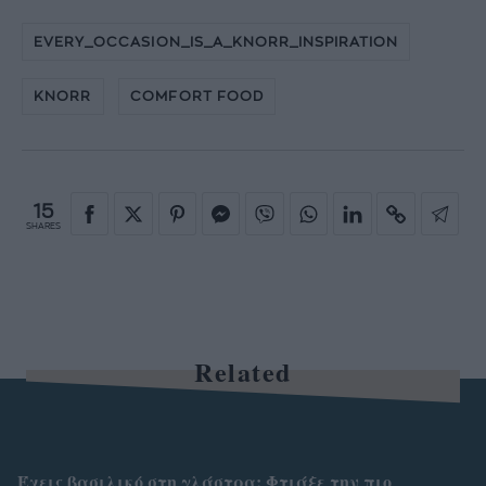
EVERY_OCCASION_IS_A_KNORR_INSPIRATION
KNORR
COMFORT FOOD
15
SHARES
Related
Έχεις βασιλικό στη γλάστρα; Φτιάξε την πιο