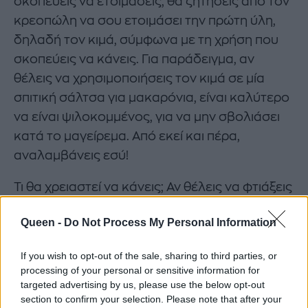
σκοπεύεις να ετοιμάσεις, θα ζητήσεις από τον
κρεοπώλη να σου ετοιμάσει την πρώτη ύλη,
δηλαδή τον κιμά, σύμφωνα με τη χρήση που
σκοπεύεις να κάνεις. Για παράδειγμα, αν
θέλεις να χρησιμοποιήσεις τον κιμά σε μία
σπιτική σάλτσα για μακαρόνια, είναι καλύτερο
να είναι ψιλοκομμένος, για να μην σβολιάσει
κατά το μαγείρεμα. Από εκεί και πέρα,
αναλαμβάνεις εσύ!
Τι θα χρειαστεί να κάνεις; Αν θέλεις να φτιάξεις
μία πλούσια σάλτσα για τα μακαρόνια σου, θα
Queen -
Do Not Process My Personal Information
ξεκινήσεις βάζοντας σε ένα σκεύος τον
χοιρινό με τον μοσχαρίσιο κιμά. Έπειτα, θα
If you wish to opt-out of the sale, sharing to third parties, or
προσθέσεις νερό και θα περιμένεις, μέχρι ο
processing of your personal or sensitive information for
κιμάς να μαγειρευτεί, να αλλάξει απόχρωση
targeted advertising by us, please use the below opt-out
section to confirm your selection. Please note that after your
και να εξατμιστούν τα υγρά του. Στο σημείο