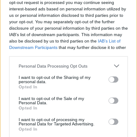
opt-out request is processed you may continue seeing
αυτό, θα εμπλουτίσεις την πρώτη ύλη με τα
interest-based ads based on personal information utilized by
κατάλληλα συστατικά, τα οποία θα
us or personal information disclosed to third parties prior to
your opt-out. You may separately opt-out of the further
αναδείξουν τη γεύση και το άρωμά της.
disclosure of your personal information by third parties on the
IAB’s list of downstream participants. This information may
Πιο αναλυτικά, θα προσθέσεις ελαιόλαδο και
also be disclosed by us to third parties on the
IAB’s List of
ένα κρεμμύδι, το οποίο νωρίτερα θα έχεις
Downstream Participants
that may further disclose it to other
third parties.
ψιλοκόψει. Τι άλλο μπορείς να βάλεις;
«Πινελιές» νοστιμιάς, δηλαδή αλάτι, πιπέρι,
Personal Data Processing Opt Outs
ένα ξυλάκι κανέλας ή ένα φύλλο δάφνης για
I want to opt-out of the Sharing of my
ένα γευστικό twist, λίγους κόκκους μπαχάρι
personal data.
Opted In
και κύμινο.
I want to opt-out of the Sale of my
Personal Data.
Opted In
I want to opt-out of processing my
Personal Data for Targeted Advertising.
Opted In