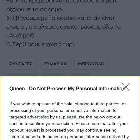
λάδι, το κρεμμύδι και το σκόρδο και μετά
ρίχνουμε το σολομό.
5. Σβήνουμε με τσικουδιά και όταν είναι
έτοιμος ο σολομός ανακατεύουμε όλα τα
υλικά μαζί.
6. Σερβίρουμε χωρίς τυρί.
ΣΥΝΤΑΓΕΣ
ΖΥΜΑΡΙΚΑ
ΜΠΡΟΚΟΛΟ
BROCCOLI
PENNE
ΠΕΝΕΣ
Queen -
Do Not Process My Personal Information
ΝΙΚΗ ΜΕΡΚΟΥΡΗ
NIKH MERKOYRH
If you wish to opt-out of the sale, sharing to third parties, or
processing of your personal or sensitive information for
targeted advertising by us, please use the below opt-out
section to confirm your selection. Please note that after your
opt-out request is processed you may continue seeing
interest-based ads based on personal information utilized by