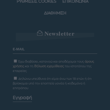
ΡΥΘΜΙΣΕΙΣ COOKIES
ΕΠΙΚΟΙΝΩΝΙΑ
ΔΙΑΦΗΜΙΣΗ
Newsletter
Έχω διαβάσει, κατανοώ και αποδέχομαι τους
όρους
χρήσης
και τη
δήλωση εχεμύθειας
του ιστοτόπου της
εταιρείας
Δηλώνω υπεύθυνα ότι είμαι άνω των 18 ετών ή ότι
βρίσκομαι υπό την εποπτεία γονέα ή κηδεμόνα ή
επιτρόπου
Εγγραφή