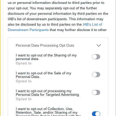
us or personal information disclosed to third parties prior to
your opt-out. You may separately opt-out of the further
disclosure of your personal information by third parties on the
IAB’s list of downstream participants. This information may
also be disclosed by us to third parties on the
IAB’s List of
Related
Downstream Participants
that may further disclose it to other
third parties.
Personal Data Processing Opt Outs
Παγωτό καρπούζι ή πεπόνι με 2 υλικά; Πώς θα
I want to opt-out of the Sharing of my
personal data.
φτιάξεις τη viral συνταγή
Opted In
I want to opt-out of the Sale of my
Personal Data.
Η Καλομοίρα αποκάλυψε το πρώτο πράγμα που κάνει
Opted In
κάθε φορά που ξεκινά δίαιτα
I want to opt-out of processing my
Personal Data for Targeted Advertising.
Opted In
Η γερμανική σαλάτα με αγγούρι που θα γίνει το νέο
I want to opt-out of Collection, Use,
αγαπημένο σου καλοκαιρινό βραδινό
Retention, Sale, and/or Sharing of my
Personal Data that Is Unrelated with the