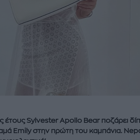
ς έτους Sylvester Apollo Bear ποζάρει δί
αμά Emily στην πρώτη του καμπάνια. Nep