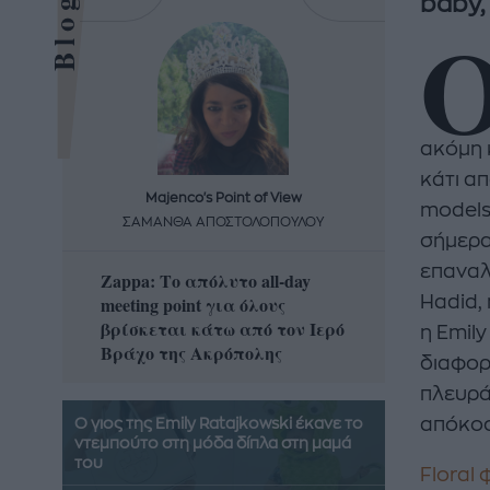
baby,
ακόμη 
κάτι απ
Majenco's Point of View
Maj
models
ΣΑΜΑΝΘΑ ΑΠΟΣΤΟΛΟΠΟΥΛΟΥ
ΣΑΜΑ
σήμερα
επαναλα
Zappa: Το απόλυτο all-day
Η απόλ
meeting point για όλους
Hadid, 
δροσερ
βρίσκεται κάτω από τον Ιερό
καρπούζ
η Emily
Βράχο της Ακρόπολης
που θα 
διαφορ
πλευρά
απόκοσ
Ο γιος της Emily Ratajkowski έκανε το
ντεμπούτο στη μόδα δίπλα στη μαμά
του
Floral 