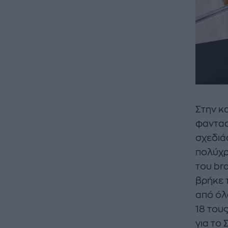
Στην κ
φαντασ
σχεδιάσ
πολύχρ
του br
βρήκε τ
από όλο
18 του
για το