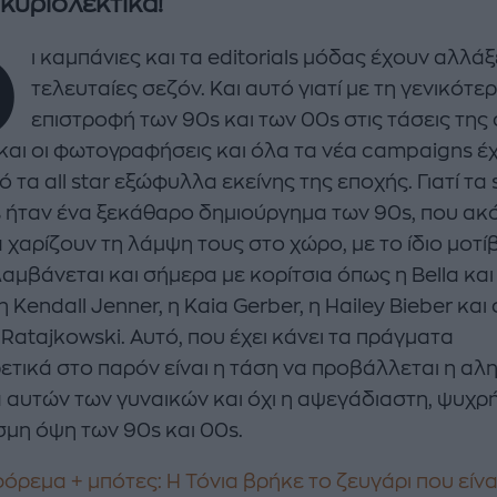
 κυριολεκτικά!
Ο
ι καμπάνιες και τα editorials μόδας έχουν αλλάξε
τελευταίες σεζόν. Και αυτό γιατί με τη γενικότε
επιστροφή των 90s και των 00s στις τάσεις της 
και οι φωτογραφήσεις και όλα τα νέα campaigns έ
ό τα all star εξώφυλλα εκείνης της εποχής. Γιατί τα
enco's Point of View
A STORY BY KORI
 ήταν ένα ξεκάθαρο δημιούργημα των 90s, που ακό
ΝΘΑ ΑΠΟΣΤΟΛΟΠΟΥΛΟΥ
ΔΑΦΝΗ ΚΑΡΑΒΟΚΥΡΗ
 χαρίζουν τη λάμψη τους στο χώρο, με το ίδιο μοτί
μβάνεται και σήμερα με κορίτσια όπως η Bella και 
υτη καλοκαιρινή
Nτίνα Νικολάου: «Όταν
η Kendall Jenner, η Kaia Gerber, η Hailey Bieber και
ή σαλάτα με
έπαθα την πρώτη κρίση
ι, φέτα και φράουλες
πανικού νόμιζα πως θα
 Ratajkowski. Αυτό, που έχει κάνει τα πράγματα
λατρέψετε
πεθάνω»
ετικά στο παρόν είναι η τάση να προβάλλεται η αλη
 αυτών των γυναικών και όχι η αψεγάδιαστη, ψυχρή
μη όψη των 90s και 00s.
φόρεμα + μπότες: Η Τόνια βρήκε το ζευγάρι που είνα