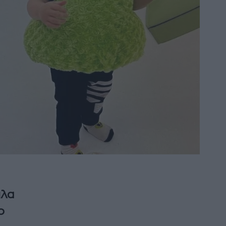
πλα
o