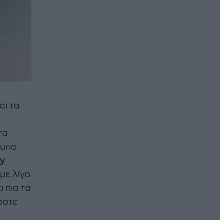
αι τα
τα
τυπο
y
με λίγο
ι πια τα
αστε