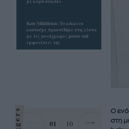
με καρό σακάκι
Kate Middleton: Το κόκκινο
κοστούμι προστέθηκε στη λίστα
με τις μονόχρωμες power suit
εμφανίσεις της
Bloggers
O ενό
στη μ
01
10