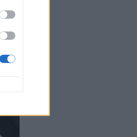
ύπωση.
αν
 ενός
αν
 έκαναν