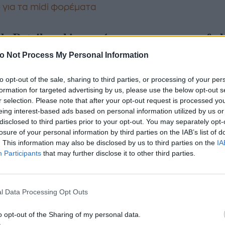
 για τα midi φορέματα
ly Ratajkowski συστήνει το γιο της στη fas
τητα.
o Not Process My Personal Information
 Ratajkowski
έχει τολμήσει να μοιραστεί πολλά σχε
to opt-out of the sale, sharing to third parties, or processing of your per
formation for targeted advertising by us, please use the below opt-out s
της, τόσο για το πρόσφατο διαζύγιο της, όσο και γι
r selection. Please note that after your opt-out request is processed y
σύνη της αλλά και την όλη διαδικασία της γέννας κ
eing interest-based ads based on personal information utilized by us or
ού. Εκτός, όμως, από αυτά έχουμε και το γνωστό β
disclosed to third parties prior to your opt-out. You may separately opt-
losure of your personal information by third parties on the IAB’s list of
τίτλο
«My Body»
, όπου αναφέρθηκε ανοιχτά σε πολ
. This information may also be disclosed by us to third parties on the
IA
ικά της θέματα, όπως η σχέση της με τους γονείς τ
Participants
that may further disclose it to other third parties.
δρες και τον ίδιο της τον εαυτό. Η ίδια μίλησε ξανά 
 διαδοχικές συνεντεύξεις για την εμπειρία της στο
elling, θέλοντας να είναι ανοιχτή με τους fans της
l Data Processing Opt Outs
λουθούν πιστά. Έτσι, όταν είδαμε τη νέα καμπάνια 
o opt-out of the Sharing of my personal data.
rch με τον μικρό
Sylvester Apollo Bear
να φωτογραφ