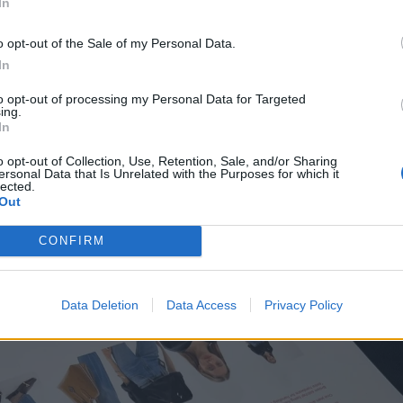
In
 τη μαμά του, τίποτα στην ουσία δεν μας έκανε εντ
o opt-out of the Sale of my Personal Data.
In
//www.instagram.com/p/CoGYCOao6aB
to opt-out of processing my Personal Data for Targeted
ο το ηλιοβασίλεμα στο Beverly Hills και έχοντας σ
ing.
In
ιά τις Vittoria Ceretti και Ugbad Abdi, η Emily
o opt-out of Collection, Use, Retention, Sale, and/or Sharing
αφήθηκε μαζί με τον μικρό
Baby Sly
, όπως είναι το
ersonal Data that Is Unrelated with the Purposes for which it
lected.
ιστικό του. Με μικροσκοπικά ολόσωμα φορμάκια ο
Out
γιος της Emrata φωτογραφήθηκε σαν βατραχάκι, σ
 και σαν κοτοπουλάκι σε μία σειρά από πόζες που
CONFIRM
al media να λιώσουν.
Data Deletion
Data Access
Privacy Policy