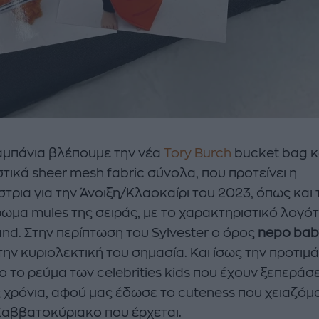
αμπάνια βλέπουμε την νέα
Tory Burch
bucket bag κ
τικά sheer mesh fabric σύνολα, που προτείνει η
τρια για την Άνοιξη/Κλαοκαίρι του 2023, όπως και 
ωμα mules της σειράς, με το χαρακτηριστικό λογό
and. Στην περίπτωση του Sylvester ο όρος
nepo bab
ην κυριολεκτική του σημασία. Και ίσως την προτιμά
 το ρεύμα των celebrities kids που έχουν ξεπεράσε
ς χρόνια, αφού μας έδωσε το cuteness που χειαζόμ
 Σαββατοκύριακο που έρχεται.