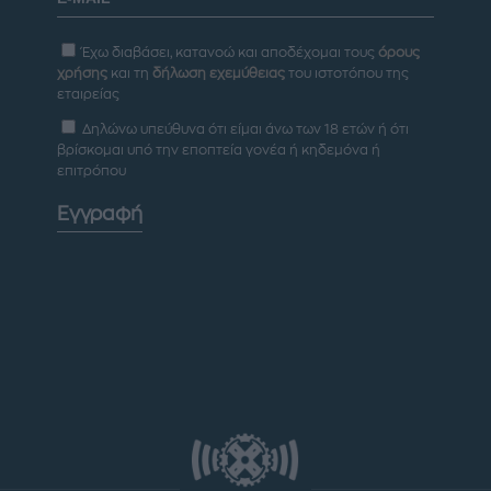
Έχω διαβάσει, κατανοώ και αποδέχομαι τους
όρους
χρήσης
και τη
δήλωση εχεμύθειας
του ιστοτόπου της
εταιρείας
Δηλώνω υπεύθυνα ότι είμαι άνω των 18 ετών ή ότι
βρίσκομαι υπό την εποπτεία γονέα ή κηδεμόνα ή
επιτρόπου
Εγγραφή