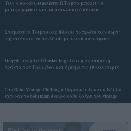
Τζιν + σακάκι +sneakers: Η Τάμτα μπορεί να
μεταμορφώσει και το πιο κλασικό σύνολο
Σταματίνα Τσιμτσιλή: Φόρεσε το πρώτο τζιν σορτς
της σεζόν και το συνδύασε με λευκό πουκάμισο
Οδηγός αγοράς: Η basket bag είναι η αγαπημένη
τσάντα των Γαλλίδων και έχουμε τις 10 καλύτερες
Στο Boho Vintage Clothing ο Παρασκευάς και η Κέλλυ
έχτισαν το bohemian όνειρο κάθε λάτρη του vintage
Keep her in the game