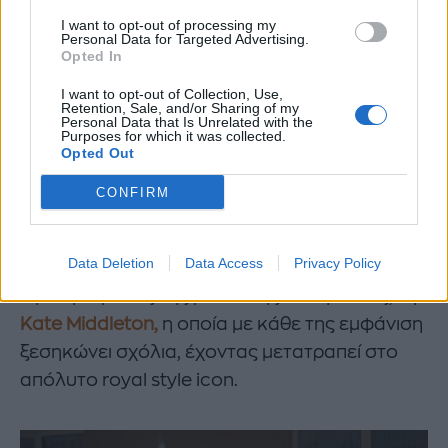
I want to opt-out of processing my
Personal Data for Targeted Advertising.
Opted In
I want to opt-out of Collection, Use,
Retention, Sale, and/or Sharing of my
Personal Data that Is Unrelated with the
Purposes for which it was collected.
Opted Out
01
05
CONFIRM
Data Deletion
Data Access
Privacy Policy
Από την άλλη έχουμε και το πιο δημοφιλές και
αγαπητό μέλος της βασιλικής οικογένειας, την
Kate Middleton,
η οποία με κάθε της εμφάνιση
ξεσηκώνει σχόλια, έχοντας μετατραπεί στο
απόλυτο royal style icon.