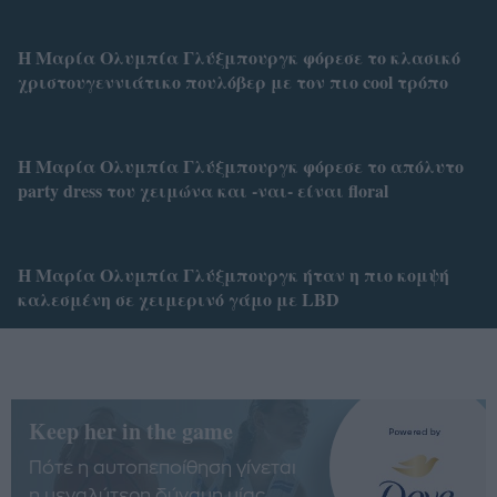
Η Μαρία Ολυμπία Γλύξμπουργκ φόρεσε το κλασικό
χριστουγεννιάτικο πουλόβερ με τον πιο cool τρόπο
Η Μαρία Ολυμπία Γλύξμπουργκ φόρεσε το απόλυτο
party dress του χειμώνα και -ναι- είναι floral
Η Μαρία Ολυμπία Γλύξμπουργκ ήταν η πιο κομψή
καλεσμένη σε χειμερινό γάμο με LBD
Keep her in the game
Πότε η αυτοπεποίθηση γίνεται
η μεγαλύτερη δύναμη μίας