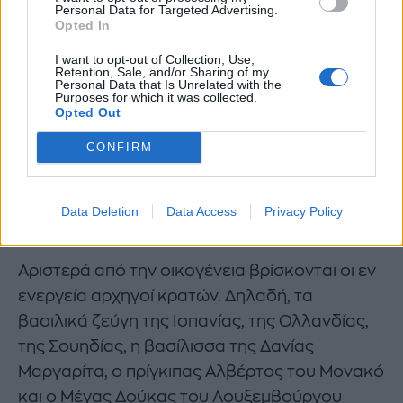
Personal Data for Targeted Advertising.
αστράγαλο και η σύζυγος του εκλοπόντος με
Opted In
μαύρο long coat σε αυστηρή γραμμή.
I want to opt-out of Collection, Use,
Retention, Sale, and/or Sharing of my
Personal Data that Is Unrelated with the
Purposes for which it was collected.
Opted Out
CONFIRM
Data Deletion
Data Access
Privacy Policy
Αριστερά από την οικογένεια βρίσκονται οι εν
ενεργεία αρχηγοί κρατών. Δηλαδή, τα
βασιλικά ζεύγη της Ισπανίας, της Ολλανδίας,
της Σουηδίας, η βασίλισσα της Δανίας
Μαργαρίτα, ο πρίγκιπας Αλβέρτος του Μονακό
και ο Μέγας Δούκας του Λουξεμβούργου