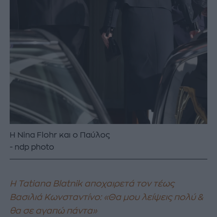
Η Νina Flohr και ο Παύλος
ndp photo
H Tatiana Blatnik αποχαιρετά τον τέως
Βασιλιά Κωνσταντίνο: «Θα μου λείψεις πολύ &
θα σε αγαπώ πάντα»