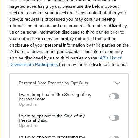
targeted advertising by us, please use the below opt-out
section to confirm your selection. Please note that after your
opt-out request is processed you may continue seeing
interest-based ads based on personal information utilized by
us or personal information disclosed to third parties prior to
your opt-out. You may separately opt-out of the further
disclosure of your personal information by third parties on the
IAB’s list of downstream participants. This information may
also be disclosed by us to third parties on the
IAB’s List of
Downstream Participants
that may further disclose it to other
third parties.
Personal Data Processing Opt Outs
I want to opt-out of the Sharing of my
personal data.
Opted In
H Marie Chantal και η Άννα Μαρία
I want to opt-out of the Sale of my
Personal Data.
Opted In
Η Μarie Chantal φόρεσε μία μαύρη στέκα,
μαύρο top και ασορτί μαύρη φούστα μέχρι τον
I want to opt-out of processing my