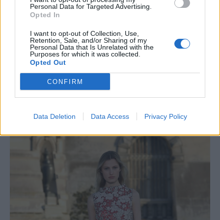
Φέτος τα λουλούδια δεν θα περιοριστούν
Personal Data for Targeted Advertising.
Opted In
στην άνοιξη και στα γνωστά μας prints ή τα
κλασικά τους μοτίβα. Θα γίνουν κεντήματα,
I want to opt-out of Collection, Use,
Retention, Sale, and/or Sharing of my
τρισδιάστατα σχέδια και αξεσουάρ, που θα
Personal Data that Is Unrelated with the
Purposes for which it was collected.
συμπληρώσουν όλα μας τα looks
Opted Out
ανεξαρτήτως εποχής.
CONFIRM
Data Deletion
Data Access
Privacy Policy