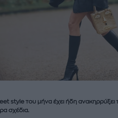
reet style του μήνα έχει ήδη ανακηρρύξει 
ιρα σχέδια.