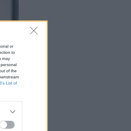
sonal or
ection to
ou may
 personal
out of the
 downstream
B’s List of