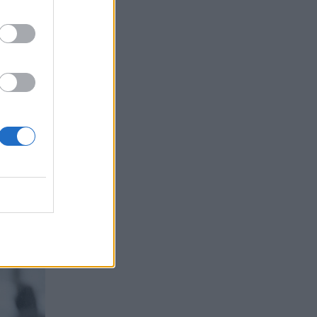
νέες
άζει, με
.