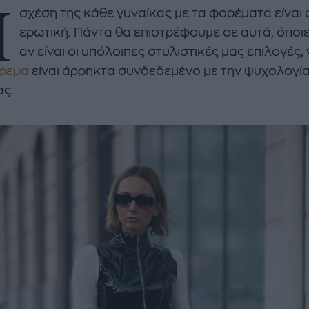
Η
σχέση της κάθε γυναίκας με τα φορέματα είναι
ερωτική. Πάντα θα επιστρέφουμε σε αυτά, όποιε
αν είναι οι υπόλοιπες στυλιστικές μας επιλογές, 
ρεμα
είναι άρρηκτα συνδεδεμένο με την ψυχολογία
ας.
enco's Point of View
A STORY BY KORI
ΝΘΑ ΑΠΟΣΤΟΛΟΠΟΥΛΟΥ
ΔΑΦΝΗ ΚΑΡΑΒΟΚΥΡΗ
υτη καλοκαιρινή
Nτίνα Νικολάου: «Όταν
ή σαλάτα με
έπαθα την πρώτη κρίση
ι, φέτα και φράουλες
πανικού νόμιζα πως θα
λατρέψετε
πεθάνω»