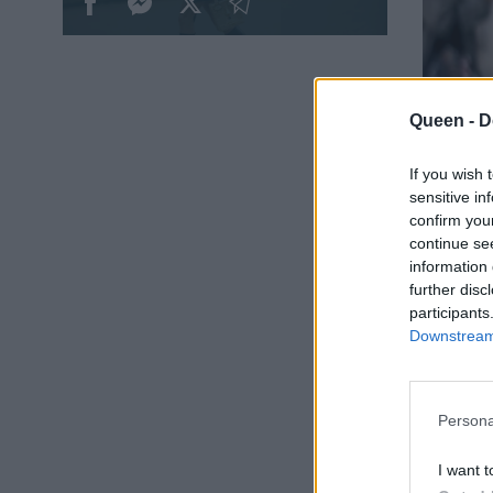
Queen -
D
If you wish 
sensitive in
confirm you
continue se
information 
further disc
participants
Downstream 
Persona
I want t