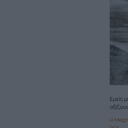
Εμείς μ
αξίζου
H Megh