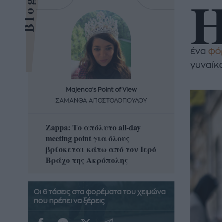
ένα
φό
γυναίκ
Majenco's Point of View
Maj
ΣΑΜΑΝΘΑ ΑΠΟΣΤΟΛΟΠΟΥΛΟΥ
ΣΑΜΑ
Zappa: Το απόλυτο all-day
Η απόλ
meeting point για όλους
δροσερ
βρίσκεται κάτω από τον Ιερό
καρπούζ
Βράχο της Ακρόπολης
που θα 
Οι 6 τάσεις στα φορέματα του χειμώνα
που πρέπει να ξέρεις