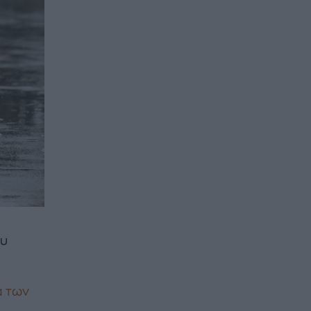
ου
α των