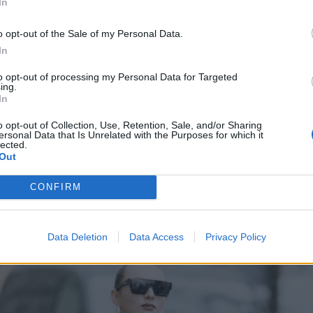
In
o opt-out of the Sale of my Personal Data.
In
to opt-out of processing my Personal Data for Targeted
ing.
In
o opt-out of Collection, Use, Retention, Sale, and/or Sharing
ersonal Data that Is Unrelated with the Purposes for which it
χειμώνα του 2024 οι
τάσεις
μας προσφόρες πολλές 
lected.
ς, για να υιοθετήσουμε αυτή ακριβώς που μας ταιρι
Out
y, ζεστά υφάσματα και τις ανατρεπτικές γραμμές να
CONFIRM
νουν τόσο την εμφάνισή μας, όσο και το mood μας
Data Deletion
Data Access
Privacy Policy