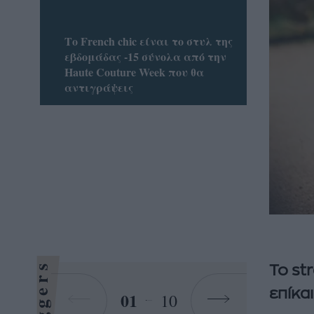
Το French chic είναι το στυλ της
εβδομάδας -15 σύνολα από την
Haute Couture Week που θα
αντιγράψεις
Bloggers
Το st
επίκα
01
10