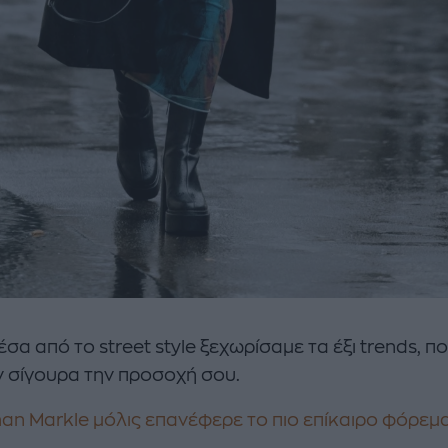
έσα από το street style ξεχωρίσαμε τα έξι trends, π
ν σίγουρα την προσοχή σου.
an Markle μόλις επανέφερε το πιο επίκαιρο φόρεμ