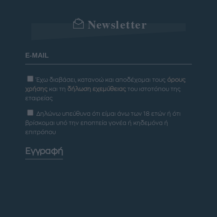
Newsletter
Έχω διαβάσει, κατανοώ και αποδέχομαι τους
όρους
χρήσης
και τη
δήλωση εχεμύθειας
του ιστοτόπου της
εταιρείας
Δηλώνω υπεύθυνα ότι είμαι άνω των 18 ετών ή ότι
βρίσκομαι υπό την εποπτεία γονέα ή κηδεμόνα ή
επιτρόπου
Εγγραφή