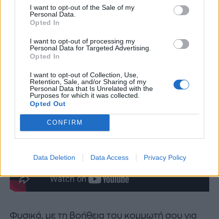
chocolate
brown
I want to opt-out of the Sale of my
Personal Data.
Opted In
Το σοκολατί στα μαλλιά
κολακεύει κάθε τόνο
δέρματος, αλλά και όλα τα χρώματα ματιών.
I want to opt-out of processing my
Personal Data for Targeted Advertising.
Όσο για το χρώμα μαλλιών που πρέπει να έχεις
Opted In
για να μπορέσεις να κάνεις chocolate brown;
I want to opt-out of Collection, Use,
Είτε είσαι ξανθιά, είτε μελαχρινή μπορείς να το
Retention, Sale, and/or Sharing of my
Personal Data that Is Unrelated with the
κάνεις. Δεν υπάρχει περιορισμός.
Purposes for which it was collected.
Opted Out
CONFIRM
Data Deletion
Data Access
Privacy Policy
Φυσικά, με τη βοήθεια του κομμωτή σου για