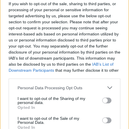
If you wish to opt-out of the sale, sharing to third parties, or
processing of your personal or sensitive information for
targeted advertising by us, please use the below opt-out
section to confirm your selection. Please note that after your
opt-out request is processed you may continue seeing
interest-based ads based on personal information utilized by
us or personal information disclosed to third parties prior to
your opt-out. You may separately opt-out of the further
disclosure of your personal information by third parties on the
IAB’s list of downstream participants. This information may
Αυτό είναι το σημείο
Το βήμα στην
also be disclosed by us to third parties on the
IAB’s List of
που ξεχνάς να βάλεις
skincare ρουτίνα σου
Downstream Participants
that may further disclose it to other
αντηλιακό και δεν
third parties.
που επιβραδύνει τη
πρέπει - Plus 6
γήρανση και δεν
Personal Data Processing Opt Outs
ελαφριά αντηλιακά
πρέπει να
I want to opt-out of the Sharing of my
παραλείπεις είναι
personal data.
ένα
Opted In
I want to opt-out of the Sale of my
Personal Data.
Opted In