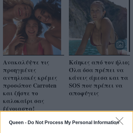
Aνακαλύψτε τις
Κάηκες από τον ήλιο;
προηγμένες
Όλα όσα πρέπει να
αντηλιακές κρέμες
κάνεις άμεσα και τα
προσώπου Carroten
SOS που πρέπει να
και ζήστε το
αποφύγεις
καλοκαίρι σας
ξένοιαστα!
Queen -
Do Not Process My Personal Information