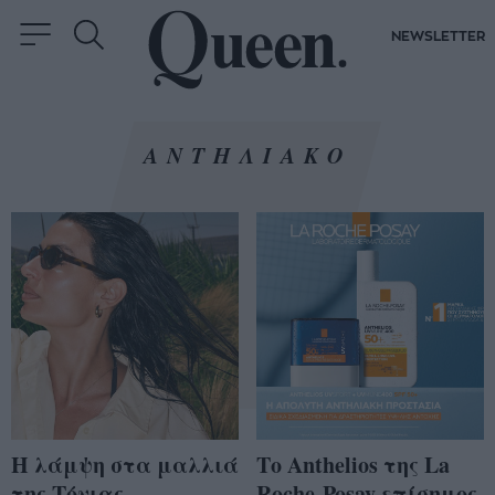
NEWSLETTER
ΑΝΤΗΛΙΑΚΟ
Η λάμψη στα μαλλιά
Το Anthelios της La
της Τόνιας
Roche-Posay επίσημος