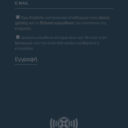
Έχω διαβάσει, κατανοώ και αποδέχομαι τους
όρους
χρήσης
και τη
δήλωση εχεμύθειας
του ιστοτόπου της
εταιρείας
Δηλώνω υπεύθυνα ότι είμαι άνω των 18 ετών ή ότι
βρίσκομαι υπό την εποπτεία γονέα ή κηδεμόνα ή
επιτρόπου
Εγγραφή