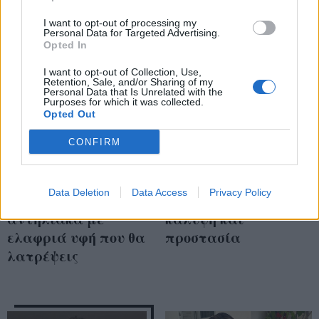
I want to opt-out of processing my
Personal Data for Targeted Advertising.
Opted In
I want to opt-out of Collection, Use,
Retention, Sale, and/or Sharing of my
Personal Data that Is Unrelated with the
Purposes for which it was collected.
Opted Out
CONFIRM
Ναι, πρέπει να
7 ελαφριά
φοράς αντηλιακό και
αντηλιακά με χρώμα
Data Deletion
Data Access
Privacy Policy
με συννεφιά! 7
για ομοιόμορφη
αντηλιακά με
κάλυψη και
ελαφριά υφή που θα
προστασία
λατρέψεις