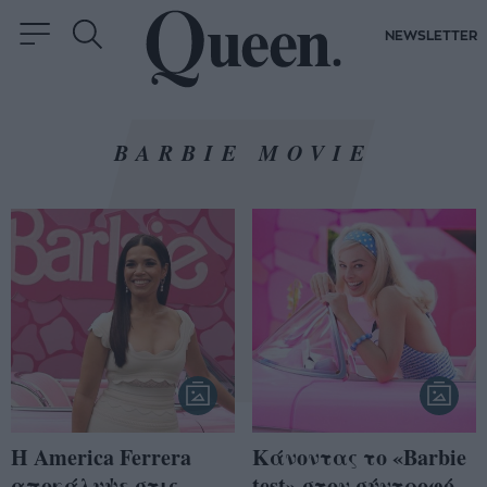
NEWSLETTER
BARBIE MOVIE
Η Αmerica Ferrera
Κάνοντας το «Barbie
αποκάλυψε στις
test» στον σύντροφό