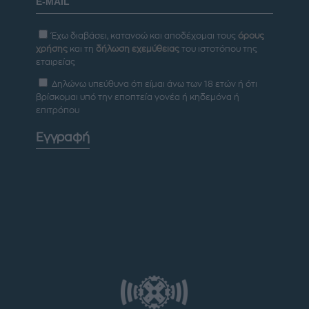
Έχω διαβάσει, κατανοώ και αποδέχομαι τους
όρους
χρήσης
και τη
δήλωση εχεμύθειας
του ιστοτόπου της
εταιρείας
Δηλώνω υπεύθυνα ότι είμαι άνω των 18 ετών ή ότι
βρίσκομαι υπό την εποπτεία γονέα ή κηδεμόνα ή
επιτρόπου
Εγγραφή