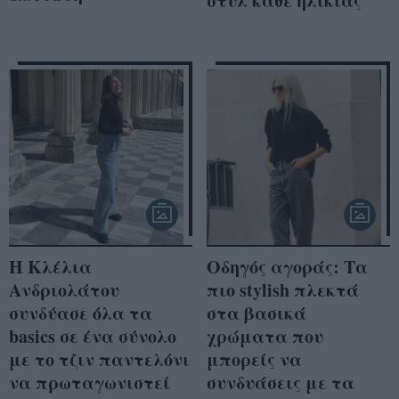
στυλ κάθε ηλικίας
Η Κλέλια
Οδηγός αγοράς: Τα
Ανδριολάτου
πιο stylish πλεκτά
συνδύασε όλα τα
στα βασικά
basics σε ένα σύνολο
χρώματα που
με το τζιν παντελόνι
μπορείς να
να πρωταγωνιστεί
συνδυάσεις με τα