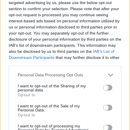
targeted advertising by us, please use the below opt-out
section to confirm your selection. Please note that after your
opt-out request is processed you may continue seeing
interest-based ads based on personal information utilized by
us or personal information disclosed to third parties prior to
your opt-out. You may separately opt-out of the further
disclosure of your personal information by third parties on the
IAB’s list of downstream participants. This information may
also be disclosed by us to third parties on the
IAB’s List of
Downstream Participants
that may further disclose it to other
third parties.
Το street style
Personal Data Processing Opt Outs
Οδηγός αγοράς: Ο
ανέδειξε το νέο basic
δεκάλογος της Black
I want to opt-out of the Sharing of my
χρώμα της σεζόν-
personal data.
Friday για να κάνεις
Opted In
Και δεν είναι το
τη σωστή επιλογή
μαύρο
I want to opt-out of the Sale of my
αυτή τη φορά
Personal Data.
Opted In
I want to opt-out of processing my
Personal Data for Targeted Advertising.