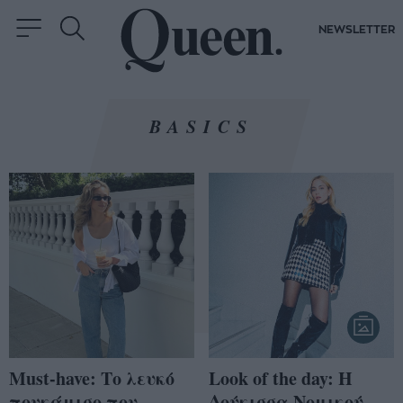
NEWSLETTER
BASICS
Must-have: Το λευκό
Look of the day: Η
πουκάμισο που
Δούκισσα Νομικού