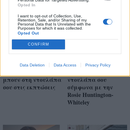
Opted In
I want to opt-out of Collection, Use,
Retention, Sale, and/or Sharing of my
Personal Data that Is Unrelated with the
Purposes for which it was collected.
Opted Out
CONFIRM
Οδηγός αγοράς: 10
Τα 5+1 essentials που
Data Deletion
Data Access
Privacy Policy
basics που πρέπει να
πρέπει να έχεις στην
μπουν στη ντουλάπα
ντουλάπα σου
σου στις εκπτώσεις
σύμφωνα με την
Rosie Huntington-
Whiteley