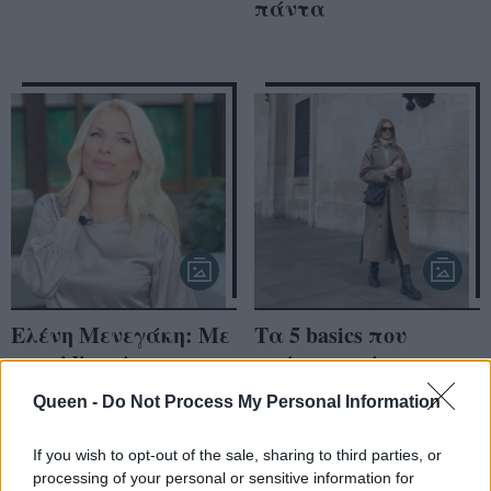
πάντα
Ελένη Μενεγάκη: Με
Τα 5 basics που
τη midi φούστα που
πρέπει να έχεις
δεν πρέπει να λείπει
οπωσδήποτε, αν σου
Queen -
Do Not Process My Personal Information
από τα basics της
αρέσει να φοράς
ντουλάπας σου
κολάν
If you wish to opt-out of the sale, sharing to third parties, or
processing of your personal or sensitive information for