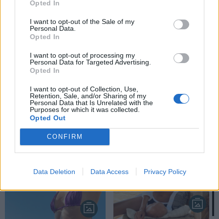
Opted In
Η Ηλιάνα
Η αποκαλυπτική
Παπαγεωργίου
δήλωση της Ηλιάνας
I want to opt-out of the Sale of my
Personal Data.
δημοσίευσε την
Παπαγεωργίου για
Opted In
πρώτη φωτό με τον
την επανασύνδεση με
I want to opt-out of processing my
πρώην σύζυγό της
τον πρώην σύζυγό της
Personal Data for Targeted Advertising.
Opted In
χωρίς εκείνος να το
ξέρει
I want to opt-out of Collection, Use,
Retention, Sale, and/or Sharing of my
Personal Data that Is Unrelated with the
Purposes for which it was collected.
Opted Out
CONFIRM
Data Deletion
Data Access
Privacy Policy