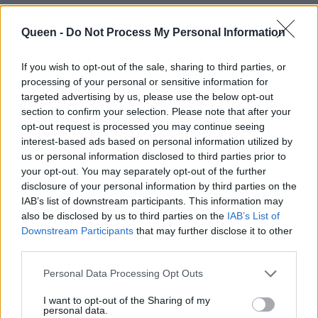
Η Ηλιάνα
Στη φωτογραφία με
Παπαγεωργίου
τους 5 Γιάννηδες
Queen -
Do Not Process My Personal Information
γιόρτασε τα
ένας ήταν ο πιο
γενέθλιά της με girty
σημαντικός για την
If you wish to opt-out of the sale, sharing to third parties, or
look, αγαπημένους
Ηλιάνα
processing of your personal or sensitive information for
targeted advertising by us, please use the below opt-out
φίλους και τον
Παπαγεωργίου
section to confirm your selection. Please note that after your
Γιάννη της
opt-out request is processed you may continue seeing
interest-based ads based on personal information utilized by
us or personal information disclosed to third parties prior to
your opt-out. You may separately opt-out of the further
disclosure of your personal information by third parties on the
IAB’s list of downstream participants. This information may
also be disclosed by us to third parties on the
IAB’s List of
Downstream Participants
that may further disclose it to other
third parties.
Personal Data Processing Opt Outs
I want to opt-out of the Sharing of my
personal data.