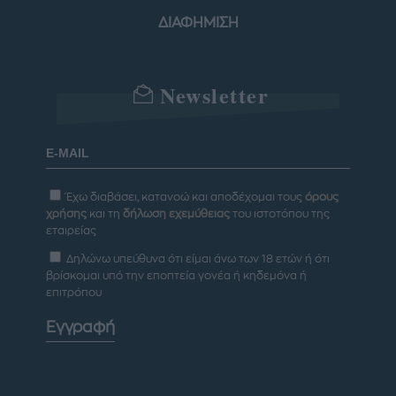
ΔΙΑΦΗΜΙΣΗ
Newsletter
Έχω διαβάσει, κατανοώ και αποδέχομαι τους
όρους
χρήσης
και τη
δήλωση εχεμύθειας
του ιστοτόπου της
εταιρείας
Δηλώνω υπεύθυνα ότι είμαι άνω των 18 ετών ή ότι
βρίσκομαι υπό την εποπτεία γονέα ή κηδεμόνα ή
επιτρόπου
Εγγραφή