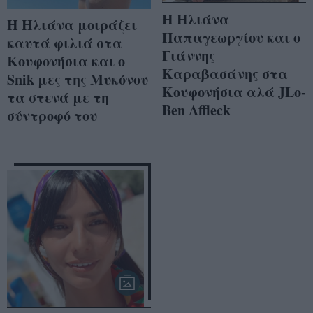
Η Ηλιάνα
Η Ηλιάνα μοιράζει
Παπαγεωργίου και ο
καυτά φιλιά στα
Γιάννης
Κουφονήσια και ο
Καραβασάνης στα
Snik μες της Μυκόνου
Κουφονήσια αλά JLo-
τα στενά με τη
Ben Affleck
σύντροφό του