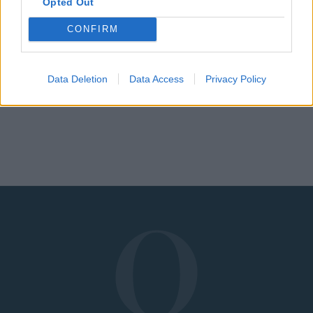
Opted Out
Χατζηευστρατίου:
Αυτή είναι η
CONFIRM
νικήτρια του GNTM
4 στο Instagram
Data Deletion
Data Access
Privacy Policy