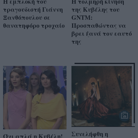
Η εμπλοκή του
Η τολμηρή κίνηση
τραγουδιστή Γιάννη
της Κυβέλης του
Ξανθόπουλου σε
GNTM:
θανατηφόρο τροχαίο
Προσπαθώντας να
βρει ξανά τον εαυτό
της
Συνελήφθη η
Όχι απλά η Κυβέλη!