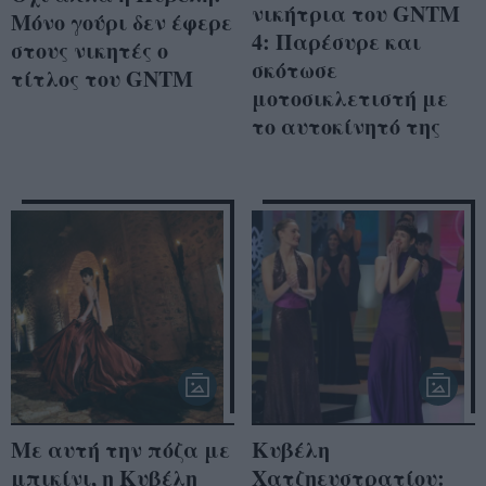
νικήτρια του GNTM
Μόνο γούρι δεν έφερε
4: Παρέσυρε και
στους νικητές ο
σκότωσε
τίτλος του GNTM
μοτοσικλετιστή με
το αυτοκίνητό της
Με αυτή την πόζα με
Κυβέλη
μπικίνι, η Κυβέλη
Χατζηευστρατίου: