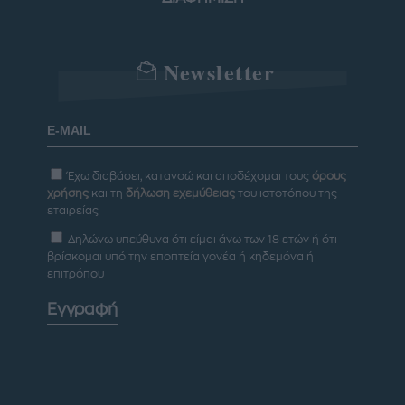
Newsletter
Έχω διαβάσει, κατανοώ και αποδέχομαι τους
όρους
χρήσης
και τη
δήλωση εχεμύθειας
του ιστοτόπου της
εταιρείας
Δηλώνω υπεύθυνα ότι είμαι άνω των 18 ετών ή ότι
βρίσκομαι υπό την εποπτεία γονέα ή κηδεμόνα ή
επιτρόπου
Εγγραφή