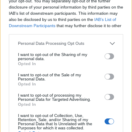
Κυβέλη να
your opt-out. You may separately opt-out of the further
GNTM; Η σύγκριση
disclosure of your personal information by third parties on the
μεταμορφωθεί από
IAB’s list of downstream participants. This information may
με τις προηγούμενες
απόλυτο outsider του
also be disclosed by us to third parties on the
IAB’s List of
νικήτριες
GNTM 4 στο μεγάλο
Downstream Participants
that may further disclose it to other
φαβορί
third parties.
Personal Data Processing Opt Outs
I want to opt-out of the Sharing of my
personal data.
Opted In
I want to opt-out of the Sale of my
Personal Data.
Opted In
I want to opt-out of processing my
Personal Data for Targeted Advertising.
Opted In
I want to opt-out of Collection, Use,
Όλγα Ντάλλα vs
Retention, Sale, and/or Sharing of my
Personal Data that Is Unrelated with the
Κυβέλη
Purposes for which it was collected.