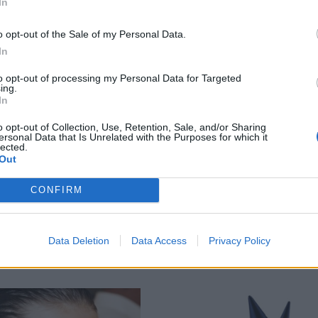
In
o opt-out of the Sale of my Personal Data.
In
to opt-out of processing my Personal Data for Targeted
ing.
In
o opt-out of Collection, Use, Retention, Sale, and/or Sharing
ersonal Data that Is Unrelated with the Purposes for which it
lected.
Out
ε να μαγέψετε τα
Γιατί θα αγαπήσετε τ
CONFIRM
; ΜΗΝ κάνετε τα
μολύβι ματιών των
άτω λάθη ομορφιάς
Dolce&Gabbana!
Data Deletion
Data Access
Privacy Policy