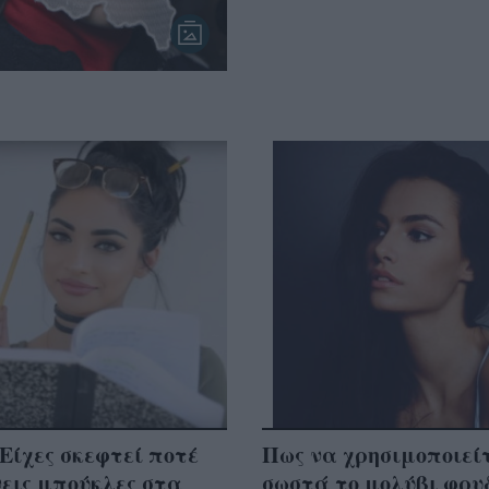
Είχες σκεφτεί ποτέ
Πως να χρησιμοποιεί
εις μπούκλες στα
σωστά το μολύβι φρυ