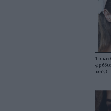
Τα κα
φρύδια
τους!