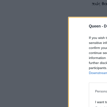
πώς θα
Queen -
D
Ένα π
If you wish 
sensitive in
confirm you
continue se
information 
further disc
participants
Downstream 
Persona
I want t