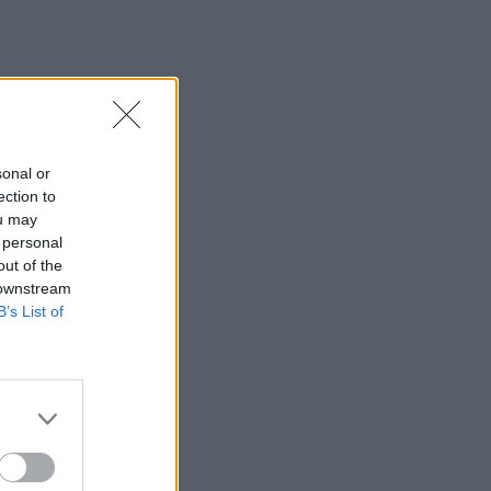
sonal or
ection to
ou may
 personal
out of the
 downstream
B’s List of