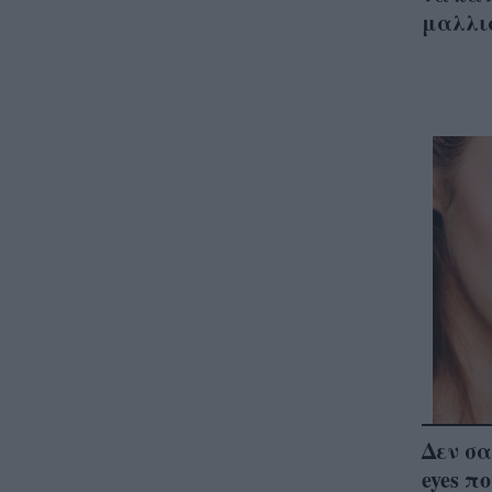
μαλλιά
Δεν σα
eyes π