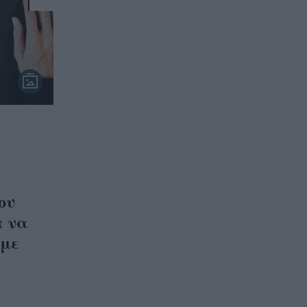
ου
α να
 με