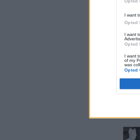
Opted 
I want t
Opted 
I want 
Advertis
Opted 
I want t
of my P
was col
Opted 
Θέλετ
πλήθη
παρακ