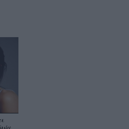
τε
διών