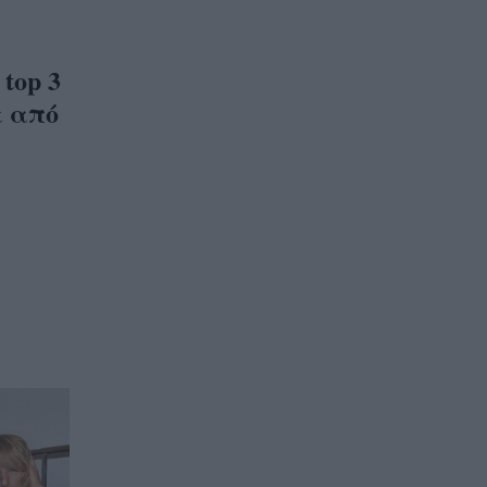
 top 3
ε από