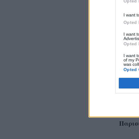
Opted 
I want t
Opted 
I want 
Advertis
Opted 
I want t
of my P
was col
Opted 
Oh, ch
εμφανί
από το
Παρισ