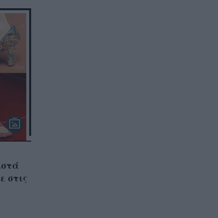
ιστά
ε στις