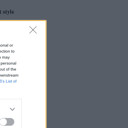
 style
sonal or
ection to
ou may
 personal
out of the
 downstream
B’s List of