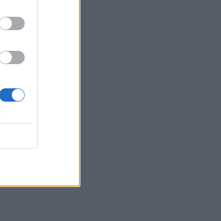
ερό
n