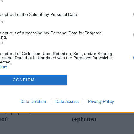
In
o opt-out of the Sale of my Personal Data.
In
to opt-out of processing my Personal Data for Targeted
ing.
In
o opt-out of Collection, Use, Retention, Sale, and/or Sharing
ersonal Data that Is Unrelated with the Purposes for which it
lected.
Out
CONFIRM
ic! Οι πιο σικάτες
#PFW: Σεξαπίλ και
σεις των street stylers
Data Deletion
Data Access
supermodels στο λαμπ
Privacy Policy
υς δρόμους του
show του οίκου Balmai
ιού
(+photos)