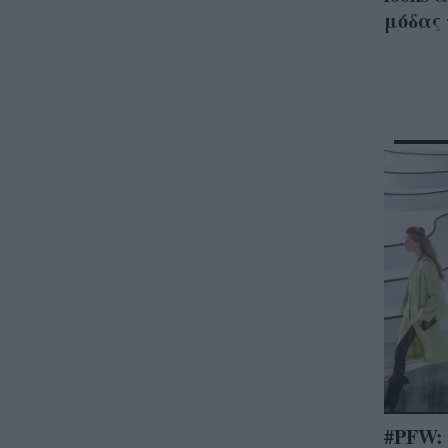
μόδας 
#PFW: