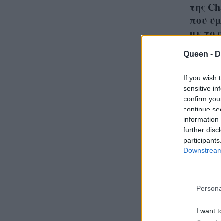
της Ch
που υμ
με το 
Queen -
D
If you wish 
sensitive in
Επιστ
confirm you
show 
continue se
information 
ένας 
further disc
participants
Downstream 
Persona
I want t