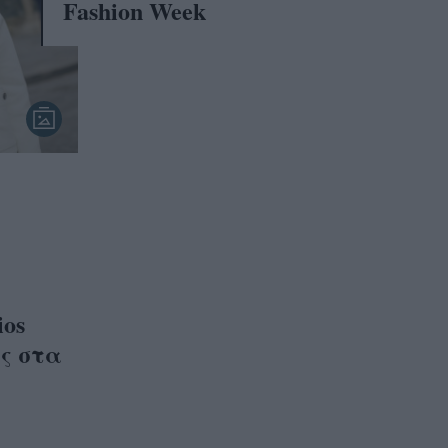
Fashion Week
ios
ής στα