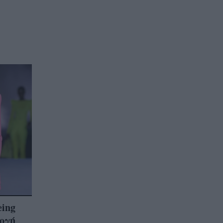
eing
ογή