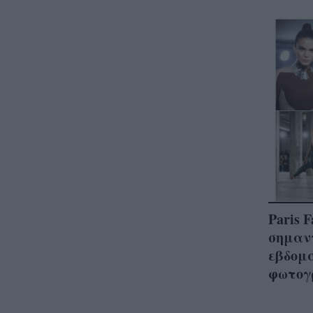
Paris 
σημαντ
εβδομά
φωτογ