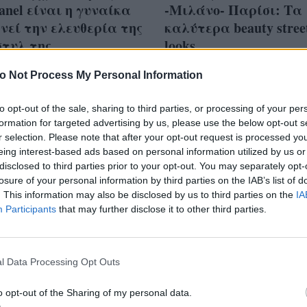
anel είναι η γυναίκα
-Μιλάνο- Παρίσι: Τα
νεί την ελευθερία της
καλύτερα beauty street
στυλ της
looks
o Not Process My Personal Information
to opt-out of the sale, sharing to third parties, or processing of your per
formation for targeted advertising by us, please use the below opt-out s
ροφή στο κλασικό: Το
r selection. Please note that after your opt-out request is processed y
του οίκου Chanel ήταν
eing interest-based ads based on personal information utilized by us or
disclosed to third parties prior to your opt-out. You may separately opt-
φόρος τιμής στην Coco
losure of your personal information by third parties on the IAB’s list of
. This information may also be disclosed by us to third parties on the
IA
Participants
that may further disclose it to other third parties.
l Data Processing Opt Outs
o opt-out of the Sharing of my personal data.