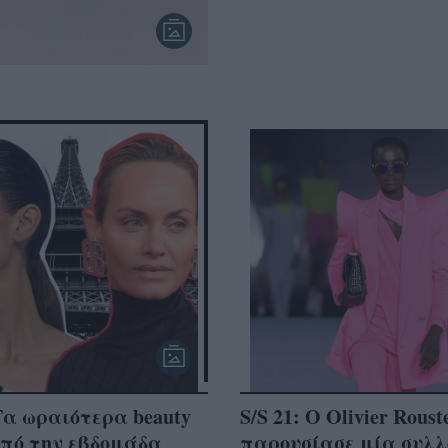
α ωραιότερα beauty
S/S 21: O Olivier Roust
από την εβδομάδα
παρουσίασε μία συλλ