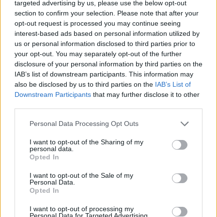
targeted advertising by us, please use the below opt-out
section to confirm your selection. Please note that after your
opt-out request is processed you may continue seeing
interest-based ads based on personal information utilized by
us or personal information disclosed to third parties prior to
your opt-out. You may separately opt-out of the further
disclosure of your personal information by third parties on the
IAB’s list of downstream participants. This information may
also be disclosed by us to third parties on the
IAB’s List of
Downstream Participants
that may further disclose it to other
third parties.
Η Kate Moss έγινε το
To ακούσαμε κι αυτό:
Personal Data Processing Opt Outs
νέο πρόσωπο της
Η Kendall Jenner
I want to opt-out of the Sharing of my
personal data.
εταιρείας εσωρούχων
κατηγορείται για…
Opted In
της Kim Kardashian,
photoshop
SKIMS
I want to opt-out of the Sale of my
Personal Data.
Opted In
I want to opt-out of processing my
Personal Data for Targeted Advertising.