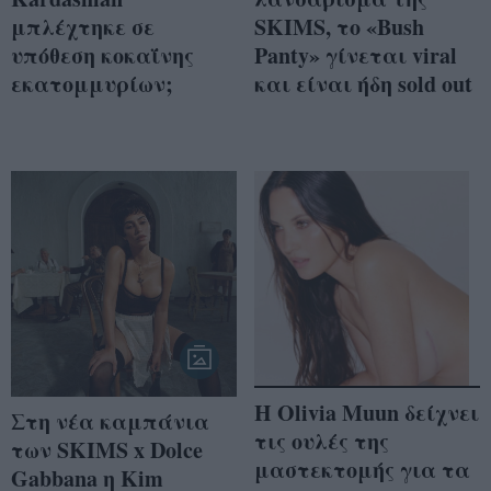
μπλέχτηκε σε
SKIMS, το «Bush
υπόθεση κοκαΐνης
Panty» γίνεται viral
εκατομμυρίων;
και είναι ήδη sold out
H Olivia Muun δείχνει
Στη νέα καμπάνια
τις ουλές της
των SKIMS x Dolce
μαστεκτομής για τα
Gabbana η Kim