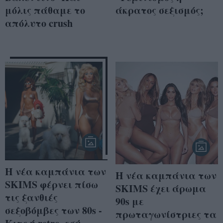
μόλις πάθαμε το
άκρατος σεξισμός;
απόλυτο crush
Η νέα καμπάνια των
Η νέα καμπάνια των
SKIMS φέρνει πίσω
SKIMS έχει άρωμα
τις ξανθιές
90s με
σεξοβόμβες των 80s -
πρωταγωνίστριες τα