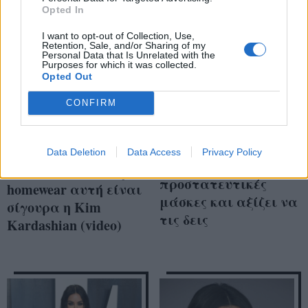
Opted In
I want to opt-out of Collection, Use,
Retention, Sale, and/or Sharing of my
Personal Data that Is Unrelated with the
Purposes for which it was collected.
Opted Out
CONFIRM
Η Kim Kardashian
Aν κάποια ξέρει πώς
Data Deletion
Data Access
Privacy Policy
φτιάχνει
να είναι sexy και με
προστατευτικές
homewear αυτή είναι
μάσκες και αξίζει να
σίγουρα η Kim
τις δεις
Kardashian (video)