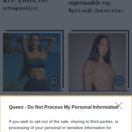
Κιτς ή retro, εσύ
supermodels της
αποφασίζεις
θρυλικής δεκαετίας
Η Kim Kardashian
Η Kim Kardashian
κυκλοφορεί την νέα
φόρεσε ένα ολόσωμο
Queen -
Do Not Process My Personal Information
της SKIMS σειρά με
κορμάκι με τον πιο
μαγιό
stylish τρόπο
If you wish to opt-out of the sale, sharing to third parties, or
processing of your personal or sensitive information for