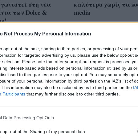
γωνιστεί στη νέα
καλύτερο χωρίς τα soc
νια των Dolce &
media
na!
o Not Process My Personal Information
to opt-out of the sale, sharing to third parties, or processing of your per
formation for targeted advertising by us, please use the below opt-out s
ο εντυπωσιακά ever
r selection. Please note that after your opt-out request is processed y
y looks από το
eing interest-based ads based on personal information utilized by us or
disclosed to third parties prior to your opt-out. You may separately opt-
ιβάλ των Καννών
losure of your personal information by third parties on the IAB’s list of
. This information may also be disclosed by us to third parties on the
IA
Participants
that may further disclose it to other third parties.
l Data Processing Opt Outs
o opt-out of the Sharing of my personal data.