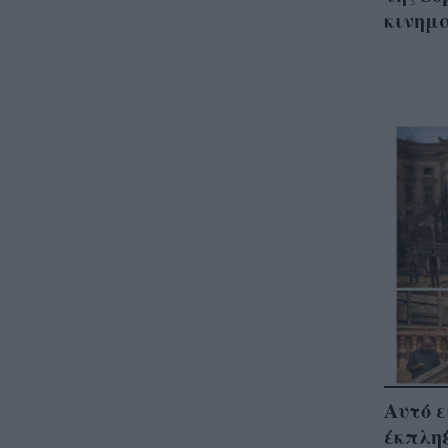
κινημ
Αυτό ε
έκπλη