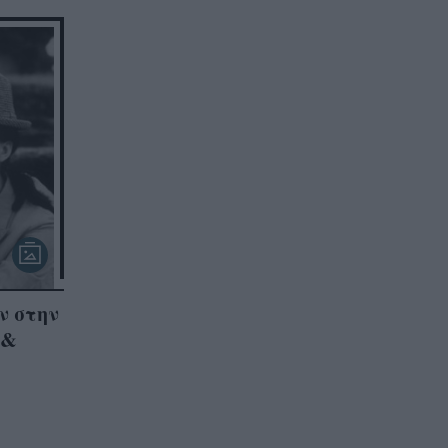
ν στην
 &