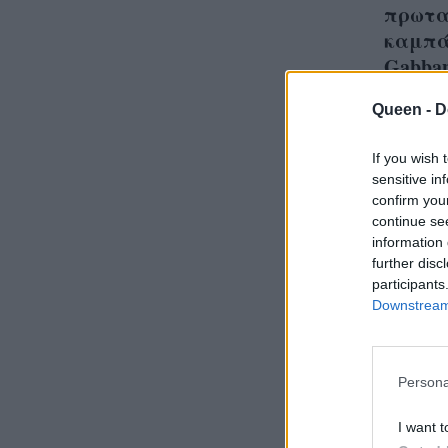
πρωτα
καμπά
Gabba
Queen -
D
If you wish 
sensitive in
Τα πι
confirm you
beaut
continue se
information 
Φεστ
further disc
participants
Downstream 
Persona
I want t