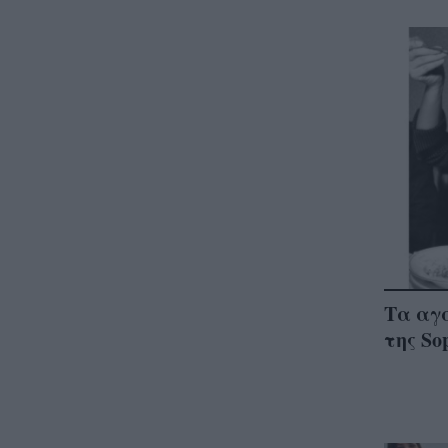
Τα αγ
της So