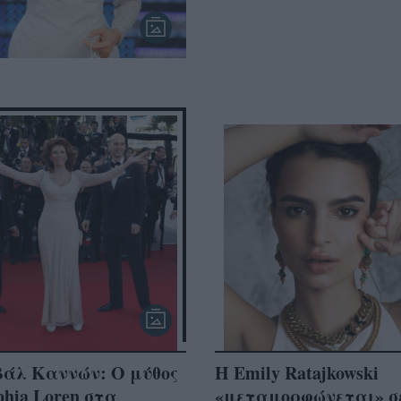
βάλ Καννών: Ο μύθος
Η Emily Ratajkowski
phia Loren στα
«μεταμορφώνεται» σ