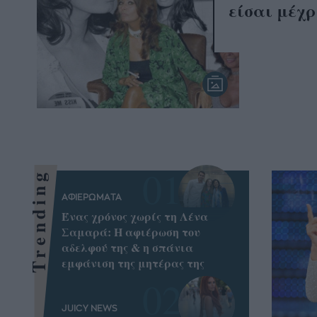
είσαι μέχρ
Trending
ΑΦΙΕΡΩΜΑΤΑ
Ένας χρόνος χωρίς τη Λένα
Σαμαρά: Η αφιέρωση του
αδελφού της & η σπάνια
εμφάνιση της μητέρας της
JUICY NEWS