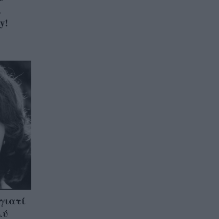
ι
y!
 γιατί
λύ