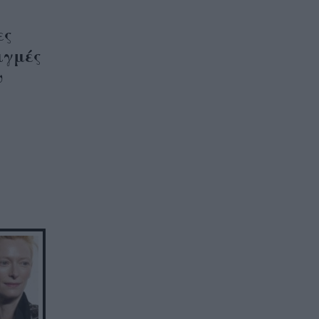
ες
ιγμές
ν