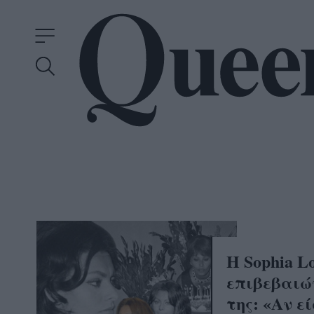
Η Sophia L
επιβεβαιώ
της: «Αν εί