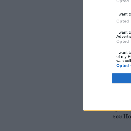
Opted 
I want t
Opted 
I want 
Advertis
Opted 
I want t
of my P
was col
Opted 
Η Soph
εξήγησ
θρυλικ
του Ho