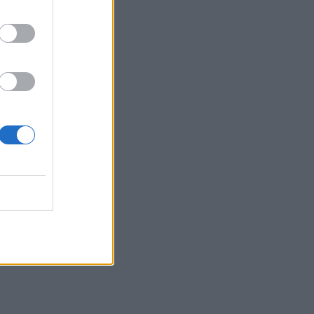
α της