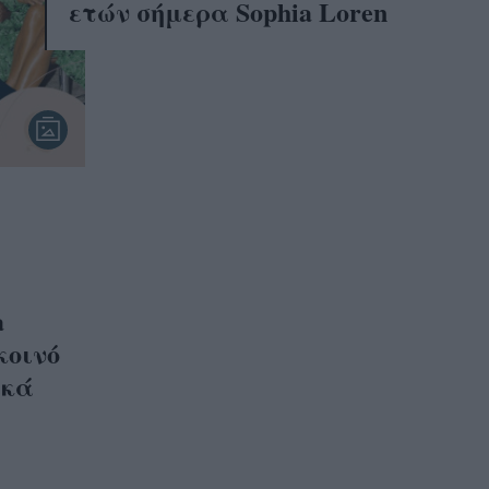
ετών σήμερα Sophia Loren
a
 κοινό
ικά