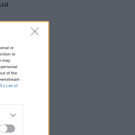
ial
sonal or
ection to
ou may
 personal
out of the
 downstream
B’s List of