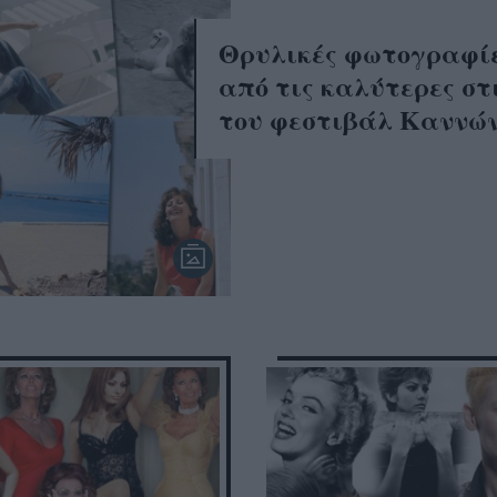
Θρυλικές φωτογραφί
από τις καλύτερες στ
του φεστιβάλ Καννώ