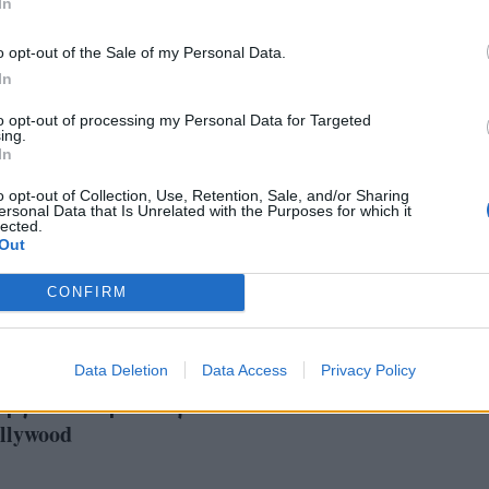
In
o opt-out of the Sale of my Personal Data.
In
to opt-out of processing my Personal Data for Targeted
ing.
In
o opt-out of Collection, Use, Retention, Sale, and/or Sharing
ersonal Data that Is Unrelated with the Purposes for which it
lected.
Out
CONFIRM
ia Loren δίνει την
Η Ναπολιτάνικη πίτσ
ή της για την πιο
Data Deletion
Data Access
Sophia Loren
Privacy Policy
ή φωτό στην ιστορία
llywood