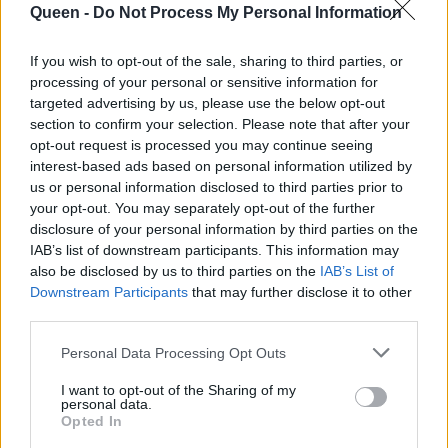
Queen -
Do Not Process My Personal Information
ψυχολογικά
αυτά τα 7
παιχνίδια
χαρακτηριστικά
If you wish to opt-out of the sale, sharing to third parties, or
processing of your personal or sensitive information for
targeted advertising by us, please use the below opt-out
section to confirm your selection. Please note that after your
opt-out request is processed you may continue seeing
interest-based ads based on personal information utilized by
us or personal information disclosed to third parties prior to
your opt-out. You may separately opt-out of the further
disclosure of your personal information by third parties on the
IAB’s list of downstream participants. This information may
also be disclosed by us to third parties on the
IAB’s List of
Downstream Participants
that may further disclose it to other
third parties.
Η ψυχολογία λέει: Αν
Η πιο επώδυνη σχέση
Personal Data Processing Opt Outs
προτιμάς τα
της ζωής σου θα είναι
I want to opt-out of the Sharing of my
μηνύματα από τις
με το άτομο που έχει
personal data.
κλήσεις, ίσως έχεις
Opted In
αυτά τα 10