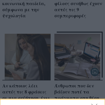
κοινωνική παιδεία,
φίλους συνήθως έχουν
σύμφωνα με την
αυτές τις 9
ψυχολογία
συμπεριφορές
Αν κάποιος λέει
Άνθρωποι που δεν
αυτές τις 8 φράσεις
βάζουν ποτέ τα
σε μια συζήτηση, έχει
πράγματα στη θέση
μάστερ στα
τους συνήθως έχουν