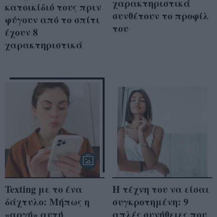
χαρακτηριστικά
κατοικίδιό τους πριν
συνθέτουν το προφίλ
φύγουν από το σπίτι
του
έχουν 8
χαρακτηριστικά
Texting με το ένα
Η τέχνη του να είσαι
δάχτυλο: Μήπως η
συγκροτημένη: 9
«αργή» αυτή
απλές συνήθειες που