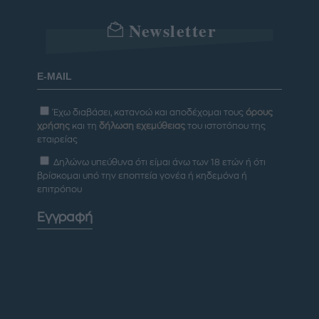
Newsletter
Έχω διαβάσει, κατανοώ και αποδέχομαι τους
όρους
χρήσης
και τη
δήλωση εχεμύθειας
του ιστοτόπου της
εταιρείας
Δηλώνω υπεύθυνα ότι είμαι άνω των 18 ετών ή ότι
βρίσκομαι υπό την εποπτεία γονέα ή κηδεμόνα ή
επιτρόπου
Εγγραφή