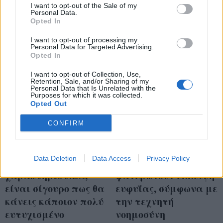
αυτά τα
χαρακτηριστικά
I want to opt-out of the Sale of my
χαρακτηριστικά
Personal Data.
Opted In
I want to opt-out of processing my
Personal Data for Targeted Advertising.
Opted In
I want to opt-out of Collection, Use,
Retention, Sale, and/or Sharing of my
Personal Data that Is Unrelated with the
Purposes for which it was collected.
Opted Out
CONFIRM
Data Deletion
Data Access
Privacy Policy
Αν έχεις αυτά τα
5 λέξεις που
χαρακτηριστικά,
φανερώνουν έλλειψη
είναι σίγουρο πως θα
ευφυΐας, σύμφωνα με
κάνεις κάποιον πολύ
την τεχνητή
ευτυχισμένο
νοημοσύνη