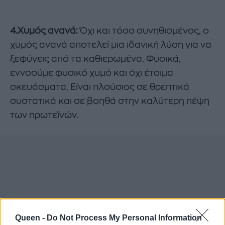
4.Χυμός ανανά:
Όχι και τόσο συνηθισμένος, ο
χυμός ανανά αποτελεί μια ιδανική λύση για να
ξεφύγεις από τα καθιερωμένα. Φυσικά,
εννοούμε φυσικό χυμό και όχι έτοιμα
σκευάσματα. Είναι πλούσιος σε θρεπτικά
συστατικά και σε βοηθά στην καλύτερη πέψη
των πρωτεϊνών.
Queen -
Do Not Process My Personal Information