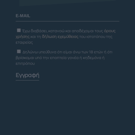
Έχω διαβάσει, κατανοώ και αποδέχομαι τους
όρους
χρήσης
και τη
δήλωση εχεμύθειας
του ιστοτόπου της
εταιρείας
Δηλώνω υπεύθυνα ότι είμαι άνω των 18 ετών ή ότι
βρίσκομαι υπό την εποπτεία γονέα ή κηδεμόνα ή
επιτρόπου
Εγγραφή