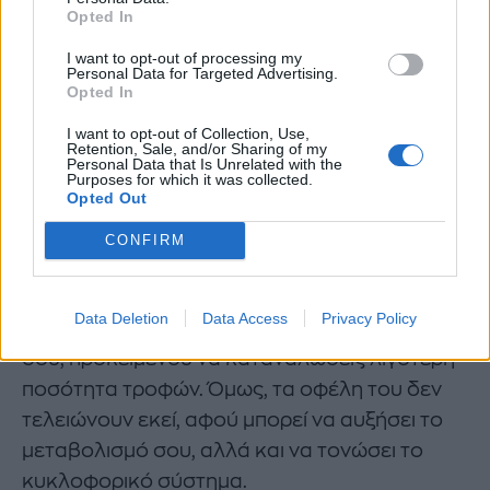
Opted In
I want to opt-out of processing my
Personal Data for Targeted Advertising.
Opted In
I want to opt-out of Collection, Use,
Retention, Sale, and/or Sharing of my
Personal Data that Is Unrelated with the
Purposes for which it was collected.
Opted Out
5.Τσάι με τζίντζερ/ πιπερόριζα:
Αποτελεί ένα
CONFIRM
από τα ιδανικότερα ροφήματα, καθώς έχει την
ιδιότητα να κόβει την όρεξη. Για το λόγο αυτό,
Data Deletion
Data Access
Privacy Policy
φρόντισε να το πίνεις μισή ώρα πριν το γεύμα
σου, προκειμένου να καταναλώσεις λιγότερη
ποσότητα τροφών. Όμως, τα οφέλη του δεν
τελειώνουν εκεί, αφού μπορεί να αυξήσει το
μεταβολισμό σου, αλλά και να τονώσει το
κυκλοφορικό σύστημα.