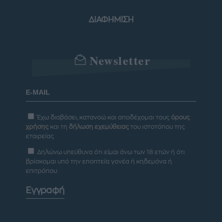
ΔΙΑΦΗΜΙΣΗ
Newsletter
Έχω διαβάσει, κατανοώ και αποδέχομαι τους
όρους
χρήσης
και τη
δήλωση εχεμύθειας
του ιστοτόπου της
εταιρείας
Δηλώνω υπεύθυνα ότι είμαι άνω των 18 ετών ή ότι
βρίσκομαι υπό την εποπτεία γονέα ή κηδεμόνα ή
επιτρόπου
Εγγραφή