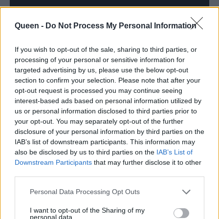
Queen -
Do Not Process My Personal Information
If you wish to opt-out of the sale, sharing to third parties, or
processing of your personal or sensitive information for
targeted advertising by us, please use the below opt-out
section to confirm your selection. Please note that after your
opt-out request is processed you may continue seeing
interest-based ads based on personal information utilized by
Οι σούπες λαχανικών δε, δίνουν στο σώμα
us or personal information disclosed to third parties prior to
your opt-out. You may separately opt-out of the further
μας τις βιταμίνες που χρειάζεται για να
disclosure of your personal information by third parties on the
λειτουργήσει στο maximum τους χειμερινούς
IAB’s list of downstream participants. This information may
μήνες. Μήπως στο ψυγείο ή τον μανάβη σου
also be disclosed by us to third parties on the
IAB’s List of
Downstream Participants
that may further disclose it to other
έχεις λαχανικά, μυρωδικά και μπαχαρικά που
third parties.
δεν έχεις ακόμη χρησιμοποιήσει; Προσθέστε
τα όλα σε μια κατσαρόλα, βάλε νερό, ζέστανέ
Personal Data Processing Opt Outs
τα και ανακατεψέ τα για να σου χαρίσουν έναν
I want to opt-out of the Sharing of my
personal data.
υπέροχο ζωμό. Εάν προσθέσεις δε και ζωμό