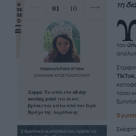
Bloggers
τη δι
01
10
τον
ύπ
απόλυτ
Στριφογ
Majenco's Point of View
Maj
TikTok
ΣΑΜΑΝΘΑ ΑΠΟΣΤΟΛΟΠΟΥΛΟΥ
ΣΑΜΑ
καταφέρ
Zappa: Το απόλυτο all-day
Η απόλ
τόσο κ
meeting point για όλους
δροσερ
ξυπνήσε
βρίσκεται κάτω από τον Ιερό
καρπούζ
Βράχο της Ακρόπολης
που θα 
5 yumm
Σκέφτη
3 θρεπτικά συστατικά που πρέπει να