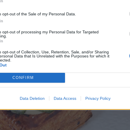
In
, οι φυτικές ίνες συνδέονται με
λιγότερες διαταραχ
o opt-out of the Sale of my Personal Data.
και καλύτερη απόδοση ύπνου.
In
to opt-out of processing my Personal Data for Targeted
ing.
In
o opt-out of Collection, Use, Retention, Sale, and/or Sharing
ersonal Data that Is Unrelated with the Purposes for which it
lected.
Out
CONFIRM
Data Deletion
Data Access
Privacy Policy