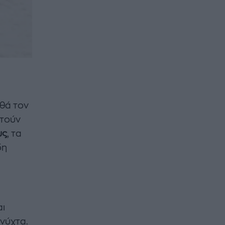
ηθά τον
στούν
υς
, τα
δη
αι
 νύχτα.