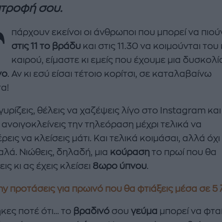
ατροφή σου.
Υ
πάρχουν εκείνοι οι άνθρωποι που μπορεί να πιο
στις 11 το βράδυ
και στις 11.30 να κοιμούνται το
καιρού, είμαστε κι εμείς που έχουμε μια δυσκολί
νο
. Αν κι εσύ είσαι τέτοιο κορίτσι, σε καταλαβαίνω
α!
υρίζεις, θέλεις να χαζέψεις λίγο στο Instagram και
enco's Point of View
A STORY BY KORI
, ανοιγοκλείνεις την τηλεόραση μέχρι τελικά να
ΝΘΑ ΑΠΟΣΤΟΛΟΠΟΥΛΟΥ
ΔΑΦΝΗ ΚΑΡΑΒΟΚΥΡΗ
εις να κλείσεις μάτι. Και τελικά κοιμάσαι, αλλά όχι
υτη καλοκαιρινή
Nτίνα Νικολάου: «Όταν
αλά. Νιώθεις, δηλαδή, μια
κούραση
το πρωί που θα
ή σαλάτα με
έπαθα την πρώτη κρίση
ις κι ας έχεις κλείσει
8ωρο ύπνου
.
ι, φέτα και φράουλες
πανικού νόμιζα πως θα
λατρέψετε
πεθάνω»
y προτάσεις για πρωινό που θα φτιάξεις μέσα σε 5
κες ποτέ ότι… το
βραδινό
σου
γεύμα
μπορεί να φταί