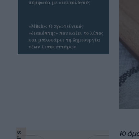
σύμφωνα με διαιτολόγους
«Mitch»: Ο πρωτεϊνικός
«διακόπτης» που καίει το λίπος
και μπλοκάρει τη δημιουργία
νέων λιποκυττάρων
Κι όμ