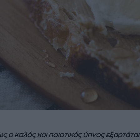
ως ο καλός και ποιοτικός ύπνος εξαρτάται