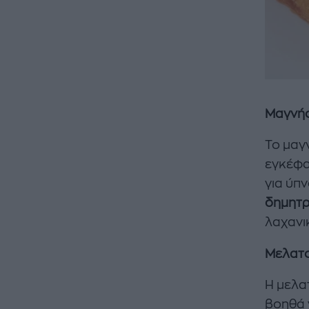
Μαγνή
Το μαγ
εγκέφα
για ύπ
δημητρ
λαχανι
Μελατο
Η μελα
βοηθά 