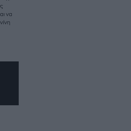
ις
αι να
νίνη