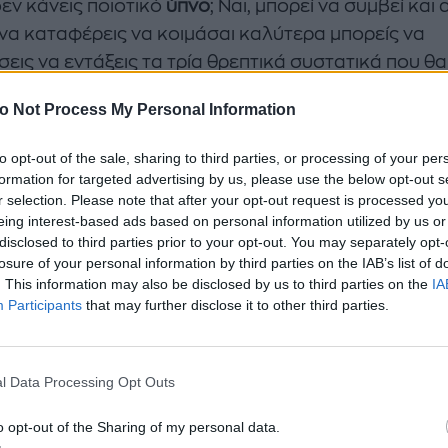
δεν κάνεις ποιοτικό
ύπνο
; Ναι, μπορεί να συμβεί και 
α να καταφέρεις να κοιμάσαι καλύτερα μπορείς να
εις να εντάξεις τα τρία θρεπτικά συστατικά που θα
τω στο βραδινό σου γεύμα. Πίστεψέ με, δουλεύει!
o Not Process My Personal Information
θρεπτικά συστατικά που σχετίζονται με 
to opt-out of the sale, sharing to third parties, or processing of your per
ητα του ύπνου
formation for targeted advertising by us, please use the below opt-out s
r selection. Please note that after your opt-out request is processed y
eing interest-based ads based on personal information utilized by us or
 ίνες
disclosed to third parties prior to your opt-out. You may separately opt-
losure of your personal information by third parties on the IAB’s list of
κές ίνες περιέχουν όλα εκείνα τα στοιχεία που είναι
. This information may also be disclosed by us to third parties on the
IA
ητα για να κάνεις έναν καλό ύπνο. Και πού θα βρει
Participants
that may further disclose it to other third parties.
ς ίνες θα αναρωτιέσαι εύλογα… Σε
φρούτα, λαχανικ
 καρπούς, δημητριακά ολικής άλεσης και όσπρια
. 
l Data Processing Opt Outs
οι κατηγορίες τροφίμων – εκτός από το γεγονός ότι
νουν την πέψη και προλαμβάνουν τις καρδιακές πα
o opt-out of the Sharing of my personal data.
την ικανότητα να ενισχύουν την ποιότητα του ύπνου