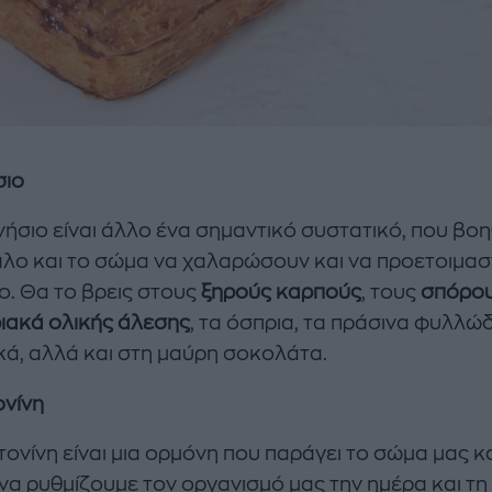
σιο
νήσιο είναι άλλο ένα σημαντικό συστατικό, που βο
λο και το σώμα να χαλαρώσουν και να προετοιμα
νο. Θα το βρεις στους
ξηρούς καρπούς
, τους
σπόρο
ιακά ολικής άλεσης
, τα όσπρια, τα πράσινα φυλλώ
κά, αλλά και στη μαύρη σοκολάτα.
νίνη
τονίνη είναι μια ορμόνη που παράγει το σώμα μας κ
να ρυθμίζουμε τον οργανισμό μας την ημέρα και τη