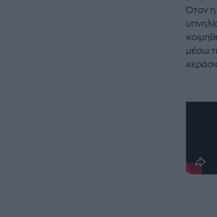
Όταν η
υπνηλία
κοιμηθ
μέσω τ
κεράσι