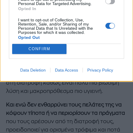
θέλετε να φάτε αυγά μπορείτε να φάτε λίγο
Personal Data for Targeted Advertising.
Opted In
καπνιστό σολομό ή ελληνικό γιαούρτι. Η
πρωτεΐνη αποτελεί κομβικό ζωτικό συστατικό
I want to opt-out of Collection, Use,
Retention, Sale, and/or Sharing of my
που πραγματικά ενισχύει την υγεία των
Personal Data that Is Unrelated with the
Purposes for which it was collected.
μαλλιών σας».
Opted Out
CONFIRM
Οι αλλαγές στον τρόπο ζωής μπορούν να
έχουν ένα ακόμα πιο ισχυρό αποτέλεσμα με
κάποιο
συμπλήρωμα πρωτεΐνης ωστόσο η
Data Deletion
Data Access
Privacy Policy
ειδικός τονίζει την υψίστης σημασίας αλλαγή
στη διατροφή καθώς είναι πολύ πιο βιώσιμη
λύση και μακροπρόθεσμα πιο υγιεινή.
Και ενώ δεν ενθαρρύνει τους πελάτες της να
κόψουν τίποτα ή να περιορίσουν τα πράγματα
που τους αρέσουν από τη διατροφή τους,
προειδοποιεί για ορισμένα τρόφιμα και ποτά