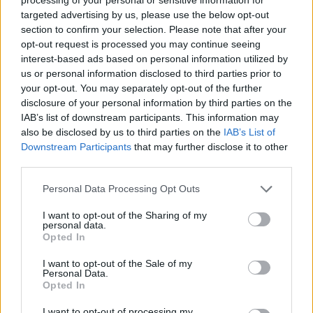
targeted advertising by us, please use the below opt-out
ολικής αλέσεως και τα ζυμαρικά, το
section to confirm your selection. Please note that after your
ψωμί ολικής αλέσεως, τις γλυκοπατάτες
opt-out request is processed you may continue seeing
interest-based ads based on personal information utilized by
καθώς και τη βρώμη».
us or personal information disclosed to third parties prior to
your opt-out. You may separately opt-out of the further
disclosure of your personal information by third parties on the
Hey blondie! Έχουμε τα σαμπουάν που
IAB’s list of downstream participants. This information may
απομακρύνουν το κιτρίνισμα από τα μαλλιά
also be disclosed by us to third parties on the
IAB’s List of
Downstream Participants
that may further disclose it to other
σου
third parties.
Η ειδικός προσθέτει:
«Τα δομικά στοιχεία για
Personal Data Processing Opt Outs
τα μαλλιά είναι πρωτεΐνες, οπότε πρέπει να
I want to opt-out of the Sharing of my
τρώτε πολλές πρωτεΐνες και είναι καλύτερο
personal data.
Opted In
να τις καταναλώσετε νωρίς μέσα στην ημέρα -
το πρωινό και το μεσημεριανό γεύμα είναι
I want to opt-out of the Sale of my
Personal Data.
βασικά γεύματα για την υγεία των μαλλιών.
Opted In
Ευτυχώς, υπάρχουν πολλές επιλογές: αν δεν
I want to opt-out of processing my