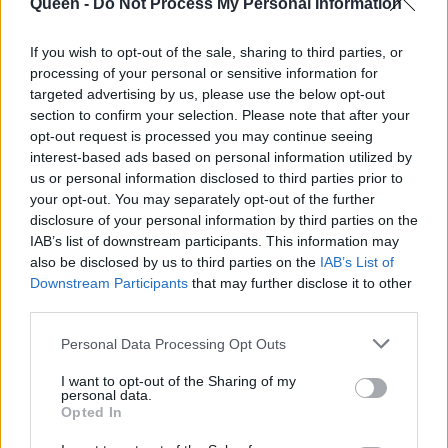
Queen -
Do Not Process My Personal Information
αυτά που νομίζεις)
If you wish to opt-out of the sale, sharing to third parties, or
processing of your personal or sensitive information for
targeted advertising by us, please use the below opt-out
section to confirm your selection. Please note that after your
opt-out request is processed you may continue seeing
interest-based ads based on personal information utilized by
us or personal information disclosed to third parties prior to
your opt-out. You may separately opt-out of the further
disclosure of your personal information by third parties on the
IAB’s list of downstream participants. This information may
also be disclosed by us to third parties on the
IAB’s List of
Downstream Participants
that may further disclose it to other
third parties.
Τα φαινομενικά
Πέντε νόστιμες
«αθώα» τρόφιμα θα
Personal Data Processing Opt Outs
τροφές μπορούν να
μπορούσαν να σε
μειώσουν
I want to opt-out of the Sharing of my
κάνουν να
personal data.
αποτελεσματικά τις
Opted In
αισθάνεσαι
ρυτίδες και να