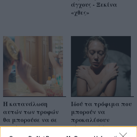
άγχους - Ξεκίνα
«χθες»
Η κατανάλωση
Ιδού τα τρόφιμα που
αυτών των τροφών
μπορούν να
θα μπορούσε να σε
προκαλέσουν
γεράσει πριν την
«ζωντανά όνειρα»
ώρα σου
(και δεν είναι μόνα