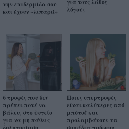
για τους λάθος
την επιδερμίδα σου
λόγους
και έχουν «λιπαρά»
6 τροφές που δεν
Ποιες υπερτροφές
πρέπει ποτέ να
είναι καλύτερες από
βάλεις στο ψυγείο
μπότοξ και
για να μη πάθεις
προλαμβάνουν τα
δηλητηρίαση
σημάδια πρόωρης