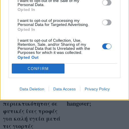
εξαντλημένη
I want to opt-out of the Sale of my
βελτιώσουν το δέρμα
Personal Data.
Opted In
I want to opt-out of processing my
Personal Data for Targeted Advertising.
Opted In
I want to opt-out of Collection, Use,
Retention, Sale, and/or Sharing of my
Personal Data that Is Unrelated with the
Purposes for which it was collected.
Opted Out
CONFIRM
8 χαμηλού κόστους
Ποιες τροφές είναι
Data Deletion
Data Access
Privacy Policy
και υψηλής
καλές για μετά το
περιεκτικότητας σε
hangover;
φυτικές ίνες τροφές
για καλή υγεία μετά
τις γιορτές